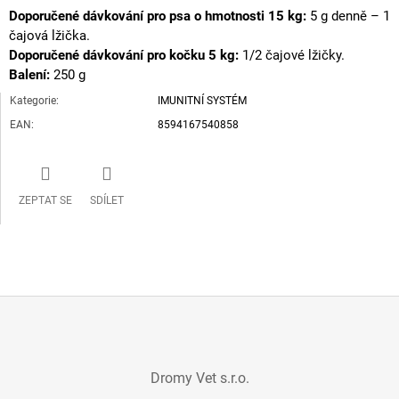
Doporučené dávkování pro psa o hmotnosti 15 kg:
5 g denně – 1
čajová lžička.
Doporučené dávkování pro kočku 5 kg:
1/2 čajové lžičky.
Balení:
250 g
Kategorie
:
IMUNITNÍ SYSTÉM
EAN
:
8594167540858
ZEPTAT SE
SDÍLET
Z
Á
Dromy Vet s.r.o.
P