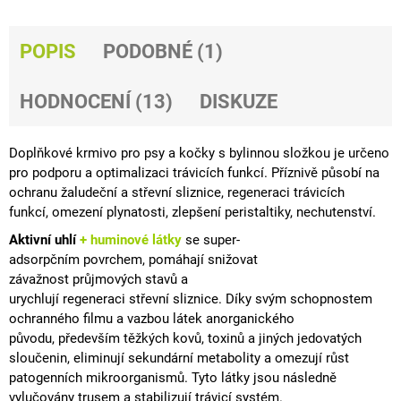
J
E
M
POPIS
PODOBNÉ (1)
E
HODNOCENÍ (13)
DISKUZE
GASTROHEAL
1
888
Doplňkové krmivo pro psy a kočky s bylinnou složkou je určeno
Kč
pro podporu a optimalizaci trávicích funkcí.
Příznivě působí na
ochranu žaludeční a střevní
sliznice
,
regeneraci
trávicích
funkcí,
omezení plynatosti, zlepšení
peristaltiky
,
nechutenství
.
Aktivní uhlí
+ huminové látky
se
super-
adsorpčním
povrchem,
pomáhají snižovat
závažnost
průjmových
stavů a
urychlují
regeneraci
střevní
sliznice
.
Díky svým schopnostem
ochranného filmu a vazbou látek anorganického
původu,
především těžkých kovů,
toxinů
a jiných jedovatých
sloučenin,
eliminují
sekundární
metabolity
a omezují růst
patogenních mikroorganismů.
Tyto látky jsou následně
vylučovány trusem a stabilizují trávicí systém.