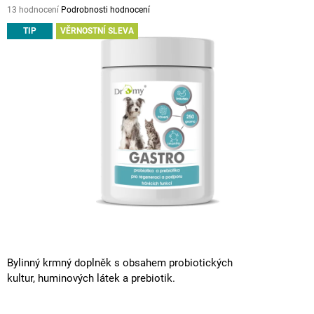
Průměrné
13 hodnocení
Podrobnosti hodnocení
A
hodnocení
TIP
VĚRNOSTNÍ SLEVA
J
produktu
je
Í
5,0
T
z
5
?
hvězdiček.
HLEDAT
D
O
P
O
Bylinný krmný doplněk s obsahem
probiotických
R
kultur,
huminových látek a prebiotik.
U
Č
U