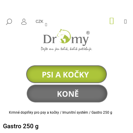
K
Přejít
na
O
ZPĚT
ZPĚT
obsah
Š
NÁKUP
M
HLEDAT
CZK
KOŠÍK
PŘIHLÁŠENÍ
Í
C
K
O
P
O
T
Ř
E
B
U
J
E
Domů
Krmné doplňky pro psy a kočky
/
Imunitní systém
/
Gastro 250 g
T
E
Gastro 250 g
N