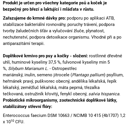
Produkt je určen pro všechny kategorie psů a koček je
bezpečný pro březí a laktující i mláďata v růstu.
Zařazujeme do krmné dávky pro:
podporu po aplikaci
ATB
,
stabilizace bakteriální rovnováhy,
poruchy trávení, podpora
tvorby žaludečních šťáv a
vylučování
žluče, plynatost,
nechutenství,
podpora
detoxikace
organismu. Vhodné při a po
antiparazitární terapii.
Doplňkové krmivo pro psy a kočky - složení:
rostlinné dřevěné
uhlí, huminové kyseliny 37,5 %, fulvonové kyseliny min 5
%,
Silybum Marianum L.
- Ostropestřec
mariánský,
inulin, semeno jitrocele (
Plantago pallium
) psyllium,
heřmánek pravý, puškvorec obecný,
andělika lékařská, řepík
lékařský, zeměžluč lékařská, máta peprná, třezalka
tečkovaná,
ostružiník křovitý
,
fenykl obecný,
salvia hispanica
.
Probiotické mikroorganismy, zootechnické doplňkové látky,
stabilizátory střevní flóry:
Enterococcus faecium DSM 10663 / NCIMB 10 415 (4b1707) 1,2
10
x 10
CFU.