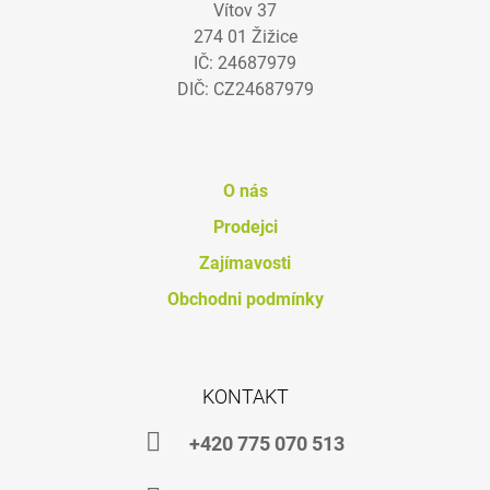
Vítov 37
A
274 01 Žižice
T
IČ: 24687979
Í
DIČ: CZ24687979
O nás
Prodejci
Zajímavosti
Obchodni podmínky
KONTAKT
+420 775 070 513