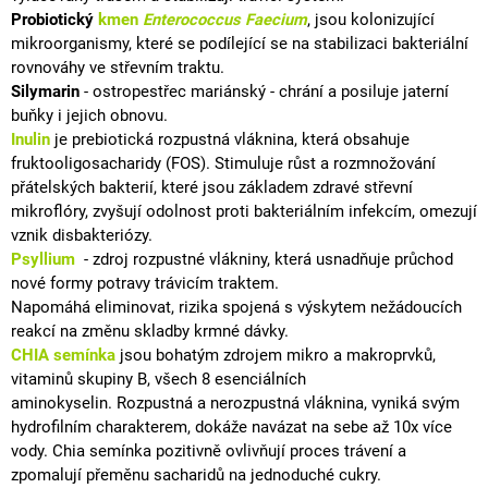
Probiotický
kmen
Enterococcus Faecium
, jsou kolonizující
mikroorganismy,
které se podílející se na stabilizaci
bakteriální
rovnováhy ve střevním traktu.
Silymarin
- ostropestřec mariánský - chrání a posiluje jaterní
buňky i jejich obnovu.
Inuli
n
je prebiotická rozpustná
vláknina
, která obsahuje
fruktooligosacharidy (FOS).
Stimuluje růst a rozmnožování
přátelských bakterií, které jsou základem zdravé
střevní
mikroflóry
,
zvyšují odolnost proti bakteriálním
infekcím
, omezují
vznik disbakteriózy.
Psyllium
- zdroj rozpustné vlákniny, která usnadňuje průchod
nové formy potravy trávicím traktem.
Napomáhá eliminovat, rizika spojená s výskytem nežádoucích
reakcí na změnu skladby krmné dávky.
CHIA semínka
jsou bohatým zdrojem mikro a
makroprvků
,
vitaminů
skupiny B, všech 8
esenciálních
aminokyselin
.
Rozpustná a nerozpustná vláknina, vyniká svým
hydrofilním charakterem, dokáže navázat na sebe až 10x více
vody.
Chia semínka pozitivně ovlivňují proces trávení a
zpomalují přeměnu sacharidů na
jednoduché cukry
.