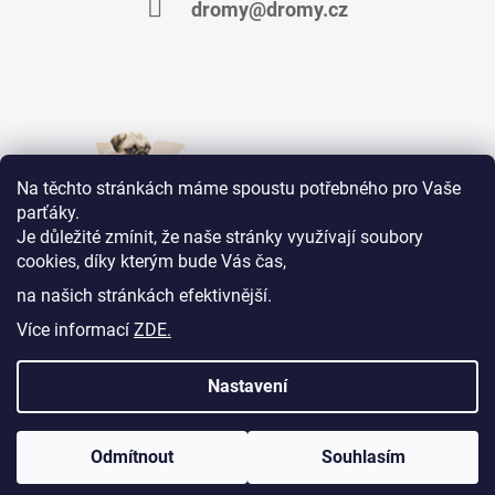
dromy@dromy.cz
Na těchto stránkách máme spoustu potřebného pro Vaše
parťáky.
Je důležité zmínit, že naše stránky využívají soubory
cookies, díky kterým bude Vás čas,
Jsme na Facebooku
na našich stránkách efektivnější.
Více informací
ZDE.
KONTAKTY
OBCHODNÍ PODMÍNKY
MOJE OBJEDNÁVKA
Nastavení
Odmítnout
Souhlasím
© 2026 Dromy Vet s.r.o. Všechna práva vyhrazena.
Administrace
Shoptet