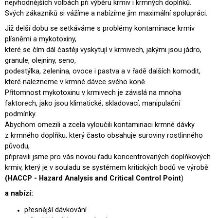
nejvhodnějších volbách při výběru krmiv i krmných doplňků.
J
Svých zákazníků si vážíme a nabízíme jim maximální spolupráci.
E
M
Již delší dobu se setkáváme s problémy kontaminace krmiv
E
plísněmi a
mykotoxiny
,
které se čím dál častěji vyskytují v krmivech, jakými jsou jádro,
DHA
granule, olejniny, seno,
4
podestýlka, zelenina, ovoce i pastva a v řadě dalších komodit,
HORSES
které nalezneme v krmné dávce svého koně.
792
Přítomnost mykotoxinu v krmivech je závislá na mnoha
Kč
faktorech, jako jsou klimatické, skladovací, manipulační
podmínky.
Abychom omezili a zcela vyloučili kontaminaci krmné dávky
z krmného doplňku, který často obsahuje suroviny rostlinného
původu,
připravili jsme pro vás novou řadu koncentrovaných doplňkových
krmiv, který je v souladu se systémem kritických bodů ve výrobě
(HACCP - Hazard Analysis and Critical Control Point
)
a nabízí:
přesnější dávkování