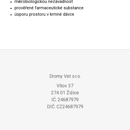
mikrobiologickou nezávadnost
prověřené farmaceutické substance
úsporu prostoru v krmné dávce
Z
Á
Dromy Vet s.r.o.
P
Vítov 37
A
274 01 Žižice
T
IČ: 24687979
Í
DIČ: CZ24687979