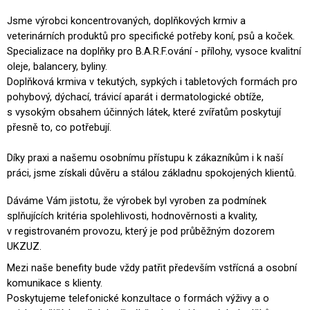
A
Jsme výrobci koncentrovaných, doplňkových krmiv a
J
veterinárních produktů pro specifické potřeby koní, psů a koček.
Í
Specializace na doplňky pro B.A.R.F.ování - přílohy, vysoce kvalitní
oleje, balancery, byliny.
T
Doplňková krmiva v tekutých, sypkých i tabletových formách pro
?
pohybový, dýchací,
trávicí aparát
i dermatologické obtíže,
s vysokým obsahem účinných látek, které zvířatům poskytují
přesně to, co potřebují.
Díky praxi a našemu osobnímu přístupu k zákazníkům i k naší
HLEDAT
práci, jsme získali důvěru a stálou základnu spokojených klientů.
Dáváme Vám jistotu, že výrobek byl vyroben za podmínek
D
splňujících kritéria spolehlivosti, hodnověrnosti a kvality,
O
v registrovaném provozu, který je pod průběžným dozorem
P
UKZUZ.
O
Mezi naše benefity bude vždy patřit především vstřícná a osobní
R
U
komunikace s klienty.
Č
Poskytujeme telefonické konzultace o formách výživy a o
U