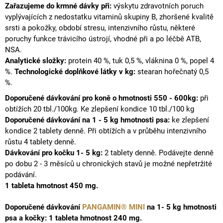
Zařazujeme do krmné dávky při:
výskytu zdravotních poruch
vyplývajících z nedostatku vitaminů skupiny B, zhoršené kvalitě
srsti a pokožky, období stresu, intenzivního růstu, některé
poruchy funkce trávicího ústrojí, vhodné při a po léčbě ATB,
NSA.
Analytické složky:
protein 40 %, tuk 0,5 %,
vláknina
0 %, popel 4
%.
Technologické doplňkové látky v kg:
stearan hořečnatý 0,5
%.
Doporučené dávkování pro koně o hmotnosti 550 - 600kg:
při
obtížích
20 tbl./100kg.
Ke zlepšení kondice 10 tbl./100 kg
Doporučené dávkování na 1 - 5 kg hmotnosti psa:
ke zlepšení
kondice 2 tablety denně.
Při obtížích a v průběhu intenzivního
růstu 4 tablety denně.
Dávkování pro kočku 1- 5 kg:
2 tablety denně.
Podávejte denně
po dobu 2 - 3 měsíců u chronických stavů je možné nepřetržité
podávání.
1 tableta hmotnost 450 mg.
Doporučené dávkování
PANGAMIN® MINI
na 1- 5 kg hmotnosti
psa a kočky: 1 tableta hmotnost 240 mg.