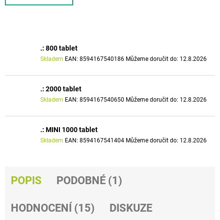
J
E
M
E
.: 800 tablet
MAGNESIUM
Skladem
EAN:
8594167540186
Můžeme doručit do:
12.8.2026
B
-
100
.: 2000 tablet
-
300
Skladem
EAN:
8594167540650
Můžeme doručit do:
12.8.2026
DENNÍCH
DÁVEK
492
.: MINI 1000 tablet
Kč
Skladem
EAN:
8594167541404
Můžeme doručit do:
12.8.2026
POPIS
PODOBNÉ (1)
HODNOCENÍ (15)
DISKUZE