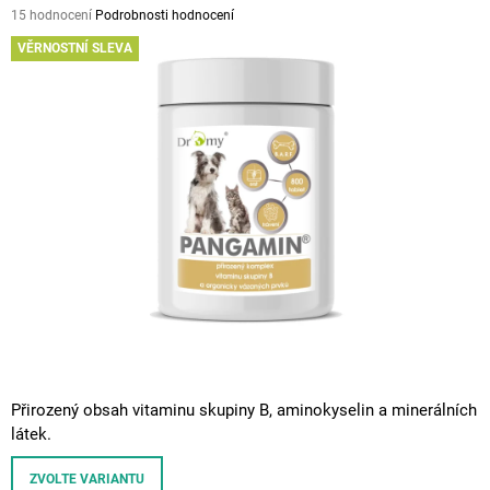
Průměrné
15 hodnocení
Podrobnosti hodnocení
A
hodnocení
VĚRNOSTNÍ SLEVA
J
produktu
je
Í
5,0
T
z
5
?
hvězdiček.
HLEDAT
D
O
P
O
Přirozený obsah vitaminu skupiny B,
aminokyselin
a
minerálních
R
látek.
U
Č
ZVOLTE VARIANTU
U