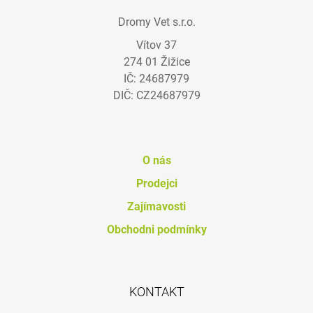
Á
Dromy Vet s.r.o.
P
Vítov 37
A
274 01 Žižice
T
IČ: 24687979
Í
DIČ: CZ24687979
O nás
Prodejci
Zajímavosti
Obchodni podmínky
KONTAKT