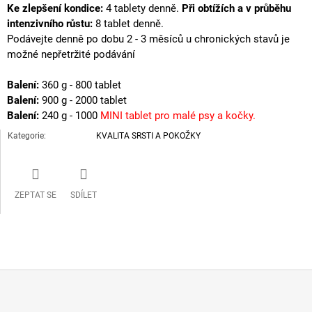
Ke zlepšení kondice:
4 tablety denně.
Při obtížích a v průběhu
intenzivního růstu:
8 tablet denně.
Podávejte denně po dobu 2 - 3 měsíců u chronických stavů je
možné nepřetržité podávání
Balení:
360 g - 800 tablet
Balení:
900 g - 2000 tablet
Balení:
240 g - 1000
MINI tablet pro malé psy a kočky.
Kategorie
:
KVALITA SRSTI A POKOŽKY
ZEPTAT SE
SDÍLET
Z