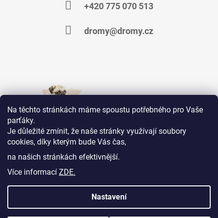
+420 775 070 513
dromy@dromy.cz
Na těchto stránkách máme spoustu potřebného pro Vaše
parťáky.
Je důležité zmínit, že naše stránky využívají soubory
cookies, díky kterým bude Vás čas,
Jsme na Facebooku
na našich stránkách efektivnější.
Více informací
ZDE.
KONTAKTY
OBCHODNÍ PODMÍNKY
MOJE OBJEDNÁVKA
Nastavení