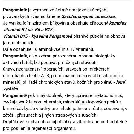
Pangamin
®
je vyroben ze šetrně sprejově sušených
pivovarských kvasnic kmene
Saccharomyces cerevisiae.
Je vynikajícím zdrojem
bílkovin
a obsahuje přirozený
komplex
vitaminů
B ( vč. B6 a B12
).
Vitamin B15 - kyselina Pangamová
příznivě působí na obnovu
jaterních buněk.
Dále obsahuje 16
aminokyselin
a 17 vitaminů.
Pangamin®
, díky svému přirozenému obsahu
biologicky
aktivních látek
, lze podávat při různých stavech
únavy,
nechutenství
, operacích, stavech po infekčních
chorobách a léčbě
ATB
, při příznacích nedostatku vitaminů a
minerálů
, při řadě
chronických
stavů, kožních problémů -
letní
vyrážka
.
Pangamin®
je krmný doplněk, který upravuje
metabolismus
,
zvyšuje využitelnost vitaminů,
minerálů
a
stopových prvků
z
krmné dávky. Je vhodný pro mladé jedince v růstu, dospívání, v
zátěži, přesunech a jiných stresových situacích.
Doplňkové krmivo obsahující látky a vitaminy nepostradatelné
pro posílení
a regeneraci
organismu.