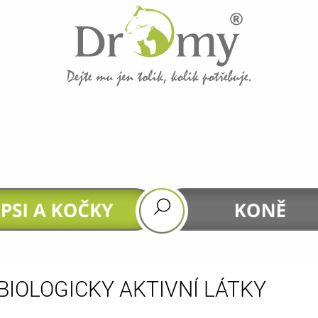
CO POTŘEBUJETE NAJÍT?
HLEDAT
DOPORUČUJEME
BIOLOGICKY AKTIVNÍ LÁTKY
GASTROHEAL
DHA 4 HORSES