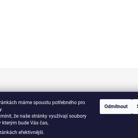
KONTAKT
tránkách máme spoustu potřebného pro
Odmítnout
+420 775 070 513
y.
osti
zmínit, že naše stránky využívají soubory
y kterým bude Vás čas,
i podmínky
dromy@dromy.cz
ránkách efektivnější.