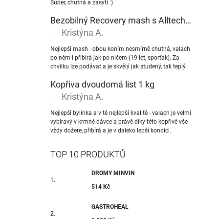
Super, chutná a zasytí :)
Bezobilný Recovery mash s Alltech® NuPro nukleotidy
Kristýna A.
|
Hodnocení produktu je 5 z 5 hvězdiček.
Nejlepší mash - obou koním nesmírně chutná, valach
po něm i přibírá jak po ničem (19 let, sporťák). Za
chvilku lze podávat a je skvělý jak studený, tak teplý.
Kopřiva dvoudomá list 1 kg
Kristýna A.
|
Hodnocení produktu je 5 z 5 hvězdiček.
Nejlepší bylinka a v té nejlepší kvalitě - valach je velmi
vybíravý v krmné dávce a právě díky této kopřivě vše
vždy dožere, přibírá a je v daleko lepší kondici.
TOP 10 PRODUKTŮ
DROMY MINVIN
514 Kč
GASTROHEAL