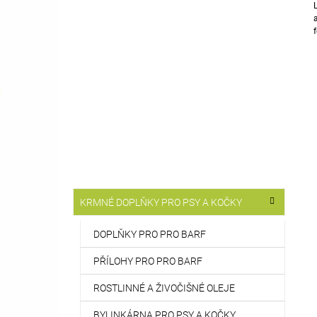
T
514 Kč
R
A
N
N
Í
P
A
N
E
L
K
Přeskočit
KRMNÉ DOPLŇKY PRO PSY A KOČKY
A
kategorie
T
E
DOPLŇKY PRO PRO BARF
G
O
PŘÍLOHY PRO PRO BARF
R
I
ROSTLINNÉ A ŽIVOČIŠNÉ OLEJE
E
BYLINKÁRNA PRO PSY A KOČKY