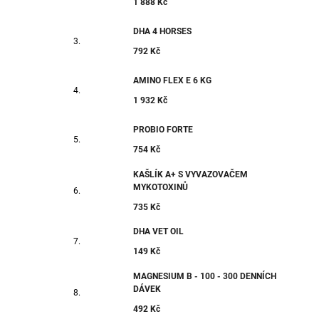
1 888 Kč
DHA 4 HORSES
792 Kč
AMINO FLEX E 6 KG
1 932 Kč
PROBIO FORTE
754 Kč
KAŠLÍK A+ S VYVAZOVAČEM
MYKOTOXINŮ
735 Kč
DHA VET OIL
149 Kč
MAGNESIUM B - 100 - 300 DENNÍCH
DÁVEK
492 Kč