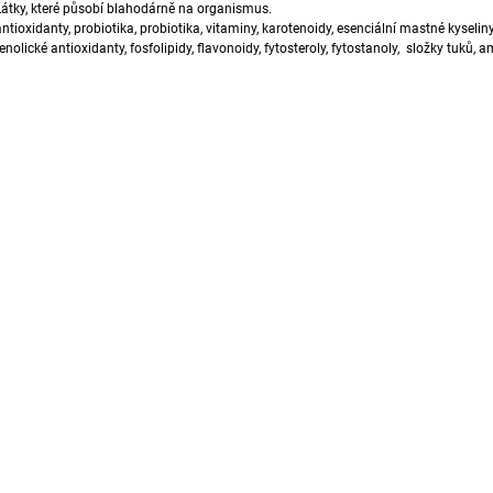
Látky, které působí blahodárně na organismus.
1 888 Kč
792 Kč
antioxidanty
,
probiotika
, probiotika,
vitaminy
,
karotenoidy
,
esenciální
mastné kyseliny
fenolické antioxidanty,
fosfolipidy
,
flavonoidy
,
fytosteroly
, fytostanoly, složky tuků,
am