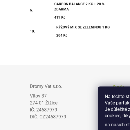
CARBON BALANCE 2 KG + 20 %
ZDARMA
419 Kč
RÝŽOVÝ MIX SE ZELENINOU 1 KG
204 Kč
Z
Á
Dromy Vet s.r.o.
O nás
P
Vítov 37
Na těchto s
Prodejci
A
274 01 Žižice
Vaše parťák
Zajímav
T
Je důležité 
IČ: 24687979
cookies, dík
Obchodn
Í
DIČ: CZ24687979
na našich st