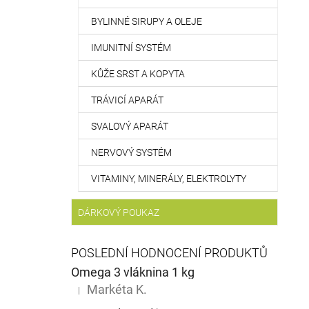
BYLINNÉ SIRUPY A OLEJE
IMUNITNÍ SYSTÉM
KŮŽE SRST A KOPYTA
TRÁVICÍ APARÁT
SVALOVÝ APARÁT
NERVOVÝ SYSTÉM
VITAMINY, MINERÁLY, ELEKTROLYTY
DÁRKOVÝ POUKAZ
POSLEDNÍ HODNOCENÍ PRODUKTŮ
Omega 3 vláknina 1 kg
Markéta K.
|
Hodnocení produktu je 5 z 5 hvězdiček.