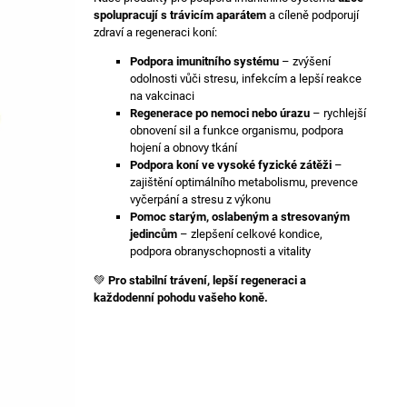
514 Kč
spolupracují s trávicím aparátem
a cíleně podporují
zdraví a regeneraci koní:
I
Podpora imunitního systému
– zvýšení
odolnosti vůči stresu, infekcím a lepší reakce
na vakcinaci
Regenerace po nemoci nebo úrazu
– rychlejší
obnovení sil a funkce organismu, podpora
hojení a obnovy tkání
Podpora koní ve vysoké fyzické zátěži
–
zajištění optimálního metabolismu, prevence
vyčerpání a stresu z výkonu
Pomoc starým, oslabeným a stresovaným
jedincům
– zlepšení celkové kondice,
podpora obranyschopnosti a vitality
💚
Pro stabilní trávení, lepší regeneraci a
každodenní pohodu vašeho koně.
P
O
S