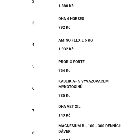
1 888 Kč
DHA 4 HORSES
792 Kč
AMINO FLEX E 6 KG
1 932 Kč
PROBIO FORTE
754 Kč
KAŠLÍK A+ S VYVAZOVAČEM
MYKOTOXINŮ
735 Kč
DHA VET OIL
149 Kč
MAGNESIUM B - 100 - 300 DENNÍCH
DÁVEK