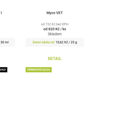
 l
Myco VET
od 732 Kč bez DPH
od
820 Kč
/ ks
Skladem
Měrná
/ 30 ml
10,62 Kč / 25 g
cena:
DETAIL
SVALY
VĚRNOSTNÍ SLEVA