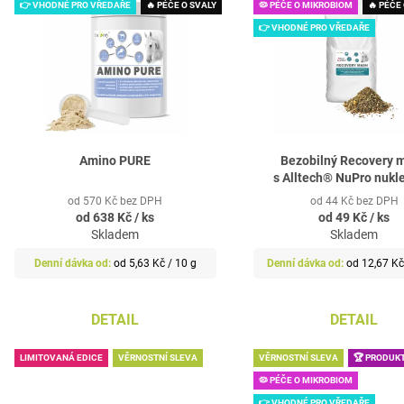
👉 VHODNÉ PRO VŘEDAŘE
🔥 PÉČE O SVALY
🦠 PÉČE O MIKROBIOM
🔥 PÉČE
1 888 Kč
792 Kč
P
👉 VHODNÉ PRO VŘEDAŘE
S
P
R
O
D
Amino PURE
Bezobilný Recovery 
s Alltech® NuPro nukl
U
od 570 Kč bez DPH
od 44 Kč bez DPH
K
od
638 Kč
/ ks
od
49 Kč
/ ks
T
Skladem
Skladem
Ů
Měrná
Měrná
od 5,63 Kč / 10 g
od 12,67 Kč
cena:
cena:
DETAIL
DETAIL
LIMITOVANÁ EDICE
VĚRNOSTNÍ SLEVA
VĚRNOSTNÍ SLEVA
🏆 PRODUK
🦠 PÉČE O MIKROBIOM
👉 VHODNÉ PRO VŘEDAŘE