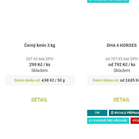
DHA 4 HORSES
Černý kmín 3 kg
od 707 Kč bez DPH
267 Kč bez DPH
od
792 Kč
/ ks
299 Kč
/ ks
Skladem
Skladem
Měrná
Měrná
od 24,85 Kč
4,98 Kč / 50 g
cena:
cena:
DETAIL
DETAIL
TIP
⏰ RYCHLÁ PŘÍPRA
👉 VHODNÉ PRO VŘEDAŘE
VÍC