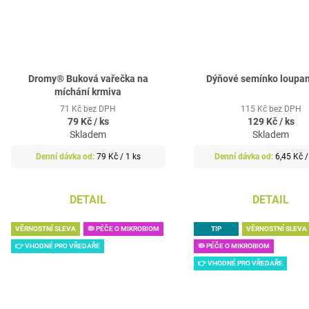
Dromy® Buková vařečka na
Dýňové semínko loupan
míchání krmiva
71 Kč bez DPH
115 Kč bez DPH
79 Kč
/ ks
129 Kč
/ ks
Skladem
Skladem
Měrná
Měrná
79 Kč / 1 ks
6,45 Kč /
cena:
cena:
DETAIL
DETAIL
VĚRNOSTNÍ SLEVA
🦠 PÉČE O MIKROBIOM
TIP
VĚRNOSTNÍ SLEVA
👉 VHODNÉ PRO VŘEDAŘE
🦠 PÉČE O MIKROBIOM
👉 VHODNÉ PRO VŘEDAŘE