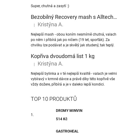
Super, chutná a zasytí :)
Bezobilný Recovery mash s Alltech® NuPro nukleotidy
Kristýna A.
|
Hodnocení produktu je 5 z 5 hvězdiček.
Nejlepší mash - obou koním nesmírně chutná, valach
po něm i přibírá jak po ničem (19 let, sporťák). Za
chvilku lze podávat a je skvělý jak studený, tak teplý.
Kopřiva dvoudomá list 1 kg
Kristýna A.
|
Hodnocení produktu je 5 z 5 hvězdiček.
Nejlepší bylinka a v té nejlepší kvalitě - valach je velmi
vybíravý v krmné dávce a právě díky této kopřivě vše
vždy dožere, přibírá a je v daleko lepší kondici.
TOP 10 PRODUKTŮ
DROMY MINVIN
514 Kč
GASTROHEAL