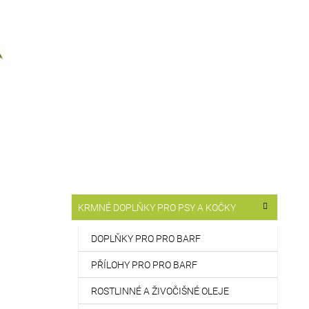
T
R
A
N
N
Í
P
A
N
E
L
K
Přeskočit
KRMNÉ DOPLŇKY PRO PSY A KOČKY
A
kategorie
T
E
DOPLŇKY PRO PRO BARF
G
O
PŘÍLOHY PRO PRO BARF
R
I
ROSTLINNÉ A ŽIVOČIŠNÉ OLEJE
E