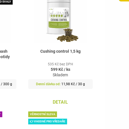
E
 O SVALY
N
Í
P
R
O
D
mash
Cushing control 1,5 kg
U
eotidy
K
535 Kč bez DPH
T
599 Kč
/ ks
Skladem
Ů
Měrná
 / 300 g
11,98 Kč / 30 g
cena:
DETAIL
T
VĚRNOSTNÍ SLEVA
👉 VHODNÉ PRO VŘEDAŘE