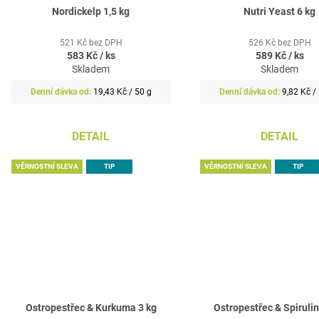
Nordickelp 1,5 kg
Nutri Yeast 6 kg
521 Kč bez DPH
526 Kč bez DPH
583 Kč
/ ks
589 Kč
/ ks
Skladem
Skladem
Měrná
Měrná
19,43 Kč / 50 g
9,82 Kč /
cena:
cena:
DETAIL
DETAIL
VĚRNOSTNÍ SLEVA
TIP
VĚRNOSTNÍ SLEVA
TIP
Ostropestřec & Kurkuma 3 kg
Ostropestřec & Spirulin