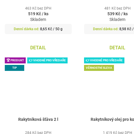
463 Kč bez DPH
481 Kč bez DPH
519 Kč
/ ks
539 Kč
/ ks
Skladem
Skladem
Měrná
Měrná
8,65 Kč / 50 g
8,98 Kč /
cena:
cena:
DETAIL
DETAIL
🏆 PRODUKT
👉 VHODNÉ PRO VŘEDAŘE
👉 VHODNÉ PRO VŘEDAŘE
TIP
VĚRNOSTNÍ SLEVA
Rakytníková šťáva 2 l
Rakytníkový olej pro ko
284 Kč bez DPH
1 419 Kč bez DPH