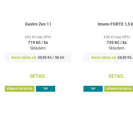
Gastro Zen 1 l
Imuno FORTE 1,5 
642 Kč bez DPH
656 Kč bez DPH
719 Kč
/ ks
735 Kč
/ ks
Skladem
Skladem
Měrná
Měrná
35,95 Kč / 50 ml
24,50 Kč 
cena:
cena:
DETAIL
DETAIL
VĚRNOSTNÍ SLEVA
TIP
TIP
VĚRNOSTNÍ SLEVA