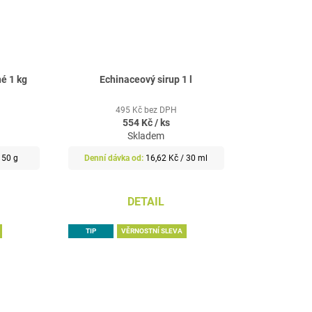
é 1 kg
Echinaceový sirup 1 l
495 Kč bez DPH
554 Kč
/ ks
Skladem
Měrná
 50 g
16,62 Kč / 30 ml
cena:
DETAIL
TIP
VĚRNOSTNÍ SLEVA