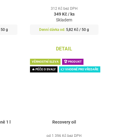
312 Kč bez DPH
349 Kč
/ ks
Skladem
Měrná
 50 g
5,82 Kč / 50 g
cena:
DETAIL
VĚRNOSTNÍ SLEVA
🏆 PRODUKT
🔥 PÉČE O SVALY
👉 VHODNÉ PRO VŘEDAŘE
ně 1 l
Recovery oil
od 1 396 Kč bez DPH