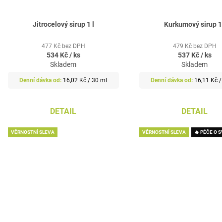
Jitrocelový sirup 1 l
Kurkumový sirup 1
477 Kč bez DPH
479 Kč bez DPH
534 Kč
/ ks
537 Kč
/ ks
Skladem
Skladem
Měrná
Měrná
16,02 Kč / 30 ml
16,11 Kč 
cena:
cena:
DETAIL
DETAIL
VĚRNOSTNÍ SLEVA
VĚRNOSTNÍ SLEVA
🔥 PÉČE O 