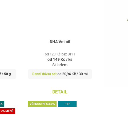
DHA Vet oil
od 123 Kč bez DPH
od
149 Kč
/ ks
Skladem
Měrná
 / 50 g
od 20,94 Kč / 30 ml
cena:
DETAIL
VA
VĚRNOSTNÍ SLEVA
TIP
E ZA MÉNĚ