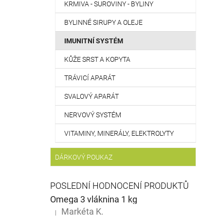
KRMIVA - SUROVINY - BYLINY
BYLINNÉ SIRUPY A OLEJE
IMUNITNÍ SYSTÉM
KŮŽE SRST A KOPYTA
TRÁVICÍ APARÁT
SVALOVÝ APARÁT
NERVOVÝ SYSTÉM
VITAMINY, MINERÁLY, ELEKTROLYTY
DÁRKOVÝ POUKAZ
POSLEDNÍ HODNOCENÍ PRODUKTŮ
Omega 3 vláknina 1 kg
Markéta K.
|
Hodnocení produktu je 5 z 5 hvězdiček.