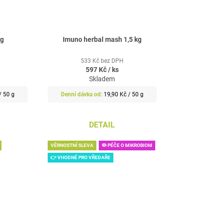
kg
Imuno herbal mash 1,5 kg
533 Kč bez DPH
597 Kč
/ ks
Skladem
Měrná
/ 50 g
19,90 Kč / 50 g
cena:
DETAIL
VĚRNOSTNÍ SLEVA
🦠 PÉČE O MIKROBIOM
👉 VHODNÉ PRO VŘEDAŘE