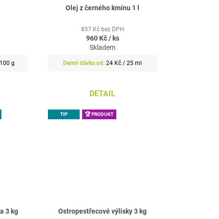
Olej z černého kmínu 1 l
857 Kč bez DPH
960 Kč
/ ks
Skladem
Měrná
 100 g
24 Kč / 25 ml
cena:
DETAIL
TIP
🏆 PRODUKT
a 3 kg
Ostropestřecové výlisky 3 kg