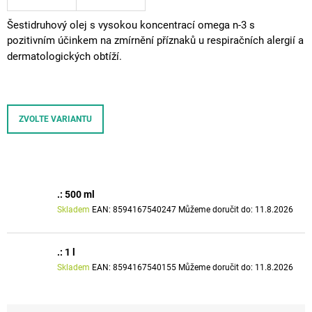
J
E
Šestidruhový olej s vysokou koncentrací
omega
n-3 s
M
pozitivním účinkem
na zmírnění příznaků
u
respiračních
alergií
a
E
dermatologických
obtíží.
DHA
VET
OIL
ZVOLTE VARIANTU
149
Kč
.: 500 ml
Skladem
EAN:
8594167540247
Můžeme doručit do:
11.8.2026
.: 1 l
Skladem
EAN:
8594167540155
Můžeme doručit do:
11.8.2026