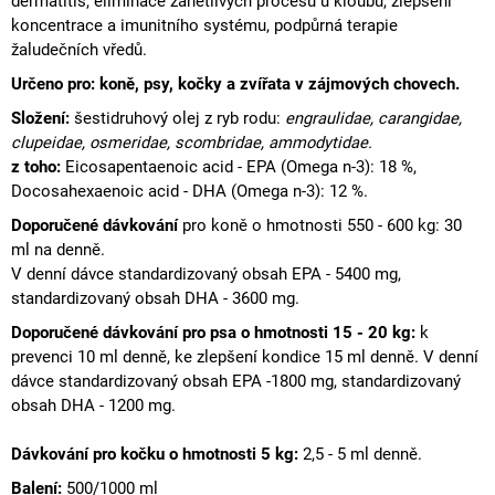
dermatitis,
eliminace
zánětlivých
procesů u kloubů, zlepšení
koncentrace a imunitního systému, podpůrná terapie
žaludečních vředů
.
Určeno pro: koně, psy, kočky a zvířata v zájmových chovech.
Složení:
šestidruhový olej z ryb rodu:
engraulidae, carangidae,
clupeidae,
osmeridae, scombridae, ammodytidae.
z toho:
Eicosapentaenoic acid - EPA (Omega n-3): 18 %,
Docosahexaenoic acid - DHA (Omega n-3): 12 %.
Doporučené dávkování
pro koně o hmotnosti 550 - 600 kg: 30
ml na denně.
V denní dávce standardizovaný obsah EPA - 5400 mg,
standardizovaný obsah DHA - 3600 mg.
Doporučené dávkování pro psa o hmotnosti 15 - 20 kg:
k
prevenci
10 ml denně,
ke zlepšení kondice
15 ml denně. V denní
dávce standardizovaný obsah EPA -1800 mg, standardizovaný
obsah DHA - 1200 mg.
Dávkování pro kočku o hmotnosti 5 kg:
2,5 - 5 ml denně.
Balení:
500/1000 ml