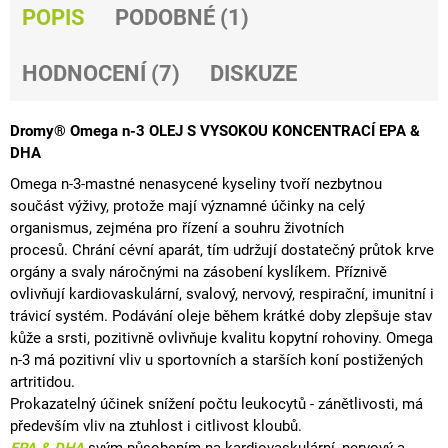
POPIS
PODOBNÉ (1)
HODNOCENÍ (7)
DISKUZE
Dromy
®
Omega n-3 OLEJ S VYSOKOU KONCENTRACÍ
EPA
&
DHA
Omega n-3-mastné nenasycené kyseliny tvoří nezbytnou
součást výživy, protože mají významné účinky na celý
organismus, zejména pro řízení a souhru životních
procesů. Chrání cévní aparát, tím udržují dostatečný průtok krve
orgány a svaly náročnými na zásobení kyslíkem. Příznivě
ovlivňují
kardiovaskulární
, svalový, nervový,
respirační
,
imunitní
i
trávicí systém. Podávání oleje během krátké doby zlepšuje stav
kůže a srsti, pozitivně ovlivňuje kvalitu kopytní rohoviny. Omega
n-3 má pozitivní vliv u sportovních a starších koní postižených
artritidou.
Prokazatelný účinek snížení počtu leukocytů - zánětlivosti, má
především vliv na ztuhlost i citlivost kloubů.