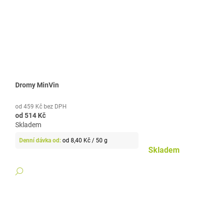
Dromy MinVin
od 459 Kč bez DPH
od
514 Kč
Skladem
Měrná
od 8,40 Kč / 50 g
cena:
Skladem
DETAIL