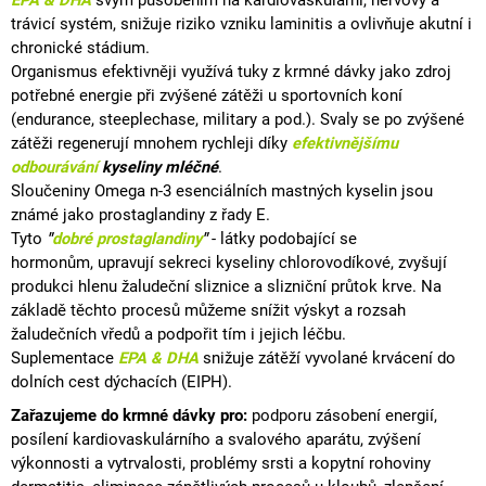
EPA & DHA
svým působením na kardiovaskulární, nervový a
trávicí systém, snižuje riziko vzniku laminitis a ovlivňuje akutní i
chronické
stádium.
Organismus efektivněji využívá tuky z krmné dávky jako zdroj
potřebné
energie
při zvýšené zátěži u sportovních koní
(endurance, steeplechase, military a pod.). Svaly se po zvýšené
zátěži regenerují mnohem rychleji díky
efektivnějšímu
odbourávání
kyseliny mléčné
.
Sloučeniny Omega n-3
esenciálních
mastných kyselin jsou
známé jako
prostaglandiny
z řady E.
Tyto
"
dobré prostaglandiny
"
- látky podobající se
hormonům, upravují sekreci kyseliny chlorovodíkové, zvyšují
produkci hlenu žaludeční
sliznice
a slizniční průtok krve. Na
základě těchto procesů můžeme snížit výskyt a rozsah
žaludečních
vředů
a podpořit tím i jejich léčbu.
Suplementace
EPA & DHA
snižuje zátěží vyvolané krvácení do
dolních cest dýchacích (
EIPH
).
Zařazujeme do krmné dávky pro:
podporu zásobení energií,
posílení kardiovaskulárního a svalového aparátu, zvýšení
výkonnosti a vytrvalosti, problémy srsti a kopytní rohoviny