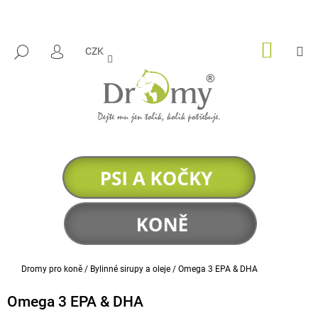
K
Přejít
na
O
ZPĚT
ZPĚT
obsah
Š
NÁKUP
M
HLEDAT
CZK
KOŠÍK
PŘIHLÁŠENÍ
Í
C
K
O
P
O
T
Ř
E
B
U
J
E
Domů
Dromy pro koně
/
Bylinné sirupy a oleje
/
Omega 3 EPA & DHA
T
E
Omega 3 EPA & DHA
N