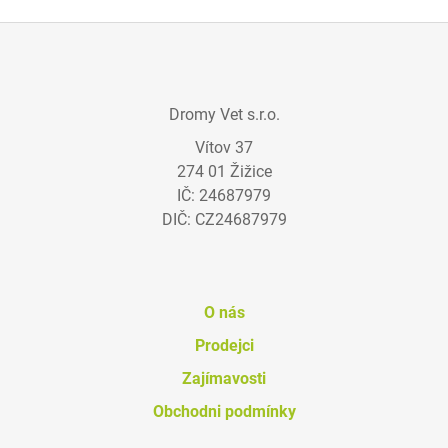
Z
Á
Dromy Vet s.r.o.
P
Vítov 37
A
274 01 Žižice
T
IČ: 24687979
Í
DIČ: CZ24687979
O nás
Prodejci
Zajímavosti
Obchodni podmínky