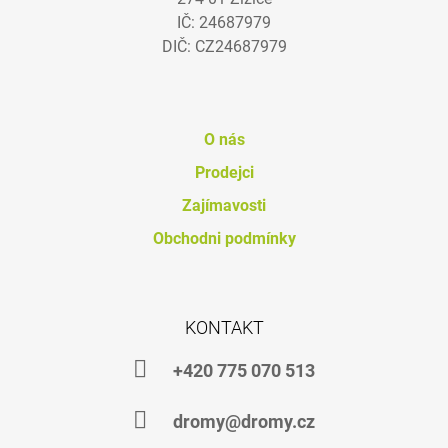
T
J
IČ: 24687979
Í
E
DIČ: CZ24687979
M
E
DHA
VET
O nás
OIL
Prodejci
149
Kč
Zajímavosti
Obchodni podmínky
KONTAKT
+420 775 070 513
dromy@dromy.cz