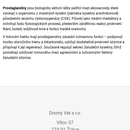
A
Prostaglandiny
jsou
biologicky aktivní látky
patřící mezi eikosanoidy, které
J
vznikají v organismu z mastných kyselin (zejména kyseliny arachidonové)
působením enzymu cyklooxygenázy (COX). Působí jako lokální mediátory a
Í
ovlivňují řadu
fyziologických procesů
, především zánětlivou reakci, prokrvení
T
tkání, bolest, srážlivost krve a funkci hladké svaloviny.
?
V trávicím traktu mají prostaglandiny zásadní ochrannou funkci – podporují
tvorbu slizničního hlenu a bikarbonátu, udržují dostatečné prokrvení
sliznice
a
přispívají k její
regeneraci
. Současně regulují sekreci
žaludeční kyseliny
, čímž
pomáhají udržovat rovnováhu mezi agresivními a ochrannými faktory
žaludeční sliznice.
HLEDAT
D
O
Z
P
O
Á
R
Dromy Vet s.r.o.
P
U
Vítov 37
A
Č
U
274 01 Žižice