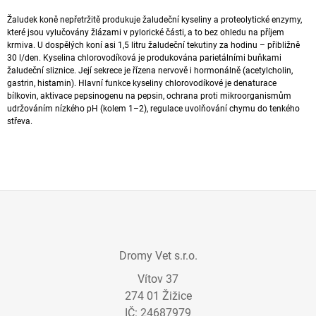
A
Žaludek koně nepřetržitě produkuje žaludeční kyseliny a proteolytické
enzymy
,
J
které jsou vylučovány žlázami v pylorické části, a to bez ohledu na příjem
krmiva.
U
dospělých koní asi 1,5 litru žaludeční tekutiny za hodinu – přibližně
Í
30 l/den.
Kyselina chlorovodíková je produkována parietálními
buňkami
T
žaludeční
sliznice
. Její
sekrece
je řízena nervově i hormonálně (acetylcholin,
gastrin,
histamin
). Hlavní funkce kyseliny chlorovodíkové je denaturace
?
bílkovin
, aktivace pepsinogenu na
pepsin
, ochrana proti mikroorganismům
udržováním nízkého pH (kolem 1–2)
, regulace uvolňování chymu do tenkého
střeva.
HLEDAT
D
Z
O
Á
P
Dromy Vet s.r.o.
O
P
R
Vítov 37
A
U
274 01 Žižice
T
Č
IČ: 24687979
U