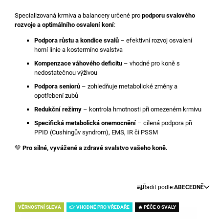
A
Specializovaná krmiva a balancery určené pro
podporu svalového
J
rozvoje a optimálního osvalení koní
:
Í
Podpora růstu a kondice svalů
– efektivní rozvoj osvalení
T
horní linie a kostermíno svalstva
?
Kompenzace váhového deficitu
– vhodné pro koně s
nedostatečnou výživou
Podpora seniorů
– zohledňuje metabolické změny a
opotřebení zubů
Redukční režimy
– kontrola hmotnosti při omezeném krmivu
HLEDAT
Specifická metabolická onemocnění
– cílená podpora při
PPID (Cushingův syndrom), EMS, IR či PSSM
💚
Pro silné, vyvážené a zdravé svalstvo vašeho koně.
D
O
P
O
Ř
Řadit podle:
ABECEDNĚ
R
A
U
V
Z
Č
VĚRNOSTNÍ SLEVA
👉 VHODNÉ PRO VŘEDAŘE
🔥 PÉČE O SVALY
Ý
U