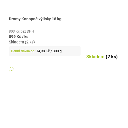
Dromy Konopné výlisky 18 kg
803 Kč bez DPH
899 Kč
/ ks
Skladem (2 ks)
Měrná
14,98 Kč / 300 g
cena:
Skladem
(2 ks)
DETAIL