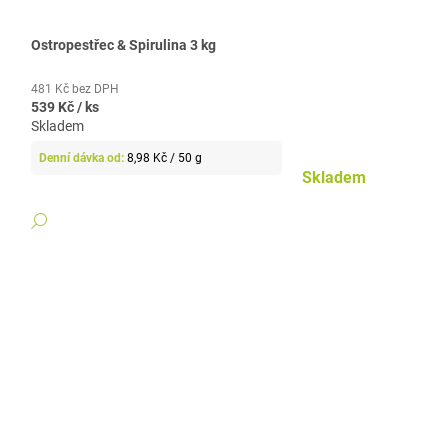
Ostropestřec & Spirulina 3 kg
481 Kč bez DPH
539 Kč
/ ks
Skladem
Měrná
8,98 Kč / 50 g
cena:
Skladem
DETAIL