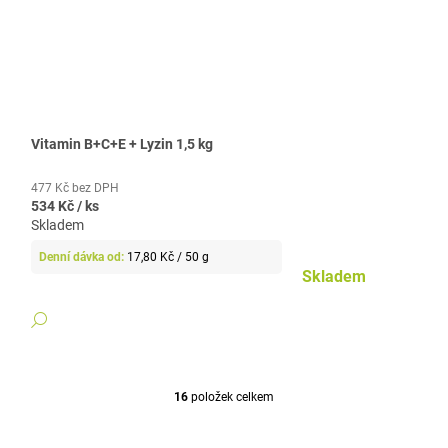
Vitamin B+C+E + Lyzin 1,5 kg
477 Kč bez DPH
534 Kč
/ ks
Skladem
Měrná
17,80 Kč / 50 g
cena:
Skladem
DETAIL
16
položek celkem
O
V
L