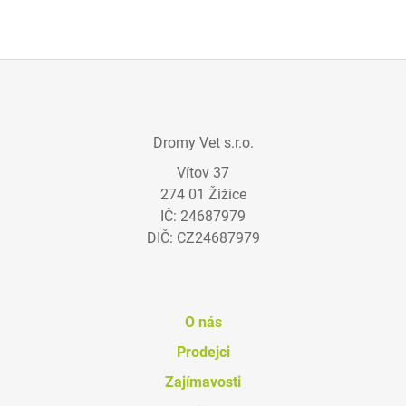
Á
D
A
C
Í
P
Z
R
Á
V
Dromy Vet s.r.o.
K
P
Y
Vítov 37
A
V
274 01 Žižice
T
Ý
IČ: 24687979
P
Í
I
DIČ: CZ24687979
S
U
O nás
Prodejci
Zajímavosti