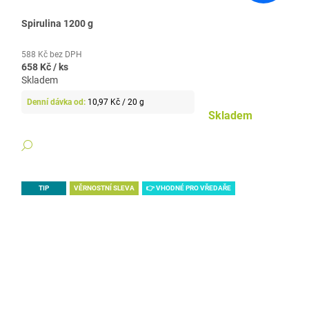
Spirulina 1200 g
588 Kč bez DPH
658 Kč
/ ks
Skladem
Měrná
10,97 Kč / 20 g
cena:
Skladem
DETAIL
TIP
VĚRNOSTNÍ SLEVA
👉 VHODNÉ PRO VŘEDAŘE