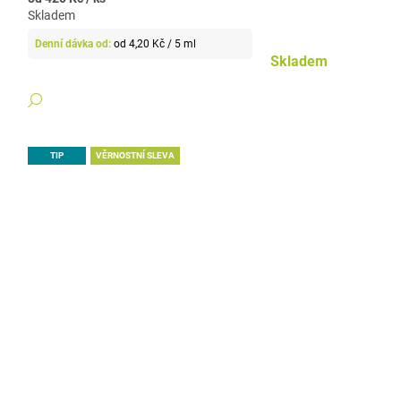
Skladem
Měrná
od 4,20 Kč / 5 ml
cena:
Skladem
DETAIL
TIP
VĚRNOSTNÍ SLEVA