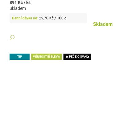
891 Kč
/ ks
Skladem
Měrná
29,70 Kč / 100 g
cena:
Skladem
DETAIL
TIP
VĚRNOSTNÍ SLEVA
🔥 PÉČE O SVALY