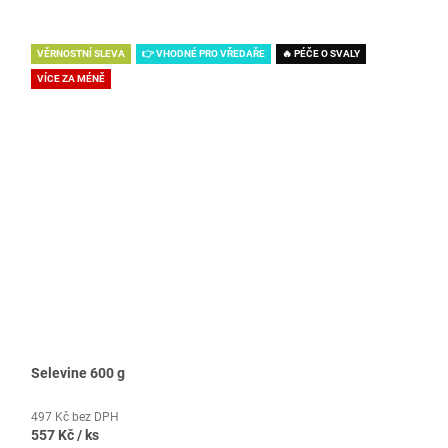
VĚRNOSTNÍ SLEVA
👉 VHODNÉ PRO VŘEDAŘE
🔥 PÉČE O SVALY
VÍCE ZA MÉNĚ
Selevine 600 g
497 Kč bez DPH
557 Kč
/ ks