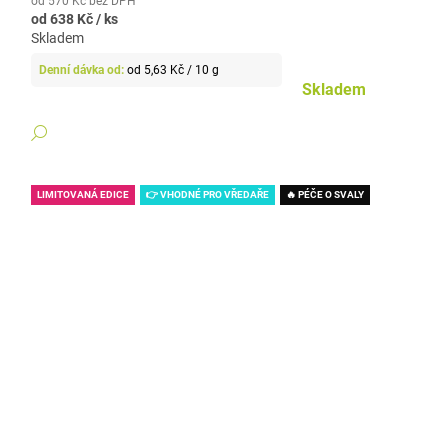
od 570 Kč bez DPH
od
638 Kč
/ ks
Skladem
Měrná
od 5,63 Kč / 10 g
cena:
Skladem
DETAIL
LIMITOVANÁ EDICE
👉 VHODNÉ PRO VŘEDAŘE
🔥 PÉČE O SVALY