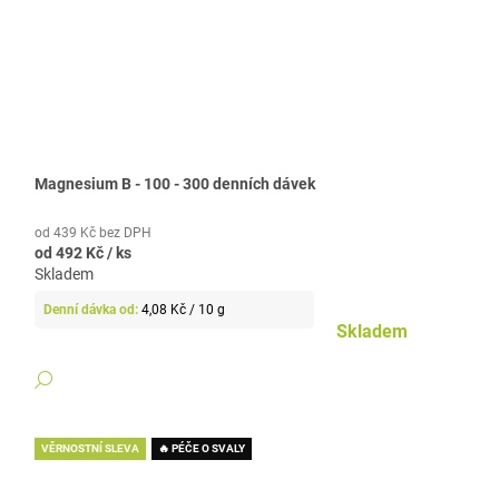
Magnesium B - 100 - 300 denních dávek
od 439 Kč bez DPH
od
492 Kč
/ ks
Skladem
Měrná
4,08 Kč / 10 g
cena:
Skladem
DETAIL
VĚRNOSTNÍ SLEVA
🔥 PÉČE O SVALY