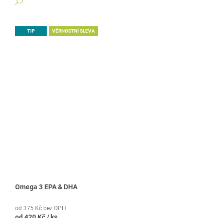
DETAIL
TIP
VĚRNOSTNÍ SLEVA
Omega 3 EPA & DHA
od 375 Kč bez DPH
od
420 Kč
/ ks