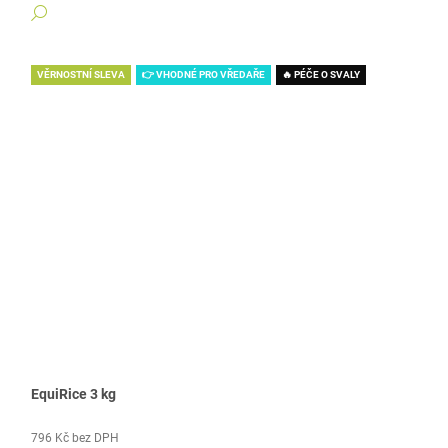
DETAIL
VĚRNOSTNÍ SLEVA
👉 VHODNÉ PRO VŘEDAŘE
🔥 PÉČE O SVALY
EquiRice 3 kg
796 Kč bez DPH