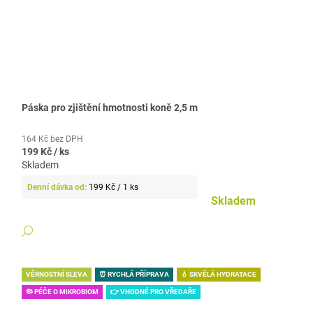
Páska pro zjištění hmotnosti koně 2,5 m
164 Kč bez DPH
199 Kč
/ ks
Skladem
Měrná
199 Kč / 1 ks
cena:
Skladem
DETAIL
VĚRNOSTNÍ SLEVA
⏰ RYCHLÁ PŘÍPRAVA
💧 SKVĚLÁ HYDRATACE
🦠 PÉČE O MIKROBIOM
👉 VHODNÉ PRO VŘEDAŘE