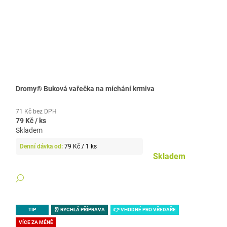
Dromy® Buková vařečka na míchání krmiva
71 Kč bez DPH
79 Kč
/ ks
Skladem
Měrná
79 Kč / 1 ks
cena:
Skladem
DETAIL
TIP
⏰ RYCHLÁ PŘÍPRAVA
👉 VHODNÉ PRO VŘEDAŘE
VÍCE ZA MÉNĚ