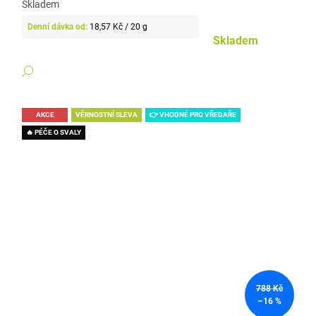
Skladem
Měrná
18,57 Kč / 20 g
cena:
Skladem
DETAIL
AKCE
VĚRNOSTNÍ SLEVA
👉 VHODNÉ PRO VŘEDAŘE
🔥 PÉČE O SVALY
788 Kč
–16 %