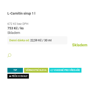
L-Carnitin sirup 1 l
672 Kč bez DPH
753 Kč
/ ks
Skladem
Měrná
22,59 Kč / 30 ml
cena:
Skladem
DETAIL
TIP
VĚRNOSTNÍ SLEVA
👉 VHODNÉ PRO VŘEDAŘE
🔥 PÉČE O SVALY