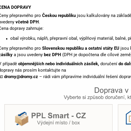
CENA DOPRAVY
Ceny přepravného pro
Českou republiku
jsou kalkulovány na základ
uvedeny
včetně DPH
.
Cena dopravy zahrnuje:
obal výrobku, náplň,
přepravní obal,
výplňový materiál,
balné,
p
Ceny přepravného pro
Slovenskou republiku a ostatní státy EU
jsou 
zásilky
a jsou uvedeny
bez DPH
(DPH je dopočtena dle cílové země
V případě
objemnějších nebo individuálních zásilek,
d
oručení
do dal
dopravy
nás prosím kontaktujte na
📧
dromy@dromy.cz
– rádi vám připravíme individuální řešení dopra