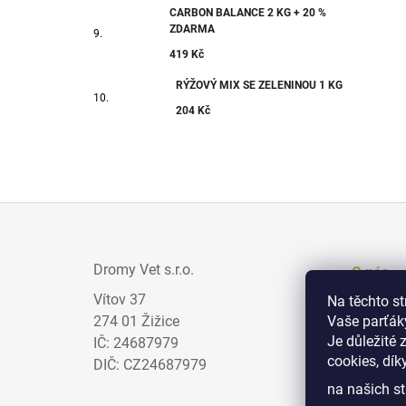
CARBON BALANCE 2 KG + 20 %
ZDARMA
419 Kč
RÝŽOVÝ MIX SE ZELENINOU 1 KG
204 Kč
Z
Á
Dromy Vet s.r.o.
O nás
P
Vítov 37
Na těchto s
Prodejci
A
274 01 Žižice
Vaše parťák
Zajímav
T
Je důležité 
IČ: 24687979
cookies, dík
Obchodn
Í
DIČ: CZ24687979
na našich st