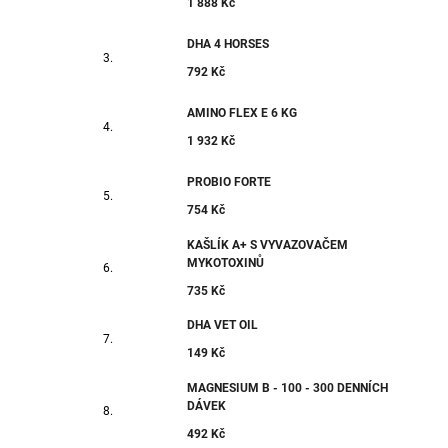
1 888 Kč
DHA 4 HORSES
792 Kč
AMINO FLEX E 6 KG
1 932 Kč
PROBIO FORTE
754 Kč
KAŠLÍK A+ S VYVAZOVAČEM
MYKOTOXINŮ
735 Kč
DHA VET OIL
149 Kč
MAGNESIUM B - 100 - 300 DENNÍCH
DÁVEK
492 Kč