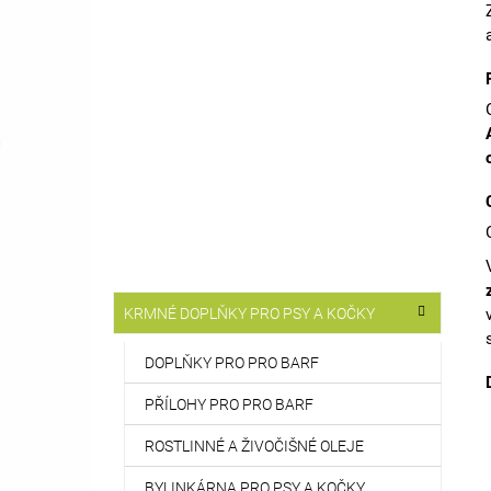
T
514 Kč
R
A
N
N
Í
P
A
N
E
L
K
Přeskočit
KRMNÉ DOPLŇKY PRO PSY A KOČKY
A
kategorie
T
E
DOPLŇKY PRO PRO BARF
G
O
PŘÍLOHY PRO PRO BARF
R
I
ROSTLINNÉ A ŽIVOČIŠNÉ OLEJE
E
BYLINKÁRNA PRO PSY A KOČKY