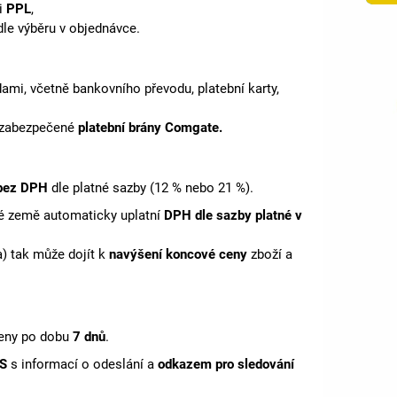
ti
PPL
,
 dle výběru v objednávce.
mi, včetně bankovního převodu, platební karty,
m zabezpečené
platební brány Comgate.
 bez DPH
dle platné sazby (12 % nebo 21 %).
vé země automaticky uplatní
DPH dle sazby platné v
a) tak může dojít k
navýšení koncové ceny
zboží a
eny po dobu
7 dnů
.
MS
s informací o odeslání a
odkazem pro sledování