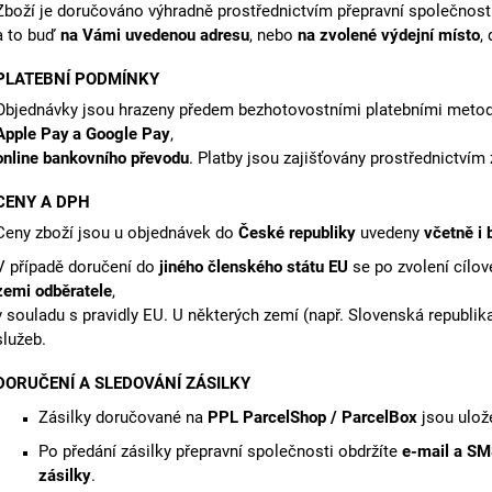
Zboží je doručováno výhradně prostřednictvím přepravní společnos
1 888 Kč
792 Kč
a to buď
na Vámi uvedenou adresu
, nebo
na zvolené výdejní místo
,
PLATEBNÍ PODMÍNKY
Objednávky jsou hrazeny předem
bezhotovostními platebními metoda
Apple Pay
a Google Pay
,
online bankovního převodu
. Platby jsou zajišťovány prostřednictví
CENY A DPH
Ceny zboží jsou u objednávek do
České republiky
uvedeny
včetně i
V případě doručení do
jiného členského státu EU
se po zvolení cílo
zemi odběratele
,
v souladu s pravidly EU.
U některých zemí (např. Slovenská republik
služeb.
DORUČENÍ A SLEDOVÁNÍ ZÁSILKY
Zásilky doručované na
PPL ParcelShop / ParcelBox
jsou ulož
Po předání zásilky přepravní společnosti obdržíte
e-mail a S
zásilky
.