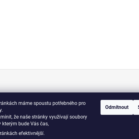
KONTAKT
tránkách máme spoustu potřebného pro
Odmítnout
+420 775 070 513
y.
osti
zmínit, že naše stránky využívají soubory
y kterým bude Vás čas,
i podmínky
dromy@dromy.cz
ránkách efektivnější.