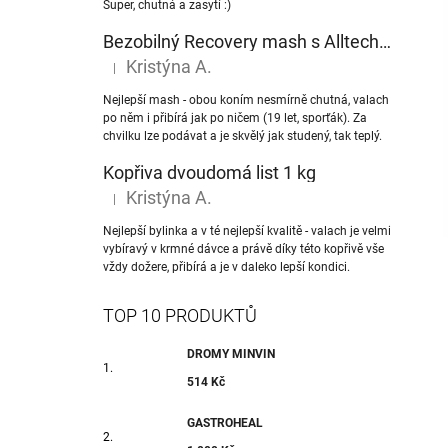
Super, chutná a zasytí :)
Bezobilný Recovery mash s Alltech® NuPro nukleotidy
Kristýna A.
|
Hodnocení produktu je 5 z 5 hvězdiček.
Nejlepší mash - obou koním nesmírně chutná, valach
po něm i přibírá jak po ničem (19 let, sporťák). Za
chvilku lze podávat a je skvělý jak studený, tak teplý.
Kopřiva dvoudomá list 1 kg
Kristýna A.
|
Hodnocení produktu je 5 z 5 hvězdiček.
Nejlepší bylinka a v té nejlepší kvalitě - valach je velmi
vybíravý v krmné dávce a právě díky této kopřivě vše
vždy dožere, přibírá a je v daleko lepší kondici.
TOP 10 PRODUKTŮ
DROMY MINVIN
514 Kč
GASTROHEAL