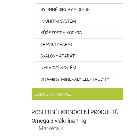
BYLINNÉ SIRUPY A OLEJE
IMUNITNÍ SYSTÉM
KŮŽE SRST A KOPYTA
TRÁVICÍ APARÁT
SVALOVÝ APARÁT
NERVOVÝ SYSTÉM
VITAMINY, MINERÁLY, ELEKTROLYTY
DÁRKOVÝ POUKAZ
POSLEDNÍ HODNOCENÍ PRODUKTŮ
Omega 3 vláknina 1 kg
Markéta K.
|
Hodnocení produktu je 5 z 5 hvězdiček.