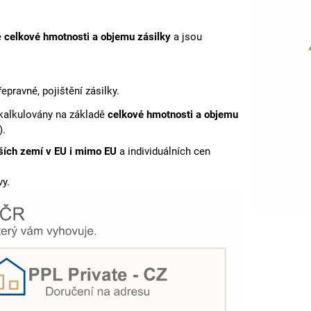
ě
celkové hmotnosti a objemu zásilky
a jsou
řepravné,
pojištění zásilky.
kalkulovány na základě
celkové hmotnosti a objemu
).
ších zemí v EU i mimo EU
a individuálních cen
vy.