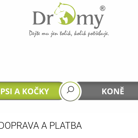
CO POTŘEBUJETE NAJÍT?
HLEDAT
DOPORUČUJEME
DOPRAVA A PLATBA
GASTROHEAL
DHA 4 HORSES