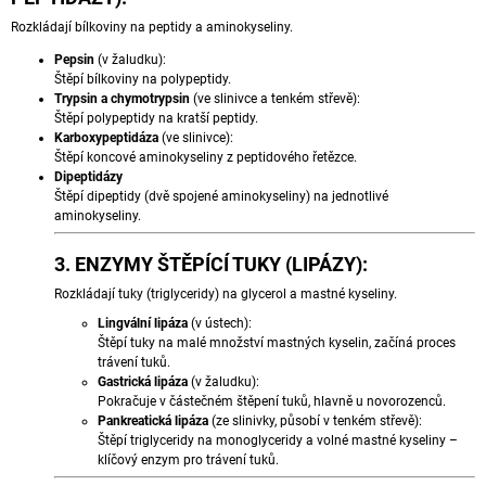
J
Rozkládají bílkoviny na peptidy a
aminokyseliny
.
E
M
Pepsin
(v žaludku):
E
Štěpí bílkoviny na polypeptidy.
Trypsin a chymotrypsin
(ve slinivce a tenkém střevě):
Štěpí polypeptidy na kratší peptidy.
MAGNESIUM
Karboxypeptidáza
(ve slinivce):
B
Štěpí koncové aminokyseliny z peptidového řetězce.
-
Dipeptidázy
100
Štěpí dipeptidy (dvě spojené aminokyseliny) na jednotlivé
-
aminokyseliny.
300
DENNÍCH
DÁVEK
3. ENZYMY ŠTĚPÍCÍ TUKY (LIPÁZY):
492
Rozkládají tuky (triglyceridy) na glycerol a mastné kyseliny.
Kč
Lingvální lipáza
(v ústech):
Štěpí tuky na malé množství mastných kyselin, začíná proces
trávení tuků.
Gastrická lipáza
(v žaludku):
Pokračuje v částečném štěpení tuků, hlavně u novorozenců.
Pankreatická lipáza
(ze slinivky, působí v tenkém střevě):
Štěpí triglyceridy na monoglyceridy a volné mastné kyseliny –
klíčový enzym pro trávení tuků.