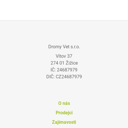
Z
Á
Dromy Vet s.r.o.
P
Vítov 37
A
274 01 Žižice
T
IČ: 24687979
Í
DIČ: CZ24687979
O nás
Prodejci
Zajímavosti