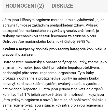
HODNOCENÍ (2)
DISKUZE
Játra jsou klíčovým orgánem metabolismu a
vylučování
, jejich
správná funkce je základním předpokladem zdraví.
Výlisek
ostropestřce mariánského v
sypké a granulované
formě, je
získaný mechanickou cestou lisováním za studena plodu
Ostropestřce mariánského botanické čistoty 99,98 %.
Kvalitní a bezpečný doplněk pro všechny kategorie koní, věku a
pracovního zařazení.
Ostropestřec mariánský a obsažené fytogenní látky, známé jako
silymarin
komplex
,
jsou čistě přírodním
hepatoprotektivem
,
podporující přirozenou
regeneraci
organismu.
Tyto látky
prokázaly ochranné a
protizánětlivé
účinky na jaterní buňky,
nervový,
kardiovaskulární
systém,
svalový aparát s vysokou
antioxidační
kapacitou.
Játra jsou jedním z největších orgánů
koní, tvoří až 1 % jejich celkové tělesné hmotnosti.
I když jsou
játra jediným orgánem u savců, která se při poškození dokážou
sama regenerovat, jsou situace, kdy játra pro svou regeneraci