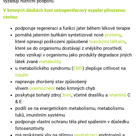
vyžadují
nutriční
podporu.
V krmných dávkách koní ostropestřecový expeler přirozenou
cestou:
podporuje regeneraci a funkci jater během lékové terapie
pomáhá jaterním buňkám syntetizovat nové
proteiny
,
které opravují poškození způsobené
toxickými látkami
,
které se do organismu dostávají z vnějšího prostředí,
nebo vznikají v organismu jako produkty degradace jiných
látek zvané
metabolity
.
u metabolického syndromu (
EMS
) zlepšuje citlivost na
inzulín
napravuje zhoršený stav způsobený
vlivem
onemocnění
nebo krmných chyb
poskytuje bohatý zdroj
živin
, včetně draslíku a
vitaminů
C
& E
podílí se na energetickém metabolismu, metabolismu
tuků, imunitním systému
podporuje vlastní ochranu těla před spálením v důsledku
fotosenzitivity
má prokázaný vliv na přímou
neutralizaci
endotoxinů a