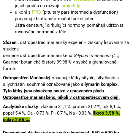
jejich podílu na rozvoji
laminitidy
u koní s
PPID
(pituitary pars intermedia dysfunction)
podporuje biotransformační funkci jater.
Játra denaturují cirkulující hormony, pomáhají udržovat
rovnováhu hormonů v těle.
Složení:
ostropestřec mariánský expeler – získaný lisováním za
studena
semene ostropestřce mariánského
Silybum marianum (L.)
,
Gaertner botanické čistoty 99,98 % v sypké a granulované
formě.
Ostropestřec Mariánský
obsahuje látky
silybin
, silydianin a
silychristin
,
souhrnně označované jako
silymarin
komplex
.
Tyto látky jsou obsaženy pouze v upraveném plodu
Ostropestřce mariánského, nikoli v ostropestřecovém oleji.
Analytické složky:
vláknina
31,1 %, protein 21,2 %, tuk 8,1 %,
popel 5,4 %,
Ca - 0,73 %, P - 0,7 %, Na - 0,03 %,
škrob 3,58 %,
cukry 2,65 %.
Doporučené dávkování pro koně o hmotnosti 550 – 600 kg.