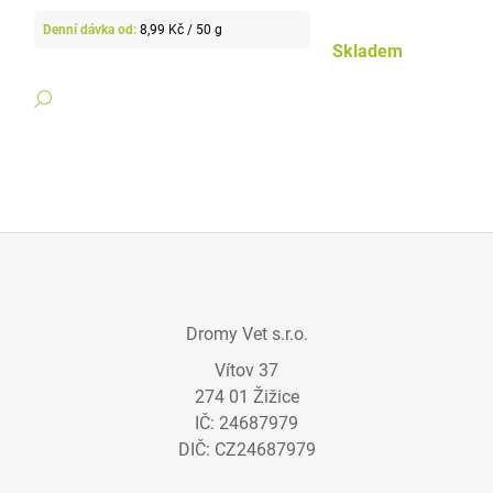
Měrná
8,99 Kč / 50 g
cena:
Skladem
DETAIL
Z
Á
Dromy Vet s.r.o.
P
Vítov 37
A
274 01 Žižice
T
IČ: 24687979
Í
DIČ: CZ24687979