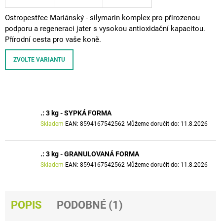
J
E
Ostropestřec Mariánský -
silymarin
komplex
pro přirozenou
M
podporu
a regeneraci
jater s vysokou
antioxidační
kapacitou.
E
Přírodní cesta pro vaše koně.
DHA
ZVOLTE VARIANTU
4
HORSES
792
Kč
.: 3 kg - SYPKÁ FORMA
Skladem
EAN:
8594167542562
Můžeme doručit do:
11.8.2026
.: 3 kg - GRANULOVANÁ FORMA
Skladem
EAN:
8594167542562
Můžeme doručit do:
11.8.2026
POPIS
PODOBNÉ (1)