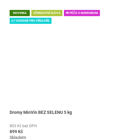
NOVINKA
VĚRNOSTNÍ SLEVA
🦠 PÉČE O MIKROBIOM
👉 VHODNÉ PRO VŘEDAŘE
Dromy MinVin BEZ SELENU 5 kg
803 Kč bez DPH
899 Kč
Skladem