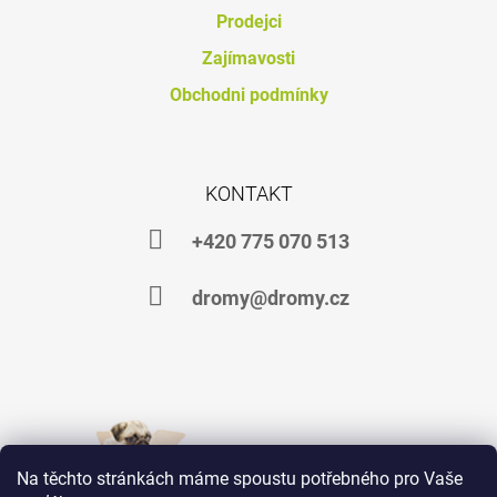
J
Prodejci
E
Zajímavosti
M
E
Obchodni podmínky
DROMY
MINVIN
514
KONTAKT
Kč
+420 775 070 513
dromy@dromy.cz
Na těchto stránkách máme spoustu potřebného pro Vaše