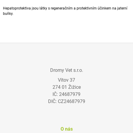
A
Hepatoprotektiva jsou látky s
regeneračním
a protektivním účinkem na jaterní
J
buňky.
Í
T
?
Z
Á
HLEDAT
Dromy Vet s.r.o.
P
Vítov 37
A
274 01 Žižice
T
D
IČ: 24687979
Í
O
DIČ: CZ24687979
P
O
R
U
Č
O nás
U