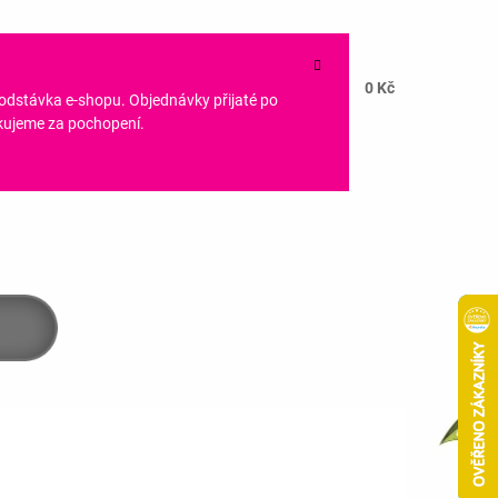
NÁKUPNÍ
HLEDAT
CZK
KOŠÍK
0 Kč
PŘIHLÁŠENÍ
 odstávka e-shopu. Objednávky přijaté po
ěkujeme za pochopení.
Následující