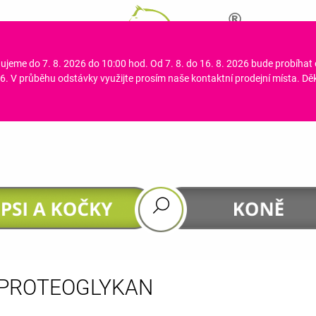
ujeme do 7. 8. 2026 do 10:00 hod. Od 7. 8. do 16. 8. 2026 bude probíhat
CO POTŘEBUJETE NAJÍT?
. V průběhu odstávky využijte prosím naše kontaktní prodejní místa. D
HLEDAT
DOPORUČUJEME
PROTEOGLYKAN
GASTROHEAL
DHA 4 HORSES