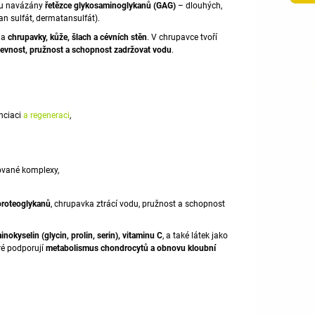
sou navázány
řetězce
glykosaminoglykanů
(GAG)
– dlouhých,
ran sulfát, dermatansulfát).
na
chrupavky
, kůže, šlach a cévních stěn
. V chrupavce tvoří
evnost, pružnost a schopnost zadržovat vodu
.
enciaci
a regeneraci
,
tované komplexy,
proteoglykanů
, chrupavka ztrácí vodu, pružnost a schopnost
inokyselin
(
glycin
,
prolin
, serin), vitaminu C
, a také látek jako
eré podporují
metabolismus
chondrocytů a obnovu kloubní