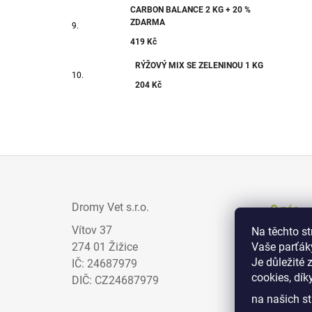
CARBON BALANCE 2 KG + 20 %
ZDARMA
419 Kč
RÝŽOVÝ MIX SE ZELENINOU 1 KG
204 Kč
Z
Á
Dromy Vet s.r.o.
O nás
P
Vítov 37
Na těchto s
Prodejci
A
274 01 Žižice
Vaše parťák
Zajímav
T
Je důležité 
IČ: 24687979
cookies, dík
Obchodn
Í
DIČ: CZ24687979
na našich st