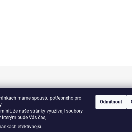
KONTAKT
tránkách máme spoustu potřebného pro
Odmítnout
+420 775 070 513
y.
osti
zmínit, že naše stránky využívají soubory
y kterým bude Vás čas,
i podmínky
dromy@dromy.cz
ránkách efektivnější.