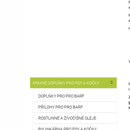
T
514 Kč
R
A
N
N
Í
P
A
N
E
L
K
Přeskočit
KRMNÉ DOPLŇKY PRO PSY A KOČKY
A
kategorie
T
E
DOPLŇKY PRO PRO BARF
G
O
PŘÍLOHY PRO PRO BARF
R
I
ROSTLINNÉ A ŽIVOČIŠNÉ OLEJE
E
BYLINKÁRNA PRO PSY A KOČKY