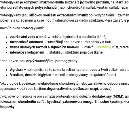
Proteoglykan je
komplexní
makromolekula
složená z
jádrového proteinu
, na který j
1 888 Kč
792 Kč
většinou
sulfátovaných
polysacharidů
(např. chondroitin sulfát, keratan sulfát, hepa
Proteoglykany jsou
klíčovou součástí extracelulární matrix
pojivových tkání – zejmé
společně s kolagenem a kyselinou hyaluronovou základní strukturu, která zajišťuje
p
Hlavní funkce proteoglykanů:
zadržování vody a iontů
→ udržují hydrataci a elasticitu tkáně,
mechanická odolnost
→ umožňují chrupavce tlumit nárazy a tlak,
vazba růstových faktorů a signálních molekul
→ ovlivňují
buněčný
růst, difer
interakce s kolagenem
→ stabilizují strukturu pojivové tkáně.
V chrupavce jsou nejvýznamnějšími proteoglykany:
Agrekan
– nejhojnější, váže se na kyselinu hyaluronovou a tvoří velké hydra
Versikan, decorin, biglykan
– menší proteoglykany s regulační funkcí.
Pokud dojde k
poškození metabolismu
chondrocytů
nebo
zánětlivému odbourávání 
regenerace – což vede k jejímu
degenerativnímu poškození (např. artróze)
.
Z výživového hlediska je pro syntézu proteoglykanů důležitý
dostatek síry (MSM),
am
glukosamin, chondroitin sulfát, kyselina hyaluronová a omega-3 mastné kyseliny
, kt
chrupavky
.