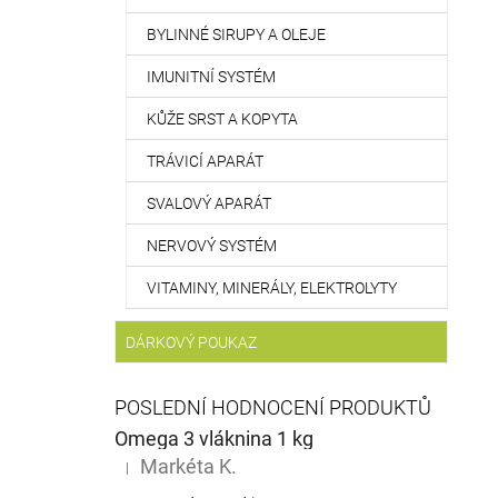
BYLINNÉ SIRUPY A OLEJE
IMUNITNÍ SYSTÉM
KŮŽE SRST A KOPYTA
TRÁVICÍ APARÁT
SVALOVÝ APARÁT
NERVOVÝ SYSTÉM
VITAMINY, MINERÁLY, ELEKTROLYTY
DÁRKOVÝ POUKAZ
POSLEDNÍ HODNOCENÍ PRODUKTŮ
Omega 3 vláknina 1 kg
Markéta K.
|
Hodnocení produktu je 5 z 5 hvězdiček.