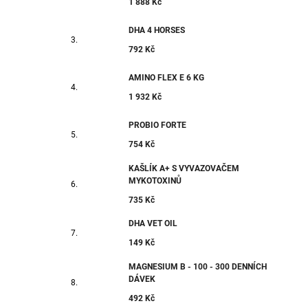
1 888 Kč
DHA 4 HORSES
792 Kč
AMINO FLEX E 6 KG
1 932 Kč
PROBIO FORTE
754 Kč
KAŠLÍK A+ S VYVAZOVAČEM
MYKOTOXINŮ
735 Kč
DHA VET OIL
149 Kč
MAGNESIUM B - 100 - 300 DENNÍCH
DÁVEK
492 Kč