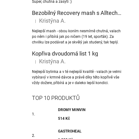
Super, chutná a zasytí :)
Bezobilný Recovery mash s Alltech® NuPro nukleotidy
Kristýna A.
|
Hodnocení produktu je 5 z 5 hvězdiček.
Nejlepší mash - obou koním nesmírně chutná, valach
po něm i přibírá jak po ničem (19 let, sporťák). Za
chvilku lze podávat a je skvělý jak studený, tak teplý.
Kopřiva dvoudomá list 1 kg
Kristýna A.
|
Hodnocení produktu je 5 z 5 hvězdiček.
Nejlepší bylinka a v té nejlepší kvalitě - valach je velmi
vybíravý v krmné dávce a právě díky této kopřivě vše
vždy dožere, přibírá a je v daleko lepší kondici.
TOP 10 PRODUKTŮ
DROMY MINVIN
514 Kč
GASTROHEAL