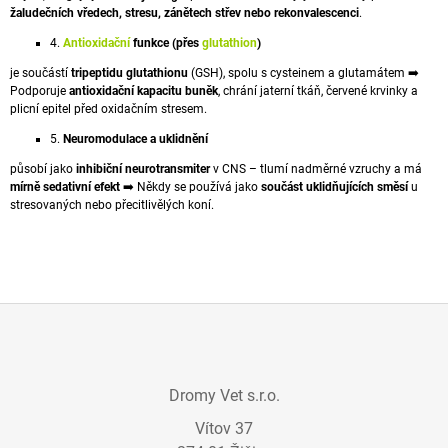
žaludečních
vředech
, stresu, zánětech střev nebo rekonvalescenci
.
J
E
4.
Antioxidační
funkce (přes
glutathion
)
M
E
je součástí
tripeptidu glutathionu
(GSH), spolu s cysteinem a glutamátem ➡️
Podporuje
antioxidační kapacitu buněk
, chrání jaterní tkáň,
červené krvinky
a
plicní
epitel
před
oxidačním stresem
.
DROMY
MINVIN
5.
Neuromodulace a uklidnění
514
působí jako
inhibiční
neurotransmiter
v CNS – tlumí nadměrné vzruchy a má
Kč
mírně sedativní efekt
➡️ Někdy se používá jako
součást uklidňujících směsí
u
stresovaných nebo přecitlivělých koní.
Z
Á
Dromy Vet s.r.o.
P
Vítov 37
A