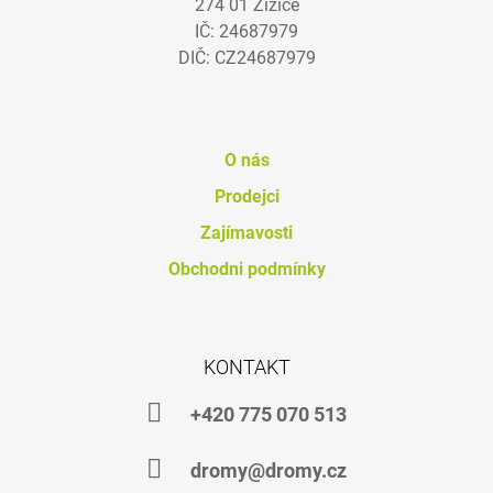
274 01 Žižice
T
IČ: 24687979
Í
DIČ: CZ24687979
O nás
Prodejci
Zajímavosti
Obchodni podmínky
KONTAKT
+420 775 070 513
dromy@dromy.cz