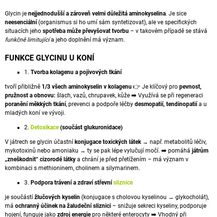
A
Glycin je
nejjednodušší a zároveň velmi důležitá aminokyselina
. Je sice
J
neesenciální
(organismus si ho umí sám syntetizovat), ale ve specifických
situacích jeho
spotřeba může převyšovat tvorbu
– v takovém případě se stává
Í
funkčně limitující
a jeho doplnění má význam.
T
FUNKCE GLYCINU U KONÍ
?
1.
Tvorba kolagenu a pojivových tkání
tvoří přibližně
1/3 všech
aminokyselin
v kolagenu
👉 Je klíčový pro
pevnost,
pružnost a obnovu:
šlach, vazů,
chrupavek
, kůže ➡️ Využívá se při
regeneraci
poranění měkkých tkání
, prevenci a podpoře léčby
desmopatií, tendinopatií
a u
HLEDAT
mladých koní ve vývoji.
2.
Detoxikace
(součást glukuronidace)
V játrech se glycin účastní
konjugace
toxických látek
→ např. metabolitů léčiv,
D
mykotoxinů
nebo amoniaku → ty se pak lépe vylučují močí. ➡️ pomáhá
játrům
O
„zneškodnit“ cizorodé látky
a chrání je před přetížením – má význam v
kombinaci s methioninem, cholinem a silymarinem.
P
O
3.
Podpora trávení a zdraví střevní
sliznice
R
U
je součástí
žlučových kyselin
(konjugace s cholovou kyselinou → glykocholát),
Č
má
ochranný účinek na žaludeční sliznici
– snižuje sekreci kyseliny, podporuje
U
hojení, funguje jako
zdroj
energie
pro některé
enterocyty
➡️ Vhodný při