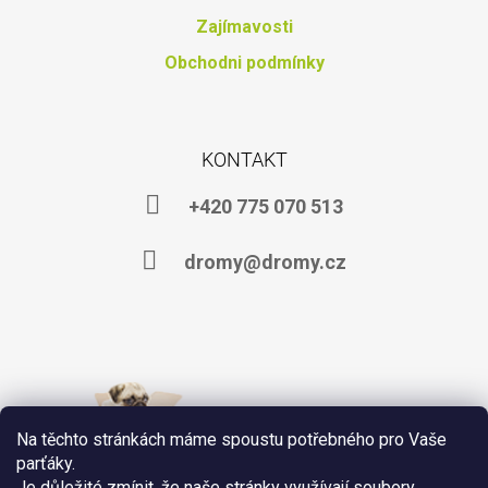
Zajímavosti
Obchodni podmínky
KONTAKT
+420 775 070 513
dromy@dromy.cz
Na těchto stránkách máme spoustu potřebného pro Vaše
parťáky.
Je důležité zmínit, že naše stránky využívají soubory