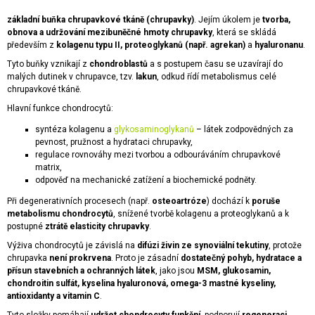
A
základní
buňka
chrupavkové
tkáně (chrupavky)
. Jejím úkolem je
tvorba,
J
obnova a udržování mezibuněčné hmoty chrupavky
, která se skládá
především z
kolagenu typu II,
proteoglykanů
(např. agrekan)
a
hyaluronanu
.
Í
Tyto buňky vznikají z
chondroblastů
a s postupem času se uzavírají do
T
malých dutinek v chrupavce, tzv.
lakun
, odkud řídí
metabolismus
celé
?
chrupavkové tkáně.
Hlavní funkce chondrocytů:
syntéza kolagenu a
glykosaminoglykanů
– látek zodpovědných za
pevnost, pružnost a hydrataci chrupavky,
regulace rovnováhy mezi tvorbou a odbouráváním chrupavkové
HLEDAT
matrix,
odpověď na mechanické zatížení a biochemické podněty.
Při degenerativních procesech (např.
osteoartróze
) dochází k
poruše
metabolismu chondrocytů
, snížené tvorbě kolagenu a proteoglykanů a k
D
postupné
ztrátě elasticity chrupavky
.
O
P
Výživa chondrocytů je závislá na
difúzi
živin
ze synoviální tekutiny
, protože
O
chrupavka
není prokrvena
. Proto je zásadní
dostatečný pohyb, hydratace a
přísun stavebních a ochranných látek
, jako jsou
MSM, glukosamin,
R
chondroitin sulfát, kyselina hyaluronová, omega-3 mastné kyseliny,
U
antioxidanty
a
vitamin C
.
Č
U