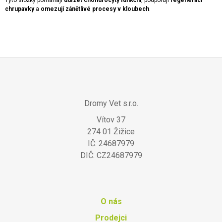
Tyto složky pomáhají
udržet chondrocyty funkční
, podporují
regeneraci
J
chrupavky
a
omezují
zánětlivé
procesy v kloubech
.
E
M
E
CARBON
BALANCE
2
Z
KG
+
Á
20
Dromy Vet s.r.o.
P
%
ZDARMA
Vítov 37
A
419
274 01 Žižice
T
Kč
IČ: 24687979
Í
DIČ: CZ24687979
O nás
Prodejci