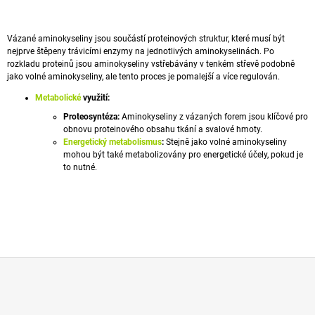
A
J
Vázané
aminokyseliny
jsou součástí proteinových struktur, které musí být
Í
nejprve štěpeny trávicími enzymy na jednotlivých aminokyselinách.
Po
rozkladu
proteinů
jsou aminokyseliny vstřebávány v tenkém střevě podobně
T
jako
volné aminokyseliny
, ale tento proces je pomalejší a více regulován.
?
Metabolické
využití:
Proteosyntéza:
Aminokyseliny z vázaných forem jsou klíčové pro
obnovu proteinového obsahu tkání a svalové hmoty.
Energetický metabolismus
:
Stejně jako volné aminokyseliny
mohou být také metabolizovány pro energetické účely, pokud je
HLEDAT
to nutné.
D
O
P
O
R
U
Z
Č
Á
U