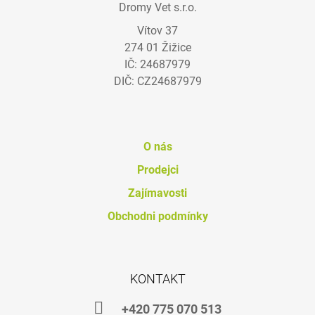
Dromy Vet s.r.o.
J
P
E
Vítov 37
A
M
274 01 Žižice
T
E
IČ: 24687979
Í
DIČ: CZ24687979
AMINO
FLEX
E
6
KG
O nás
1
932
Prodejci
Kč
Zajímavosti
Obchodni podmínky
KONTAKT
+420 775 070 513