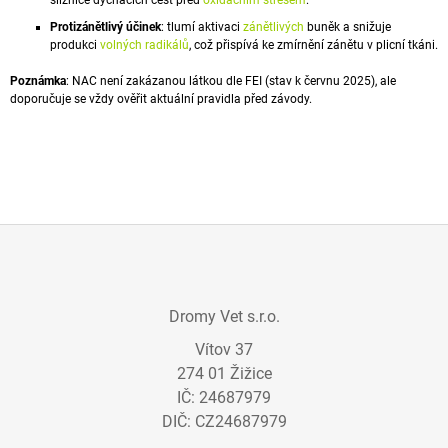
sliznice dýchacích cest před
oxidačním stresem
.
J
Protizánětlivý účinek
: tlumí aktivaci
zánětlivých
buněk a snižuje
E
produkci
volných radikálů
, což přispívá ke zmírnění zánětu v plicní tkáni.
M
E
Poznámka
: NAC není zakázanou látkou dle
FEI
(stav k červnu 2025), ale
doporučuje se vždy ověřit aktuální pravidla před závody.
KAŠLÍK
A+
S
VYVAZOVAČEM
MYKOTOXINŮ
735
Kč
Z
Á
Dromy Vet s.r.o.
P
Vítov 37
A
274 01 Žižice
T
IČ: 24687979
Í
DIČ: CZ24687979