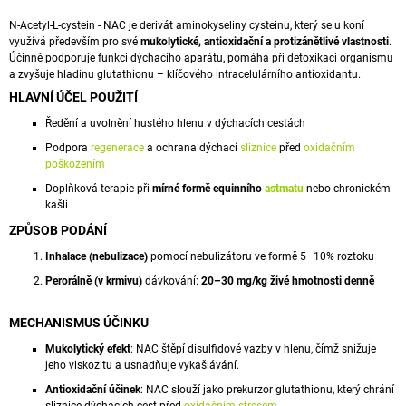
A
N-Acetyl-L-cystein - NAC je derivát
aminokyseliny
cysteinu, který se u koní
J
využívá především pro své
mukolytické,
antioxidační
a
protizánětlivé
vlastnosti
.
Účinně podporuje funkci dýchacího aparátu, pomáhá při
detoxikaci
organismu
Í
a zvyšuje hladinu
glutathionu
– klíčového intracelulárního antioxidantu.
T
HLAVNÍ ÚČEL POUŽITÍ
?
Ředění a uvolnění hustého hlenu v dýchacích cestách
Podpora
regenerace
a ochrana dýchací
sliznice
před
oxidačním
poškozením
Doplňková terapie při
mírné formě equinního
astmatu
nebo chronickém
kašli
HLEDAT
ZPŮSOB PODÁNÍ
Inhalace (nebulizace)
pomocí nebulizátoru ve formě 5–10% roztoku
D
Perorálně (v krmivu)
dávkování:
20–30 mg/kg živé hmotnosti denně
O
P
MECHANISMUS ÚČINKU
O
Mukolytický efekt
: NAC štěpí disulfidové vazby v hlenu, čímž snižuje
R
jeho viskozitu a usnadňuje vykašlávání.
U
Č
Antioxidační účinek
: NAC slouží jako prekurzor glutathionu, který chrání
U