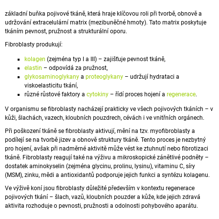
A
základní
buňka
pojivové tkáně, která hraje klíčovou roli při tvorbě, obnově a
J
udržování extracelulární matrix (mezibuněčné hmoty). Tato matrix poskytuje
tkáním pevnost, pružnost a strukturální oporu.
Í
Fibroblasty produkují:
T
kolagen
(zejména typ I a III) – zajišťuje pevnost tkáně,
?
elastin
– odpovídá za pružnost,
glykosaminoglykany
a
proteoglykany
– udržují hydrataci a
viskoelasticitu tkání,
různé růstové faktory a
cytokiny
– řídí proces hojení a
regenerace
.
V organismu se fibroblasty nacházejí prakticky ve všech pojivových tkáních – v
HLEDAT
kůži, šlachách, vazech, kloubních pouzdrech, cévách i ve vnitřních orgánech.
Při poškození tkáně se fibroblasty aktivují, mění na tzv. myofibroblasty a
podílejí se na tvorbě jizev a obnově struktury tkáně. Tento proces je nezbytný
pro hojení, avšak při nadměrné aktivitě může vést ke ztuhnutí nebo fibrotizaci
D
tkáně. Fibroblasty reagují také na výživu a mikroskopické
zánětlivé
podněty –
O
dostatek
aminokyselin
(zejména glycinu,
prolinu
, lysinu), vitaminu C, síry
P
(MSM), zinku, mědi a
antioxidantů
podporuje jejich funkci a syntézu kolagenu.
O
Ve výživě koní jsou fibroblasty důležité především v kontextu regenerace
R
pojivových tkání – šlach, vazů, kloubních pouzder a kůže, kde jejich zdravá
U
aktivita rozhoduje o pevnosti, pružnosti a odolnosti pohybového aparátu.
Č
U