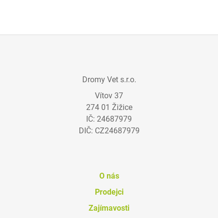
J
E
M
E
GASTROHEAL
Z
1
Á
888
Dromy Vet s.r.o.
P
Kč
Vítov 37
A
274 01 Žižice
T
IČ: 24687979
Í
DIČ: CZ24687979
O nás
Prodejci
Zajímavosti