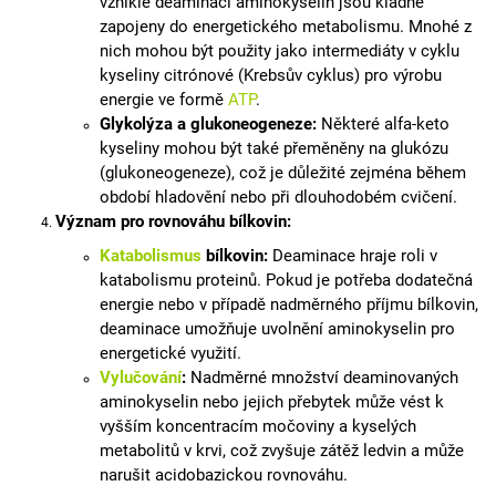
vzniklé deaminací aminokyselin jsou kladně
zapojeny do energetického metabolismu. Mnohé z
nich mohou být použity jako intermediáty v cyklu
kyseliny citrónové (Krebsův cyklus) pro výrobu
energie ve formě
ATP
.
Glykolýza a glukoneogeneze:
Některé alfa-keto
kyseliny mohou být také přeměněny na glukózu
(glukoneogeneze), což je důležité zejména během
období hladovění nebo při dlouhodobém cvičení.
Význam pro rovnováhu bílkovin:
Katabolismus
bílkovin:
Deaminace hraje roli v
katabolismu proteinů. Pokud je potřeba dodatečná
energie nebo v případě nadměrného příjmu bílkovin,
deaminace umožňuje uvolnění aminokyselin pro
energetické využití.
Vylučování
:
Nadměrné množství deaminovaných
aminokyselin nebo jejich přebytek může vést k
vyšším koncentracím močoviny a kyselých
metabolitů v krvi, což zvyšuje zátěž ledvin a může
narušit acidobazickou rovnováhu.