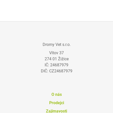
Z
Á
Dromy Vet s.r.o.
P
Vítov 37
A
274 01 Žižice
T
IČ: 24687979
Í
DIČ: CZ24687979
O nás
Prodejci
Zajímavosti