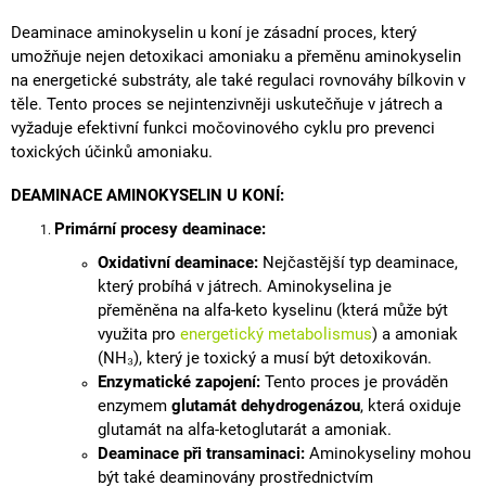
A
Deaminace
aminokyselin
u koní je zásadní proces, který
J
umožňuje nejen
detoxikaci
amoniaku a přeměnu aminokyselin
Í
na energetické substráty, ale také regulaci rovnováhy
bílkovin
v
těle. Tento proces se nejintenzivněji uskutečňuje v játrech a
T
vyžaduje efektivní funkci močovinového cyklu pro prevenci
?
toxických účinků amoniaku.
DEAMINACE AMINOKYSELIN U KONÍ:
Primární
procesy deaminace:
HLEDAT
Oxidativní deaminace:
Nejčastější typ deaminace,
který probíhá v játrech. Aminokyselina je
přeměněna na alfa-keto kyselinu (která může být
využita pro
energetický metabolismus
) a amoniak
D
(NH₃), který je toxický a musí být detoxikován.
O
P
Enzymatické zapojení:
Tento proces je prováděn
O
enzymem
glutamát dehydrogenázou
, která oxiduje
R
glutamát na alfa-ketoglutarát a amoniak.
U
Deaminace při transaminaci:
Aminokyseliny mohou
Č
být také deaminovány prostřednictvím
U