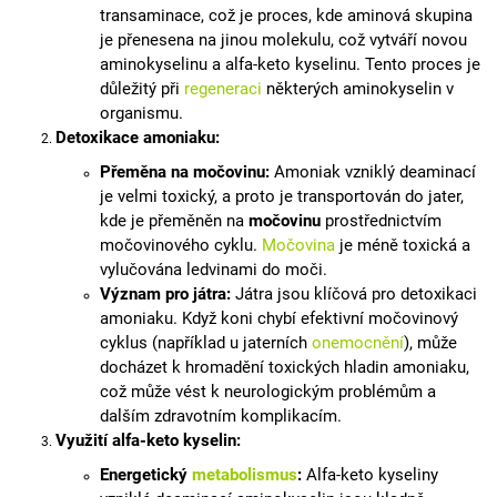
transaminace, což je proces, kde aminová skupina
J
E
je přenesena na jinou molekulu, což vytváří novou
M
aminokyselinu a alfa-keto kyselinu. Tento proces je
E
důležitý při
regeneraci
některých aminokyselin v
organismu.
DROMY
Detoxikace amoniaku:
MINVIN
Přeměna na močovinu:
Amoniak vzniklý deaminací
514
je velmi toxický, a proto je transportován do jater,
Kč
kde je přeměněn na
močovinu
prostřednictvím
močovinového cyklu.
Močovina
je méně toxická a
vylučována ledvinami do moči.
Význam pro játra:
Játra jsou klíčová pro detoxikaci
amoniaku. Když koni chybí efektivní močovinový
cyklus (například u jaterních
onemocnění
), může
docházet k hromadění toxických hladin amoniaku,
což může vést k neurologickým problémům a
dalším zdravotním komplikacím.
Využití alfa-keto kyselin:
Energetický
metabolismus
:
Alfa-keto kyseliny