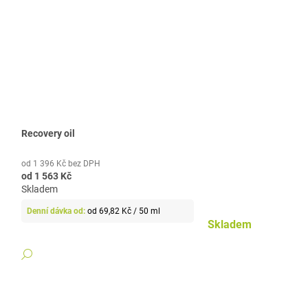
Recovery oil
od 1 396 Kč bez DPH
od
1 563 Kč
Skladem
Měrná
od 69,82 Kč / 50 ml
cena:
Skladem
DETAIL