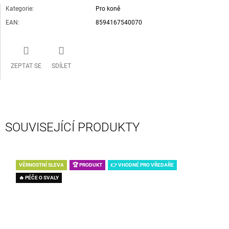
Kategorie
:
Pro koně
EAN
:
8594167540070
ZEPTAT SE
SDÍLET
SOUVISEJÍCÍ PRODUKTY
VĚRNOSTNÍ SLEVA
🏆 PRODUKT
👉 VHODNÉ PRO VŘEDAŘE
🔥 PÉČE O SVALY