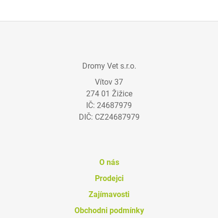
Z
Á
Dromy Vet s.r.o.
P
Vítov 37
A
274 01 Žižice
T
IČ: 24687979
Í
DIČ: CZ24687979
O nás
Prodejci
Zajímavosti
Obchodni podmínky