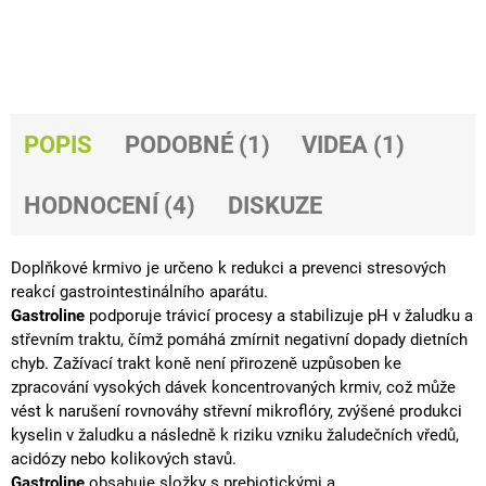
J
E
M
E
DHA
POPIS
PODOBNÉ (1)
VIDEA (1)
4
HORSES
792
HODNOCENÍ (4)
DISKUZE
Kč
Doplňkové krmivo je určeno k redukci a prevenci stresových
reakcí
gastrointestinálního
aparátu.
Gastroline
podporuje trávicí procesy a stabilizuje pH v žaludku a
střevním traktu, čímž pomáhá zmírnit negativní dopady dietních
chyb. Zažívací trakt koně není přirozeně uzpůsoben ke
zpracování vysokých dávek koncentrovaných krmiv, což může
vést k narušení rovnováhy
střevní mikroflóry
, zvýšené produkci
kyselin v žaludku a následně k riziku vzniku žaludečních
vředů
,
acidózy nebo
kolikových
stavů.
Gastroline
obsahuje složky s prebiotickými a