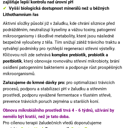
zajišťuje lepší kontrolu nad úrovní pH
✔
Vyšší
biologická dostupnost
minerálů
než u běžných
Lithothamnium řas
Aktivní složky působí již v žaludku, kde chrání sliznice před
podrážděním, neutralizují kyseliny a vážou toxiny,
patogenní
mikroorganismy i škodlivé
metabolity
, které jsou následně
bezpečně vyloučeny z těla. Tím snižují zátěž trávicího traktu a
vytvářejí podmínky pro rychlejší
regeneraci
střevní výstelky.
Klíčovou roli zde sehrává
komplex
prebiotik, probiotik a
postbiotik
, který obnovuje rovnováhu střevní mikrobioty, brání
osídlení patogenními bakteriemi a podporuje růst prospěšných
mikroorganismů.
Zařazujeme do krmné dávky pro:
pro optimalizaci trávicích
procesů, podporu a stabilizaci pH v žaludku a střevním
prostředí, podporu vyvážené
fermentace
v tlustém střevě,
prevence trávicích poruch zejména u starších koní.
Obnova mikrobiálního prostředí trvá 4 - 6 týdnů, užívání by
nemělo být kratší, než je tato doba.
Pro cílenou terapii
žaludečních vředů
doporučujeme