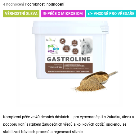
Průměrné
4 hodnocení
Podrobnosti hodnocení
A
hodnocení
VĚRNOSTNÍ SLEVA
🦠 PÉČE O MIKROBIOM
👉 VHODNÉ PRO VŘEDAŘE
J
produktu
je
Í
5,0
T
z
5
?
hvězdiček.
HLEDAT
D
O
P
O
Komplexní
péče ve 40 denních dávkách – pro vyrovnané pH v žaludku, úlevu a
R
podporu koní s rizikem žaludečních
vředů
a
kolikových
obtíží, spojenou se
U
Č
stabilizací trávicích procesů a
regenerací
sliznic
.
U