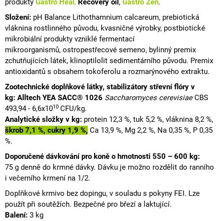
produkty
Gastro Heal
,
Recovery
oil
,
Gastro Zen
.
Složení:
pH Balance
Lithothamnium calcareum,
prebiotická
vláknina
rostlinného původu, kvasničné výrobky, postbiotické
mikrobiální produkty vzniklé fermentací
mikroorganismů,
ostropestřecové semeno, bylinný premix
zchutňujících látek, klinoptilolit sedimentárního původu. Premix
antioxidantů
s obsahem tokoferolu a rozmarýnového extraktu.
Zootechnické doplňkové látky, stabilizátory střevní flóry v
kg: Alltech YEA SACC® 1026
Saccharomyces cerevisiae
CBS
10
493,94 - 6,6x10
CFU/kg.
Analytické složky v kg:
protein 12,3 %, tuk 5,2 %, vláknina 8,2 %,
škrob 7,1 %, cukry 1,9 %,
Ca 13,9 %, Mg 2,2 %, Na 0,35 %, P 0,35
%.
Doporučené dávkování pro koně o hmotnosti 550 – 600 kg:
75 g denně do krmné dávky.
Dávku je možno rozdělit do ranního
i večerního krmení na 1/2.
Doplňkové krmivo bez dopingu, v souladu s pokyny
FEI
. Lze
použít při soutěžích. Bezpečné pro březí a laktující.
Balení:
3 kg