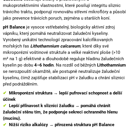
mukoprotektivními vlastnostmi, které posilují integritu
sliznic
trávicího traktu, podporují rovnováhu střevní mikroflóry a působí
jako prevence trávicích poruch, zejména u starších koní.
pH Balance
je vysoce vstřebatelný, biologicky aktivní zdroj
vápníku, který pomáhá
neutralizovat
žaludeční kyseliny
.
Vyrobený unikátní technologií zpracování kalcifikovaných
mořských řas
Lithothamnium calcareum
, které díky své
mikroporézní voštinové struktuře a velké reaktivní ploše (>10
m² na 1 g) efektivně a dlouhodobě reguluje hladinu žaludečních
kyselin po dobu
4–6 hodin
. Na rozdíl od běžných
Lithothamnium
se nerozpouští okamžitě, ale postupně neutralizuje žaludeční
kyselinu, čímž zajišťuje stabilizaci pH v žaludku a chrání sliznici
před podrážděním.
✔
Mikroporézní struktura → lepší pufrovací schopnost a delší
účinek
✔
Lepší přilnavost k sliznici žaludku → pomáhá chránit
žaludeční stěnu tím, že podporuje sekreci ochranného hlenu
(
mucinu
).
✔
Nižší riziko alkalózy → přirozená struktura pH Balance