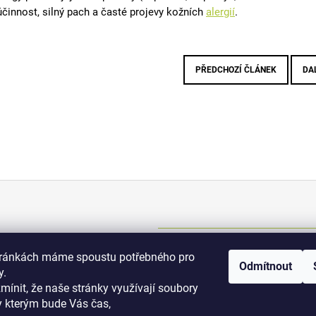
účinnost, silný pach a časté projevy kožních
alergií
.
PŘEDCHOZÍ ČLÁNEK
DA
Kontakt
tránkách máme spoustu potřebného pro
Odmítnout
y.
+420 775 070 513
osti
zmínit, že naše stránky využívají soubory
y kterým bude Vás čas,
i podmínky
dromy@dromy.cz