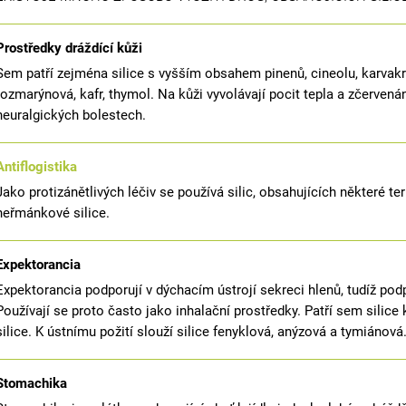
Prostředky dráždící kůži
Sem patří zejména silice s vyšším obsahem pinenů, cineolu, karvakrol
rozmarýnová, kafr, thymol. Na kůži vyvolávají pocit tepla a zčervená
neuralgických bolestech.
Antiflogistika
Jako protizánětlivých léčiv se používá silic, obsahujících některé te
heřmánkové silice.
Expektorancia
Expektorancia podporují v dýchacím ústrojí sekreci hlenů, tudíž podpo
Používají se proto často jako inhalační prostředky. Patří sem silic
silice. K ústnímu požití slouží silice fenyklová, anýzová a tymiánová
Stomachika