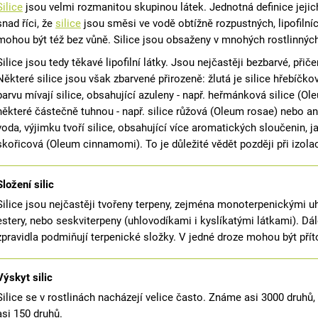
GASTROHEAL
DHA 4 HORSES
Silice
jsou velmi rozmanitou skupinou látek. Jednotná definice jejic
1 888 Kč
792 Kč
snad říci, že
silice
jsou směsi ve vodě obtížně rozpustných, lipofilníc
mohou být též bez vůně. Silice jsou obsaženy v mnohých rostlinnýc
Silice jsou tedy těkavé lipofilní látky. Jsou nejčastěji bezbarvé, 
Některé silice jsou však zbarvené přirozeně: žlutá je silice hřebíč
barvu mívají silice, obsahující azuleny - např. heřmánková silice (O
některé částečně tuhnou - např. silice růžová (Oleum rosae) nebo aný
voda, výjimku tvoří silice, obsahující více aromatických sloučenin, j
skořicová (Oleum cinnamomi). To je důležité vědět později při izolac
Složení silic
Silice jsou nejčastěji tvořeny terpeny, zejména monoterpenickými uhl
estery, nebo seskviterpeny (uhlovodíkami i kyslíkatými látkami). Dá
zpravidla podmiňují terpenické složky. V jedné droze mohou být přít
Výskyt silic
Silice se v rostlinách nacházejí velice často. Známe asi 3000 druhů,
asi 150 druhů.