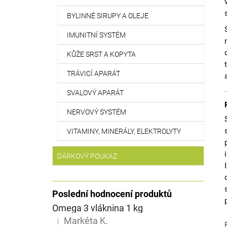
BYLINNÉ SIRUPY A OLEJE
IMUNITNÍ SYSTÉM
KŮŽE SRST A KOPYTA
TRÁVICÍ APARÁT
SVALOVÝ APARÁT
NERVOVÝ SYSTÉM
VITAMINY, MINERÁLY, ELEKTROLYTY
DÁRKOVÝ POUKAZ
Poslední hodnocení produktů
Omega 3 vláknina 1 kg
Markéta K.
|
Hodnocení produktu je 5 z 5 hvězdiček.