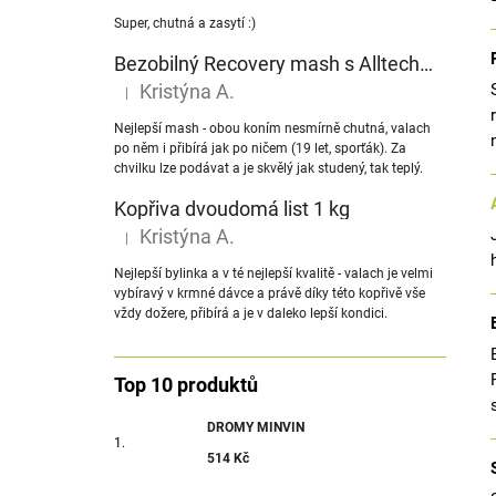
Super, chutná a zasytí :)
Bezobilný Recovery mash s Alltech® NuPro nukleotidy
Kristýna A.
|
Hodnocení produktu je 5 z 5 hvězdiček.
Nejlepší mash - obou koním nesmírně chutná, valach
po něm i přibírá jak po ničem (19 let, sporťák). Za
chvilku lze podávat a je skvělý jak studený, tak teplý.
Kopřiva dvoudomá list 1 kg
Kristýna A.
|
Hodnocení produktu je 5 z 5 hvězdiček.
Nejlepší bylinka a v té nejlepší kvalitě - valach je velmi
vybíravý v krmné dávce a právě díky této kopřivě vše
vždy dožere, přibírá a je v daleko lepší kondici.
Top 10 produktů
DROMY MINVIN
514 Kč