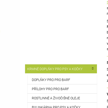
DROMY MINVIN
T
514 Kč
R
A
N
N
Í
P
A
N
E
L
Přeskočit
KRMNÉ DOPLŇKY PRO PSY A KOČKY
K
kategorie
a
t
DOPLŇKY PRO PRO BARF
e
g
PŘÍLOHY PRO PRO BARF
o
r
ROSTLINNÉ A ŽIVOČIŠNÉ OLEJE
i
e
BYLINKÁRNA PRO PSY A KOČKY