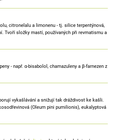
u, citronelalu a limonenu - tj. silice terpentýnová,
ní. Tvoří složky mastí, používaných při revmatismu a
rpeny - např. α-bisabolol, chamazuleny a β-farnezen z
rují vykašlávání a snižují tak dráždivost ke kašli.
e kosodřevinová (Oleum pini pumilionis), eukalyptová
.