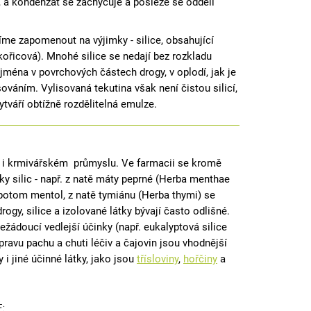
jí, a kondenzát se zachycuje a posléze se oddělí
smíme zapomenout na výjimky - silice, obsahující
kořicová). Mnohé silice se nedají bez rozkladu
jména v povrchových částech drogy, v oplodí, jak je
sováním. Vylisovaná tekutina však není čistou silicí,
vytváří obtížně rozdělitelná emulze.
m i krmivářském průmyslu. Ve farmacii se kromě
ožky silic - např. z natě máty peprné (Herba menthae
í potom mentol, z natě tymiánu (Herba thymi) se
rogy, silice a izolované látky bývají často odlišné.
ežádoucí vedlejší účinky (např. eukalyptová silice
úpravu pachu a chuti léčiv a čajovin jsou vhodnější
 i jiné účinné látky, jako jsou
třísloviny
,
hořčiny
a
: