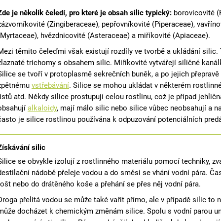
Zde je několik čeledí, pro které je obsah silic typický:
borovicovité (
zázvorníkovité (Zingiberaceae), pepřovníkovité (Piperaceae), vavříno
(Myrtaceae), hvězdnicovité (Asteraceae) a miříkovité (Apiaceae).
Mezi těmito čeleďmi však existují rozdíly ve tvorbě a ukládání silic.
žlaznaté trichomy s obsahem silic. Miříkovité vytvářejí siličné kanálk
Silice se tvoří v protoplasmě sekrečních buněk, a po jejich přepravě 
zpětnému
vstřebávání
. Silice se mohou ukládat v některém rostlinné
listů atd. Někdy silice prostupují celou rostlinu, což je případ jehli
obsahují
alkaloidy
, mají málo silic nebo silice vůbec neobsahují a 
často je silice rostlinou používána k odpuzování potenciálních predát
Získávání silic
Silice se obvykle izolují z rostlinného materiálu pomocí techniky, z
destilační nádobě přeleje vodou a do směsi se vhání vodní pára. Čas
rošt nebo do drátěného koše a přehání se přes něj vodní pára.
Droga přelitá vodou se může také vařit přímo, ale v případě silic to n
může docházet k chemickým změnám silice. Spolu s vodní parou unika