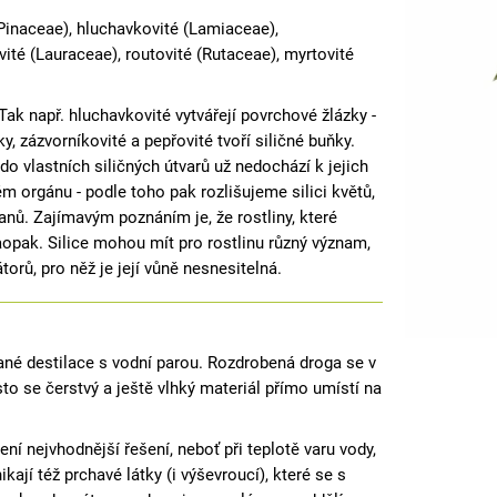
Pinaceae), hluchavkovité (Lamiaceae),
vité (Lauraceae), routovité (Rutaceae), myrtovité
 Tak např. hluchavkovité vytvářejí povrchové žlázky -
y, zázvorníkovité a pepřovité tvoří siličné buňky.
do vlastních siličných útvarů už nedochází k jejich
m orgánu - podle toho pak rozlišujeme silici květů,
čnanů. Zajímavým poznáním je, že rostliny, které
naopak. Silice mohou mít pro rostlinu různý význam,
orů, pro něž je její vůně nesnesitelná.
vané destilace s vodní parou. Rozdrobená droga se v
to se čerstvý a ještě vlhký materiál přímo umístí na
ení nejvhodnější řešení, neboť při teplotě varu vody,
jí též prchavé látky (i výševroucí), které se s