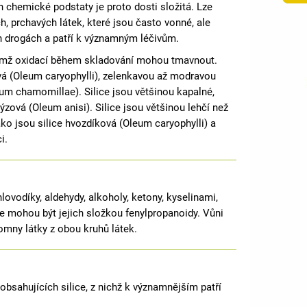
h chemické podstaty je proto dosti složitá. Lze
h, prchavých látek, které jsou často vonné, ale
h drogách a patří k významným léčivům.
přičemž oxidací během skladování mohou tmavnout.
ková (Oleum caryophylli), zelenkavou až modravou
leum chamomillae). Silice jsou většinou kapalné,
zová (Oleum anisi). Silice jsou většinou lehčí než
ako jsou silice hvozdíková (Oleum caryophylli) a
i.
ovodíky, aldehydy, alkoholy, ketony, kyselinami,
le mohou být jejich složkou fenylpropanoidy. Vůni
omny látky z obou kruhů látek.
 obsahujících silice, z nichž k významnějším patří