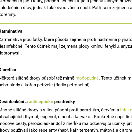
Stomachika jsou látky, podporující chuť k jídlu jednak slabým dráž
žaludečních šťáv, jednak také svou vůní a chutí. Patří sem zejména 
kořeniny.
Karminativa
Karminativa jsou látky, které působí zejména proti nadměrné plynato
desinfekčně. Tento účinek mají zejména plody kmínu, fenyklu, anýzu
dobromysli.
Diuretika
Některé siličné drogy působí též mírně
močopudně
. Tento účinek ma
nebo plody a kořen petržele (Radix petroselini).
Desinfenkční a
antiseptické
prostředky
Mnohé siličné drogy a silice působí proti parazitům, červům a
infek
obsahujících thymol, eugenol, cineol a karvakol. Konkrétně např. li
močové cesty, peroxid askaridol z merlíku má odčervující účinky, pr
drogy používají jako repelenty (např. kafr, terpentýn, mátová a citro