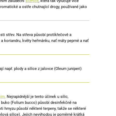
děním žaludeční
sliznice
, která tak vylučuje více
aromatické a ostře chutnající drogy, používané jako
sti střev. Na střeva působí protikřečově a
 a koriandru, květy heřmánku, nať máty peprné a nať
jí např. plody a silice z jalovce (Oleum juniperi)
cím.
Nejrapidnější je tento účinek u silic,
st buko (Folium bucco) působí desinfekčně na
oti hmyzu působí některé terpeny, takže se některé
nelová silice). Jejich nevýhodou je poměrně krátká