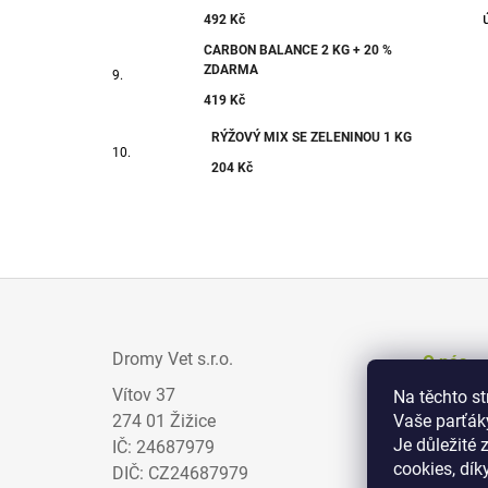
492 Kč
CARBON BALANCE 2 KG + 20 %
ZDARMA
419 Kč
RÝŽOVÝ MIX SE ZELENINOU 1 KG
204 Kč
Z
Á
Dromy Vet s.r.o.
O nás
P
Vítov 37
Na těchto s
Prodejci
A
274 01 Žižice
Vaše parťák
Zajímav
T
Je důležité 
IČ: 24687979
cookies, dík
Obchodn
Í
DIČ: CZ24687979