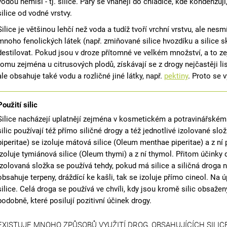
vodou nemísí - tj. silice. Páry se vhánějí do chladiče, kde kondenzu
silice od vodné vrstvy.
Silice je většinou lehčí než voda a tudíž tvoří vrchní vrstvu, ale ne
mnoho fenolických látek (např. zmiňované silice hvozdíku a silice s
destilovat. Pokud jsou v droze přítomné ve velkém množství, a to ze
tomu zejména u citrusových plodů, získávají se z drogy nejčastěji li
ale obsahuje také vodu a rozličné jiné látky, např.
pektiny
. Proto se 
Použití silic
Silice nacházejí uplatnějí zejména v kosmetickém a potravinářské
silic používají též přímo siličné drogy a též jednotlivé izolované sl
piperitae) se izoluje mátová silice (Oleum menthae piperitae) a z n
izoluje tymiánová silice (Oleum thymi) a z ní thymol. Přitom účinky d
Izolovaná složka se používá tehdy, pokud má silice a siličná droga n
obsahuje terpeny, dráždící ke kašli, tak se izoluje přímo cineol. Na 
silice. Celá droga se používá ve chvíli, kdy jsou kromě silic obsaženy
podobně, které posilují pozitivní účinek drogy.
EXISTUJE MNOHO ZPŮSOBŮ VYUŽITÍ DROG, OBSAHUJÍCÍCH SILICE