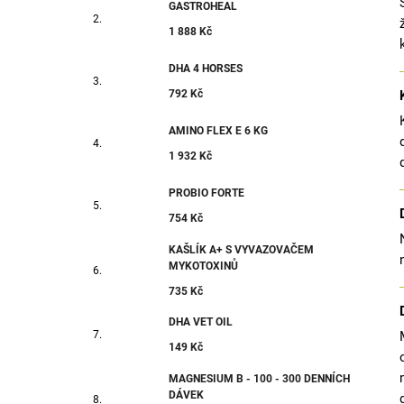
GASTROHEAL
1 888 Kč
DHA 4 HORSES
792 Kč
AMINO FLEX E 6 KG
1 932 Kč
PROBIO FORTE
754 Kč
KAŠLÍK A+ S VYVAZOVAČEM
MYKOTOXINŮ
735 Kč
DHA VET OIL
149 Kč
MAGNESIUM B - 100 - 300 DENNÍCH
DÁVEK