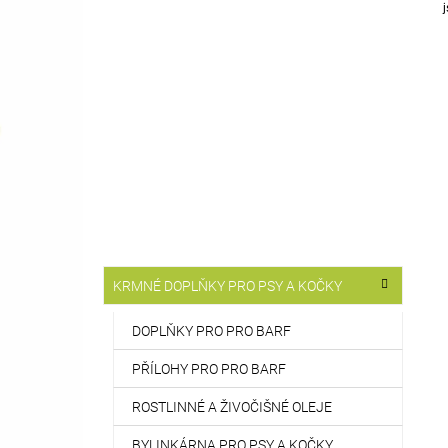
T
j
514 Kč
R
A
N
N
Í
P
A
N
E
L
K
Přeskočit
KRMNÉ DOPLŇKY PRO PSY A KOČKY
A
kategorie
T
E
DOPLŇKY PRO PRO BARF
G
O
PŘÍLOHY PRO PRO BARF
R
I
ROSTLINNÉ A ŽIVOČIŠNÉ OLEJE
E
BYLINKÁRNA PRO PSY A KOČKY