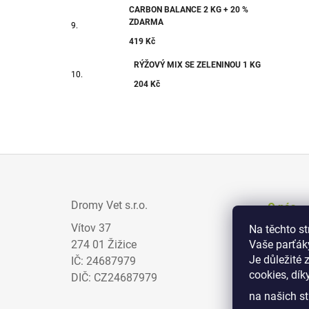
CARBON BALANCE 2 KG + 20 %
ZDARMA
419 Kč
RÝŽOVÝ MIX SE ZELENINOU 1 KG
204 Kč
Z
Á
Dromy Vet s.r.o.
O nás
P
Vítov 37
Na těchto s
Prodejci
A
274 01 Žižice
Vaše parťák
Zajímav
T
Je důležité 
IČ: 24687979
cookies, dík
Obchodn
Í
DIČ: CZ24687979
na našich st