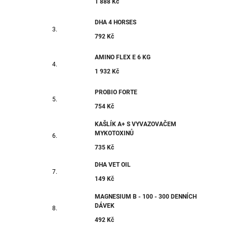
1 888 Kč
DHA 4 HORSES
792 Kč
AMINO FLEX E 6 KG
1 932 Kč
PROBIO FORTE
754 Kč
KAŠLÍK A+ S VYVAZOVAČEM
MYKOTOXINŮ
735 Kč
DHA VET OIL
149 Kč
MAGNESIUM B - 100 - 300 DENNÍCH
DÁVEK
492 Kč