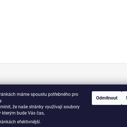
KONTAKT
tránkách máme spoustu potřebného pro
Odmítnout
+420 775 070 513
y.
osti
zmínit, že naše stránky využívají soubory
y kterým bude Vás čas,
i podmínky
dromy@dromy.cz
ránkách efektivnější.