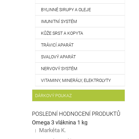
BYLINNÉ SIRUPY A OLEJE
IMUNITNÍ SYSTÉM
KŮŽE SRST A KOPYTA
TRÁVICÍ APARÁT
SVALOVÝ APARÁT
NERVOVÝ SYSTÉM
VITAMINY, MINERÁLY, ELEKTROLYTY
DÁRKOVÝ POUKAZ
POSLEDNÍ HODNOCENÍ PRODUKTŮ
Omega 3 vláknina 1 kg
Markéta K.
|
Hodnocení produktu je 5 z 5 hvězdiček.