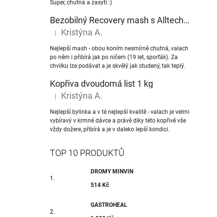
Super, chutná a zasytí :)
Bezobilný Recovery mash s Alltech® NuPro nukleotidy
Kristýna A.
|
Hodnocení produktu je 5 z 5 hvězdiček.
Nejlepší mash - obou koním nesmírně chutná, valach
po něm i přibírá jak po ničem (19 let, sporťák). Za
chvilku lze podávat a je skvělý jak studený, tak teplý.
Kopřiva dvoudomá list 1 kg
Kristýna A.
|
Hodnocení produktu je 5 z 5 hvězdiček.
Nejlepší bylinka a v té nejlepší kvalitě - valach je velmi
vybíravý v krmné dávce a právě díky této kopřivě vše
vždy dožere, přibírá a je v daleko lepší kondici.
TOP 10 PRODUKTŮ
DROMY MINVIN
514 Kč
GASTROHEAL