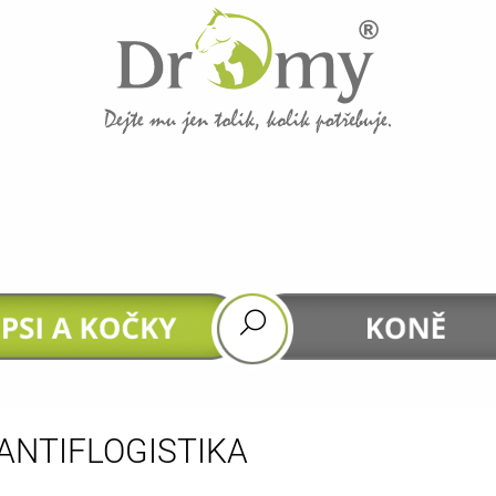
CO POTŘEBUJETE NAJÍT?
HLEDAT
DOPORUČUJEME
ANTIFLOGISTIKA
GASTROHEAL
DHA 4 HORSES