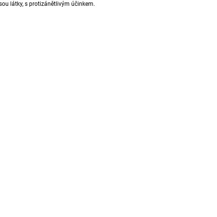
sou látky, s
protizánětlivým
účinkem.
1 888 Kč
792 Kč