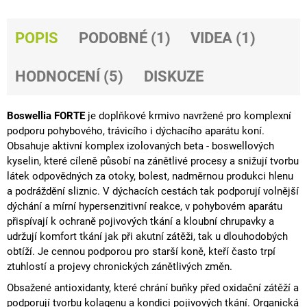
J
E
POPIS
PODOBNÉ (1)
VIDEA (1)
M
E
HODNOCENÍ (5)
DISKUZE
GASTROHEAL
1
888
Boswellia FORTE
je doplňkové krmivo navržené pro
komplexní
Kč
podporu pohybového, trávicího i dýchacího aparátu koní.
Obsahuje aktivní komplex izolovaných beta - boswellových
kyselin, které cíleně působí na
zánětlivé
procesy a snižují tvorbu
látek odpovědných za otoky, bolest, nadměrnou produkci hlenu
a podráždění
sliznic
. V dýchacích cestách tak podporují volnější
dýchání a mírní
hypersenzitivní
reakce, v pohybovém aparátu
přispívají k ochraně pojivových tkání a kloubní
chrupavky
a
udržují komfort tkání jak při akutní zátěži, tak u dlouhodobých
obtíží. Je cennou podporou pro starší koně, kteří často trpí
ztuhlostí a projevy
chronických
zánětlivých změn.
Obsažené
antioxidanty
, které chrání buňky před oxidační zátěží a
podporují tvorbu kolagenu a kondici pojivových tkání. Organická