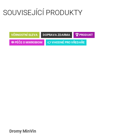
SOUVISEJÍCÍ PRODUKTY
VĚRNOSTNÍ SLEVA
DOPRAVA ZDARMA
🏆 PRODUKT
🦠 PÉČE O MIKROBIOM
👉 VHODNÉ PRO VŘEDAŘE
Dromy MinVin