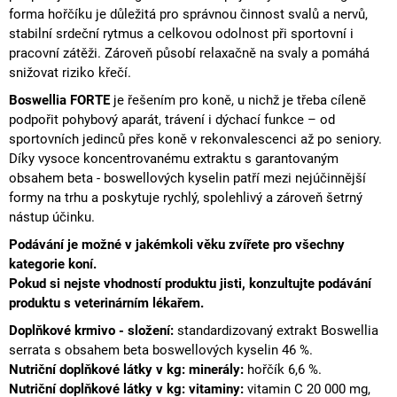
forma hořčíku je důležitá pro správnou činnost svalů a nervů,
stabilní srdeční rytmus a celkovou odolnost při sportovní i
pracovní zátěži. Zároveň působí relaxačně na svaly a pomáhá
snižovat riziko křečí.
Boswellia FORTE
je řešením pro koně, u nichž je třeba cíleně
podpořit pohybový aparát, trávení i dýchací funkce – od
sportovních jedinců přes koně v rekonvalescenci až po seniory.
Díky vysoce koncentrovanému extraktu s garantovaným
obsahem beta - boswellových kyselin patří mezi nejúčinnější
formy na trhu a poskytuje rychlý, spolehlivý a zároveň šetrný
nástup účinku.
Podávání je možné v jakémkoli věku zvířete
pro všechny
kategorie koní.
Pokud si nejste vhodností produktu jisti, konzultujte podávání
produktu s veterinárním lékařem.
Doplňkové krmivo - složení:
standardizovaný
extrakt
Boswellia
serrata s obsahem beta boswellových kyselin 46 %.
Nutriční
doplňkové látky v kg:
minerály
:
hořčík 6,6 %.
Nutriční doplňkové látky v kg:
vitaminy
:
vitamin C 20 000 mg,