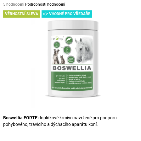
Průměrné
5 hodnocení
Podrobnosti hodnocení
A
hodnocení
VĚRNOSTNÍ SLEVA
👉 VHODNÉ PRO VŘEDAŘE
J
produktu
je
Í
5,0
T
z
5
?
hvězdiček.
HLEDAT
D
O
P
O
Boswellia FORTE
doplňkové krmivo navržené pro podporu
R
pohybového, trávicího a dýchacího aparátu koní.
U
Č
U