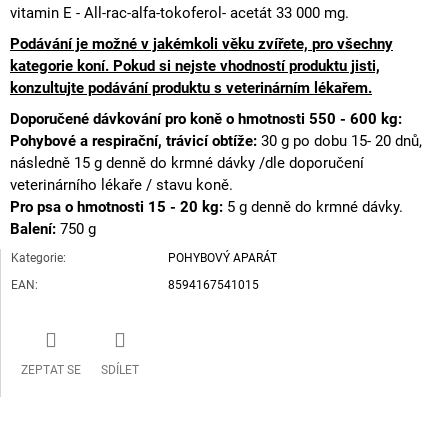
vitamin E - All-rac-
alfa-tokoferol
- acetát 33 000 mg.
Podávání je možné v jakémkoli věku zvířete,
pro všechny
kategorie koní. Pokud si nejste vhodností produktu jisti,
konzultujte podávání produktu s veterinárním lékařem.
Doporučené dávkování pro koně o hmotnosti 550 - 600 kg:
Pohybové a
respirační
, trávicí obtíže:
30 g po dobu 15- 20 dnů,
následně 15 g denně do krmné dávky /dle doporučení
veterinárního lékaře / stavu koně.
Pro psa o hmotnosti 15 - 20 kg:
5 g denně do krmné dávky.
Balení:
750 g
Kategorie
:
POHYBOVÝ APARÁT
EAN
:
8594167541015
ZEPTAT SE
SDÍLET