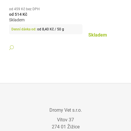
od 459 Kč bez DPH
od
514 Kč
Skladem
Měrná
od 8,40 Kč / 50 g
cena:
Skladem
DETAIL
Z
Á
Dromy Vet s.r.o.
P
Vítov 37
A
274 01 Žižice
T