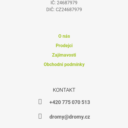
IČ: 24687979
Í
DIČ: CZ24687979
O nás
Prodejci
Zajímavosti
Obchodni podmínky
KONTAKT
+420 775 070 513
dromy@dromy.cz