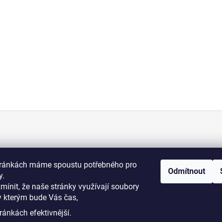
KONTAKT
tránkách máme spoustu potřebného pro
Odmítnout
+420 775 070 513
y.
osti
zmínit, že naše stránky využívají soubory
y kterým bude Vás čas,
i podmínky
dromy@dromy.cz
ránkách efektivnější.