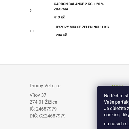
CARBON BALANCE 2 KG + 20 %
ZDARMA
419 Kč
RÝŽOVÝ MIX SE ZELENINOU 1 KG
204 Kč
Z
Á
Dromy Vet s.r.o.
O nás
P
Vítov 37
Na těchto s
Prodejci
A
274 01 Žižice
Vaše parťák
Zajímav
T
Je důležité 
IČ: 24687979
cookies, dík
Obchodn
Í
DIČ: CZ24687979
na našich st