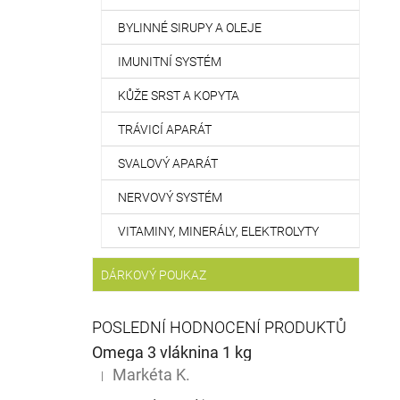
BYLINNÉ SIRUPY A OLEJE
IMUNITNÍ SYSTÉM
KŮŽE SRST A KOPYTA
TRÁVICÍ APARÁT
SVALOVÝ APARÁT
NERVOVÝ SYSTÉM
VITAMINY, MINERÁLY, ELEKTROLYTY
DÁRKOVÝ POUKAZ
POSLEDNÍ HODNOCENÍ PRODUKTŮ
Omega 3 vláknina 1 kg
Markéta K.
|
Hodnocení produktu je 5 z 5 hvězdiček.