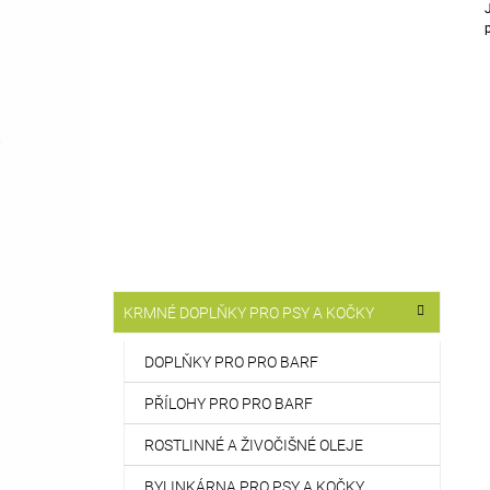
T
514 Kč
R
A
N
N
Í
P
A
N
E
L
K
Přeskočit
KRMNÉ DOPLŇKY PRO PSY A KOČKY
A
kategorie
T
E
DOPLŇKY PRO PRO BARF
G
O
PŘÍLOHY PRO PRO BARF
R
I
ROSTLINNÉ A ŽIVOČIŠNÉ OLEJE
E
BYLINKÁRNA PRO PSY A KOČKY