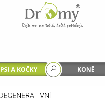
CO POTŘEBUJETE NAJÍT?
HLEDAT
DOPORUČUJEME
DEGENERATIVNÍ
GASTROHEAL
DHA 4 HORSES