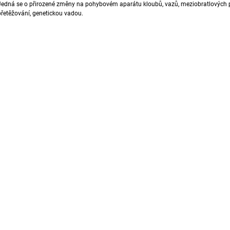
Jedná se o přirozené změny na pohybovém aparátu kloubů, vazů, meziobratlových plot
1 888 Kč
792 Kč
přetěžování, genetickou vadou.