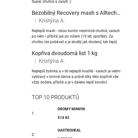
Super, chutná a zasytí :)
Bezobilný Recovery mash s Alltech® NuPro nukleotidy
Kristýna A.
|
Hodnocení produktu je 5 z 5 hvězdiček.
Nejlepší mash - obou koním nesmírně chutná, valach
po něm i přibírá jak po ničem (19 let, sporťák). Za
chvilku lze podávat a je skvělý jak studený, tak teplý.
Kopřiva dvoudomá list 1 kg
Kristýna A.
|
Hodnocení produktu je 5 z 5 hvězdiček.
Nejlepší bylinka a v té nejlepší kvalitě - valach je velmi
vybíravý v krmné dávce a právě díky této kopřivě vše
vždy dožere, přibírá a je v daleko lepší kondici.
TOP 10 PRODUKTŮ
DROMY MINVIN
514 Kč
GASTROHEAL