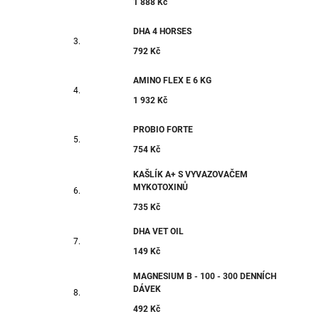
1 888 Kč
DHA 4 HORSES
792 Kč
AMINO FLEX E 6 KG
1 932 Kč
PROBIO FORTE
754 Kč
KAŠLÍK A+ S VYVAZOVAČEM
MYKOTOXINŮ
735 Kč
DHA VET OIL
149 Kč
MAGNESIUM B - 100 - 300 DENNÍCH
DÁVEK
492 Kč