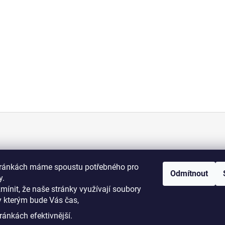
KONTAKT
tránkách máme spoustu potřebného pro
Odmítnout
+420 775 070 513
y.
osti
zmínit, že naše stránky využívají soubory
y kterým bude Vás čas,
i podmínky
dromy@dromy.cz
ránkách efektivnější.