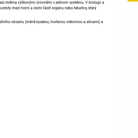
ezi dvěma výškovými úrovněmi v jednom systému. V biologii a
hustoty mezi horní a dolní částí orgánu nebo tekutiny, který
udečního obsahu (méně kyselou, tvořenou
vlákninou
a slinami) a