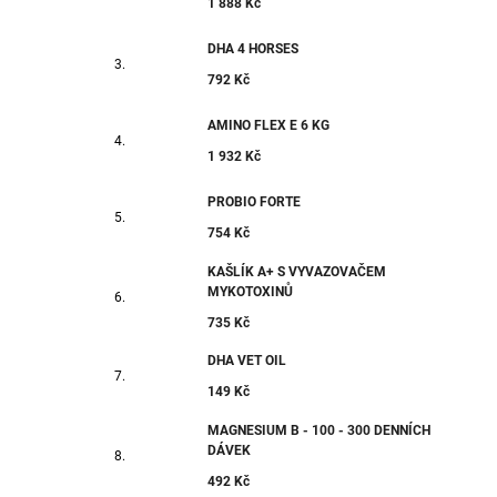
1 888 Kč
DHA 4 HORSES
792 Kč
AMINO FLEX E 6 KG
1 932 Kč
PROBIO FORTE
754 Kč
KAŠLÍK A+ S VYVAZOVAČEM
MYKOTOXINŮ
735 Kč
DHA VET OIL
149 Kč
MAGNESIUM B - 100 - 300 DENNÍCH
DÁVEK
492 Kč