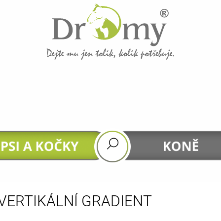
CO POTŘEBUJETE NAJÍT?
HLEDAT
DOPORUČUJEME
VERTIKÁLNÍ GRADIENT
GASTROHEAL
DHA 4 HORSES