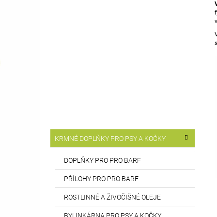
T
514 Kč
R
A
N
N
Í
P
A
N
E
L
K
Přeskočit
KRMNÉ DOPLŇKY PRO PSY A KOČKY
A
kategorie
T
E
DOPLŇKY PRO PRO BARF
G
O
PŘÍLOHY PRO PRO BARF
R
I
ROSTLINNÉ A ŽIVOČIŠNÉ OLEJE
E
BYLINKÁRNA PRO PSY A KOČKY