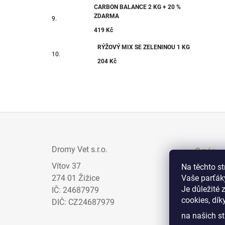
CARBON BALANCE 2 KG + 20 %
ZDARMA
419 Kč
RÝŽOVÝ MIX SE ZELENINOU 1 KG
204 Kč
Z
Á
Dromy Vet s.r.o.
O nás
P
Vítov 37
Na těchto s
Prodejci
A
274 01 Žižice
Vaše parťák
Zajímav
T
Je důležité 
IČ: 24687979
cookies, dík
Obchodn
Í
DIČ: CZ24687979
na našich st