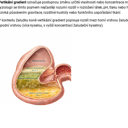
Vertikální gradient
označuje postupnou změnu určité vlastnosti nebo koncentrace m
1 888 Kč
792 Kč
fyziologii se tímto pojmem nejčastěji rozumí rozdíl v rozložení látek, pH, tlaku nebo 
vzniká působením gravitace, rozdílné hustoty nebo funkčního uspořádání tkání.
V kontextu žaludku koně vertikální gradient popisuje rozdíl mezi horní vrstvou žal
spodní vrstvou (více kyselou, s vyšší koncentrací
žaludeční kyseliny
).