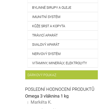
BYLINNÉ SIRUPY A OLEJE
IMUNITNÍ SYSTÉM
KŮŽE SRST A KOPYTA
TRÁVICÍ APARÁT
SVALOVÝ APARÁT
NERVOVÝ SYSTÉM
VITAMINY, MINERÁLY, ELEKTROLYTY
DÁRKOVÝ POUKAZ
POSLEDNÍ HODNOCENÍ PRODUKTŮ
Omega 3 vláknina 1 kg
Markéta K.
|
Hodnocení produktu je 5 z 5 hvězdiček.