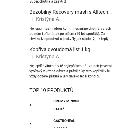
Super, chutná a zasytí :)
Bezobilný Recovery mash s Alltech® NuPro nukleotidy
Kristýna A.
|
Hodnocení produktu je 5 z 5 hvězdiček.
Nejlepší mash - obou koním nesmírně chutná, valach
po něm i přibírá jak po ničem (19 let, sporťák). Za
chvilku lze podávat a je skvělý jak studený, tak teplý.
Kopřiva dvoudomá list 1 kg
Kristýna A.
|
Hodnocení produktu je 5 z 5 hvězdiček.
Nejlepší bylinka a v té nejlepší kvalitě - valach je velmi
vybíravý v krmné dávce a právě díky této kopřivě vše
vždy dožere, přibírá a je v daleko lepší kondici.
TOP 10 PRODUKTŮ
DROMY MINVIN
514 Kč
GASTROHEAL