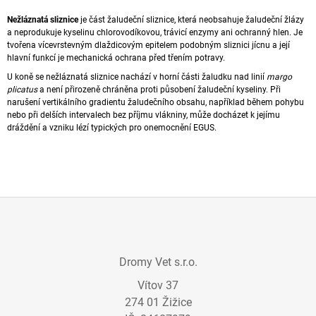
S
A
Nežláznatá
sliznice
je část žaludeční sliznice, která neobsahuje žaludeční žlázy
T
J
a neprodukuje kyselinu chlorovodíkovou, trávicí enzymy ani
ochranný hlen
. Je
tvořena vícevrstevným dlaždicovým epitelem podobným sliznici
jícnu
a její
R
Í
hlavní funkcí je mechanická ochrana před třením potravy.
A
T
U koně se nežláznatá sliznice nachází v horní části žaludku nad linií
margo
N
?
plicatus
a není přirozeně chráněna proti působení
žaludeční kyseliny
. Při
narušení vertikálního gradientu žaludečního obsahu, například během pohybu
N
nebo při delších intervalech bez příjmu
vlákniny
, může docházet k jejímu
Í
dráždění a vzniku lézí typických pro
onemocnění
EGUS
.
P
A
HLEDAT
N
E
L
D
Z
O
P
Á
O
Dromy Vet s.r.o.
P
R
Vítov 37
A
U
Č
274 01 Žižice
T
U