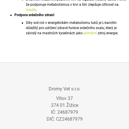
J
že podporuje metabolismus v krvi a tím zlepšuje citlivost na
E
inzulín
.
M
Podpora srdečního zdraví:
E
Díky své roli v energetickém metabolismu tuků je L-karnitin
důležitý pro udržení zdravé funkce srdečního svalu, který je
závislý na mastných kyselinách jako
primární
zdroj energie.
KAŠLÍK
A+
S
VYVAZOVAČEM
MYKOTOXINŮ
735
Kč
Z
Á
Dromy Vet s.r.o.
P
Vítov 37
A
274 01 Žižice
T
IČ: 24687979
Í
DIČ: CZ24687979