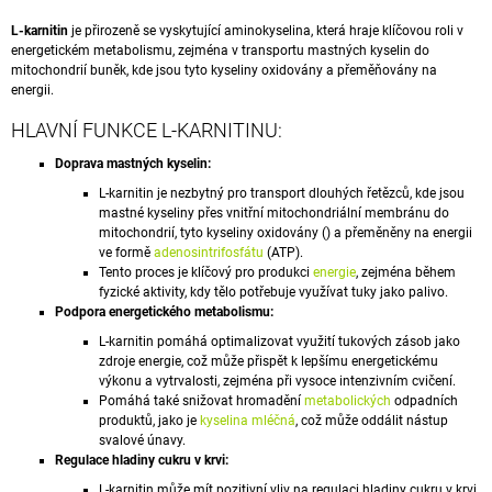
A
L-karnitin
je přirozeně se vyskytující aminokyselina, která hraje klíčovou roli v
J
energetickém metabolismu, zejména v transportu mastných kyselin do
mitochondrií buněk, kde jsou tyto kyseliny oxidovány a přeměňovány na
Í
energii.
T
HLAVNÍ FUNKCE L-KARNITINU:
?
Doprava mastných kyselin:
L-karnitin je nezbytný pro transport dlouhých řetězců, kde jsou
mastné kyseliny přes vnitřní mitochondriální membránu do
mitochondrií, tyto kyseliny oxidovány () a přeměněny na energii
ve formě
adenosintrifosfátu
(ATP).
HLEDAT
Tento proces je klíčový pro produkci
energie
, zejména během
fyzické aktivity, kdy tělo potřebuje využívat tuky jako palivo.
Podpora energetického metabolismu:
D
L-karnitin pomáhá optimalizovat využití tukových zásob jako
O
zdroje energie, což může přispět k lepšímu energetickému
výkonu a vytrvalosti, zejména při vysoce intenzivním cvičení.
P
Pomáhá také snižovat hromadění
metabolických
odpadních
O
produktů, jako je
kyselina mléčná
, což může oddálit nástup
R
svalové únavy.
U
Regulace hladiny cukru v krvi:
Č
U
L-karnitin může mít pozitivní vliv na regulaci hladiny cukru v krvi,