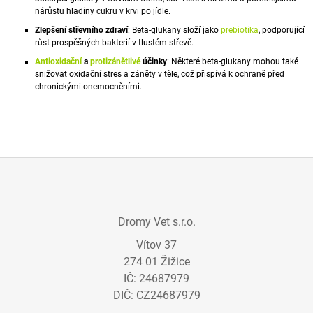
J
nárůstu hladiny cukru v krvi po jídle.
E
Zlepšení střevního zdraví
: Beta-glukany složí jako
prebiotika
, podporující
M
růst prospěšných bakterií v tlustém střevě.
E
Antioxidační
a
protizánětlivé
účinky
: Některé beta-glukany mohou také
snižovat oxidační stres a záněty v těle, což přispívá k ochraně před
GASTROHEAL
chronickými onemocněními.
1
888
Kč
Z
Á
Dromy Vet s.r.o.
P
Vítov 37
A
274 01 Žižice
T
IČ: 24687979
Í
DIČ: CZ24687979