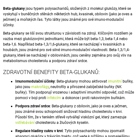
A
Beta-
glukany
jsou typem
polysacharidů
, složených z molekul glukózy, které se
J
vyskytují v buněčných stěnách některých hub,
kvasinek
, obilovin (jako je oves a
ječmen) a mořských řas. Tyto látky jsou známé pro své
imuno-modulační
Í
účinky.
T
Beta-glukany se liší svou strukturou v závislosti na zdroji. Klíčovým rozdílem je
?
vazba mezi glukózovými jednotkami, která může být beta-1,3, beta-1,4 nebo
beta-1,6. Například beta-1,3/1,6-glukany, které se nacházejí v kvasinkách a
houbách, jsou známé pro své silné imuno-modulační vlastnosti. Beta-1,3/1,4-
glukany, které se nacházejí v obilovinách, jsou ceněny zejména pro svůj vliv na
metabolismus
cholesterolu a podporu zdraví srdce.
HLEDAT
ZDRAVOTNÍ BENEFITY BETA-GLUKANŮ:
Imunomodulační účinky
: Beta-glukany mohou aktivovat
imunitní
buňky,
jako jsou
makrofágy
, neutrofily a přirozené zabíječské buňky (NK
buňky). Tím podporují vrozenou i adaptivní imunitní odpověď, což může
D
pomoci v boji proti
infekcím
a dokonce i proti rakovinným buňkám.
O
Podpora zdraví srdce
: Beta-glukany z obilovin, jako je oves a ječmen,
P
jsou známé svou schopností snižovat hladinu cholesterolu v krvi.
O
Působí tím, že v tenkém střevě vytvářejí viskózní gel, který zamezuje
R
vstřebávání
cholesterolu a žlučových kyselin.
U
Č
Regulace hladiny cukru v krvi
: Tyto polysacharidy mohou zpomalit
U
absorpci glukózy v trávicím traktu, což vede k nižšímu a pomalejšímu