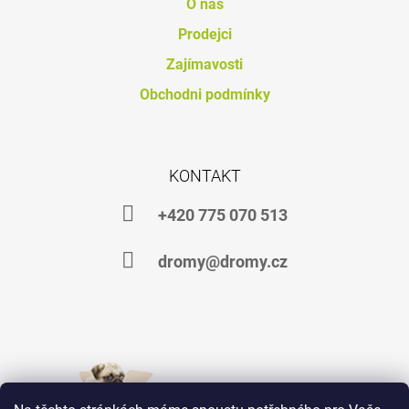
O nás
J
E
Prodejci
M
Zajímavosti
E
Obchodni podmínky
KAŠLÍK
A+
S
VYVAZOVAČEM
MYKOTOXINŮ
KONTAKT
735
Kč
+420 775 070 513
dromy@dromy.cz