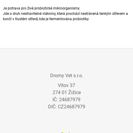
A
Je potrava pro živé
probiotické
mikroorganismy.
J
Jde o druh nestravitelné
vlákniny
, která prochází nestrávená tenkým střevem a
končí v tlustém střevě, kde je fermentována probiotiky.
Í
T
?
Z
HLEDAT
Á
Dromy Vet s.r.o.
P
Vítov 37
A
274 01 Žižice
D
T
O
IČ: 24687979
Í
P
DIČ: CZ24687979
O
R
U
Č
U