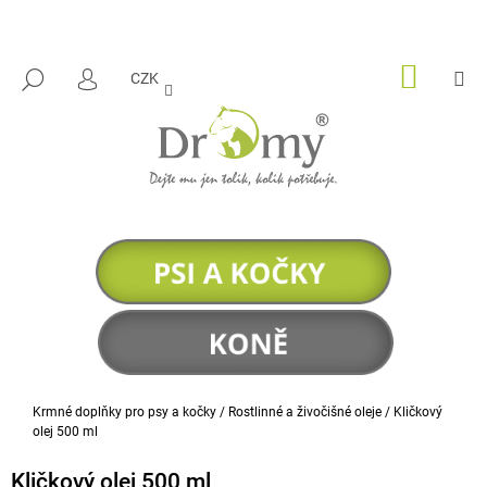
K
Přejít
na
O
ZPĚT
ZPĚT
obsah
Š
NÁKUP
M
HLEDAT
CZK
KOŠÍK
PŘIHLÁŠENÍ
Í
C
K
O
P
O
T
Ř
E
B
U
J
E
Domů
Krmné doplňky pro psy a kočky
/
Rostlinné a živočišné oleje
/
Kličkový
T
olej 500 ml
E
Kličkový olej 500 ml
N