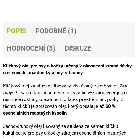
J
E
M
E
POPIS
PODOBNÉ (1)
AMINO
FLEX
E
HODNOCENÍ (3)
DISKUZE
6
KG
1
Kličkový olej pro psy a kočky určený k obohacení krmné dávky
932
o
esenciální
mastné kyseliny,
vitaminy
.
Kč
Kličkový olej za studena lisovaný, získávaný z embrya of
Zea
mays L.
Každé klíčící semeno má v sobě výživnou energii pro
růst celé rostliny, obsah těchto látek je extrémně vysoký. Z
těchto klíčků je zpracován olej, který obsahuje až
60 %
esenciálních
mastných kyselin.
Jedno-druhový olej lisovaný za studena ze semen klíčků
kukuřice, je pro psy a kočky zdrojem esenciálních mastných