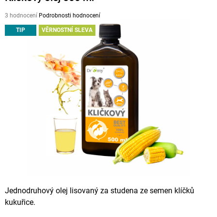
A
Průměrné
3 hodnocení
Podrobnosti hodnocení
J
hodnocení
TIP
VĚRNOSTNÍ SLEVA
produktu
Í
je
T
5,0
z
?
5
hvězdiček.
HLEDAT
D
O
P
O
R
Jednodruhový olej lisovaný za studena
ze semen klíčků
U
kukuřice.
Č
U