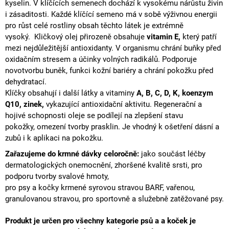
kyselin. V klíčících semenech dochází k vysokému nárůstu
živin
i zásaditosti. Každé klíčící semeno má v sobě výživnou energii
pro růst celé rostliny obsah těchto látek je extrémně
vysoký. Kličkový olej přirozeně obsahuje
vitamin E,
který patří
mezi nejdůležitější
antioxidanty
. V organismu chrání buňky před
oxidačním stresem
a účinky
volných radikálů
. Podporuje
novotvorbu buněk, funkci kožní bariéry a chrání pokožku před
dehydratací.
Klíčky obsahují i další látky a vitaminy
A, B, C, D, K, koenzym
Q10, zinek,
vykazující antioxidační aktivitu. Regenerační a
hojivé schopnosti oleje se podílejí na zlepšení stavu
pokožky, omezení tvorby prasklin. Je vhodný k ošetření dásní a
zubů i k aplikaci na pokožku.
Zařazujeme do krmné dávky celoročně:
jako součást léčby
dermatologických
onemocnění
, zhoršené kvalitě srsti, pro
podporu tvorby svalové hmoty,
pro psy a kočky krmené syrovou stravou
BARF
, vařenou,
granulovanou stravou, pro sportovně a služebně zatěžované psy.
Produkt je určen pro všechny kategorie psů a a koček je