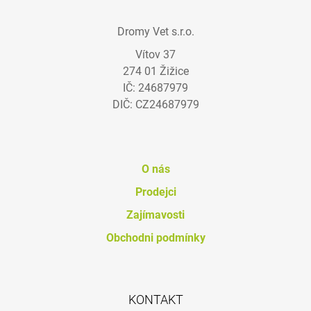
Z
Á
Dromy Vet s.r.o.
P
Vítov 37
A
274 01 Žižice
T
IČ: 24687979
Í
DIČ: CZ24687979
O nás
Prodejci
Zajímavosti
Obchodni podmínky
KONTAKT