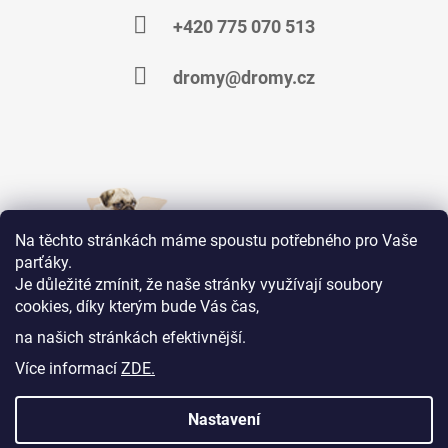
+420 775 070 513
dromy@dromy.cz
Na těchto stránkách máme spoustu potřebného pro Vaše
parťáky.
Je důležité zmínit, že naše stránky využívají soubory
cookies, díky kterým bude Vás čas,
Jsme na Facebooku
na našich stránkách efektivnější.
Více informací
ZDE.
KONTAKTY
OBCHODNÍ PODMÍNKY
MOJE OBJEDNÁVKA
Nastavení