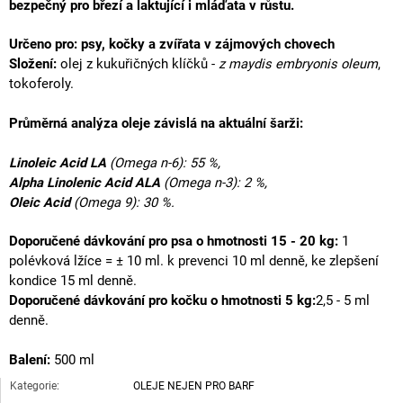
bezpečný pro březí a laktující i mláďata v růstu.
Určeno pro: psy, kočky a zvířata v zájmových chovech
Složení:
olej z kukuřičných klíčků -
z maydis embryonis oleum
,
tokoferoly
.
Průměrná analýza oleje závislá na aktuální šarži:
Linoleic Acid LA
(Omega n-6): 55 %,
Alpha Linolenic Acid ALA
(Omega n-3): 2 %,
Oleic Acid
(Omega 9): 30 %.
Doporučené dávkování pro psa o hmotnosti 15 - 20 kg:
1
polévková lžíce = ± 10 ml.
k prevenci
10 ml denně,
ke zlepšení
kondice
15 ml denně.
Doporučené dávkování pro kočku o hmotnosti 5 kg:
2,5 - 5 ml
denně.
Balení:
500 ml
Kategorie
:
OLEJE NEJEN PRO BARF