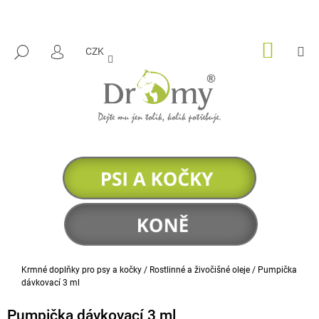
K
Přejít
na
O
ZPĚT
ZPĚT
obsah
Š
NÁKUP
M
HLEDAT
CZK
KOŠÍK
PŘIHLÁŠENÍ
Í
C
K
O
P
O
T
Ř
E
B
U
J
E
Domů
Krmné doplňky pro psy a kočky
/
Rostlinné a živočišné oleje
/
Pumpička
T
dávkovací 3 ml
E
Pumpička dávkovací 3 ml
N