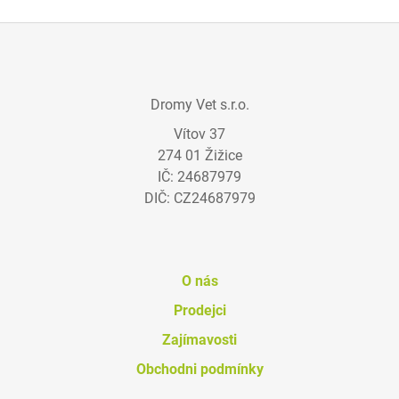
Z
Á
Dromy Vet s.r.o.
P
Vítov 37
A
274 01 Žižice
T
IČ: 24687979
Í
DIČ: CZ24687979
O nás
Prodejci
Zajímavosti
Obchodni podmínky