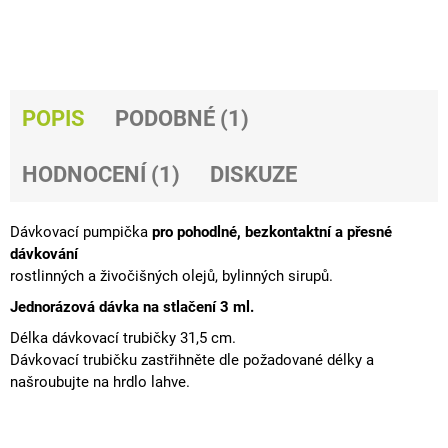
J
E
M
E
POPIS
PODOBNÉ (1)
KAŠLÍK
A+
S
VYVAZOVAČEM
HODNOCENÍ (1)
DISKUZE
MYKOTOXINŮ
735
Kč
Dávkovací pumpička
pro pohodlné, bezkontaktní a přesné
dávkování
rostlinných a živočišných olejů
,
bylinných sirupů
.
Jednorázová dávka na stlačení
3 ml.
Délka dávkovací trubičky 31,5 cm.
Dávkovací trubičku zastřihněte dle požadované délky a
našroubujte na hrdlo lahve.