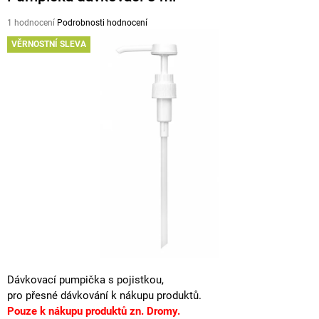
A
Průměrné
1 hodnocení
Podrobnosti hodnocení
J
hodnocení
VĚRNOSTNÍ SLEVA
produktu
Í
je
T
5,0
z
?
5
hvězdiček.
HLEDAT
D
O
P
O
R
Dávkovací pumpička s pojistkou,
U
pro přesné dávkování k nákupu produktů.
Č
Pouze k nákupu produktů zn. Dromy.
U