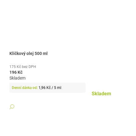
Kličkový olej 500 ml
175 Kč bez DPH
196 Kč
Skladem
Měrná
1,96 Kč / 5 ml
cena:
Skladem
DETAIL