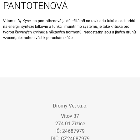
PANTOTENOVÁ
A
J
Vitamin
B
Kyselina pantothenová
je důležitá při na rozkladu tuků a sacharidů
Í
5
na energii, syntéze
bílkovin
a funkci
imunitního
systému, je také kritická pro
T
tvorbu
červených krvinek
a některých hormonů. Nedostatky jsou u jiných druhů
vzácné, ale mohou vést k poruchám kůže.
?
HLEDAT
Z
D
Á
O
Dromy Vet s.r.o.
P
P
O
Vítov 37
A
R
274 01 Žižice
T
U
IČ: 24687979
Í
Č
DIČ: CZ24687979
U