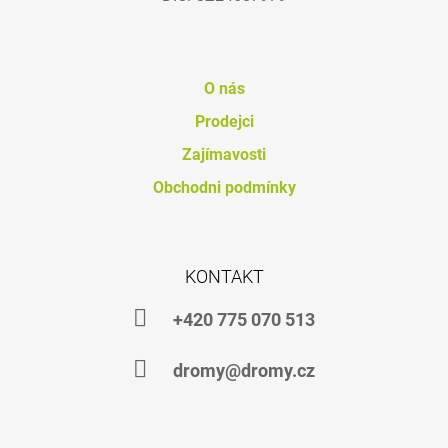
J
E
M
E
O nás
DHA
Prodejci
VET
OIL
Zajímavosti
149
Obchodni podmínky
Kč
KONTAKT
+420 775 070 513
dromy@dromy.cz