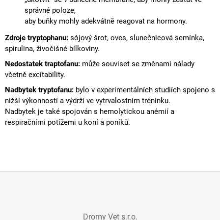
J
správné poloze,
E
aby buňky mohly adekvátně reagovat na hormony.
M
E
Zdroje tryptophanu:
sójový šrot, oves, slunečnicová semínka,
spirulina, živočišné
bílkoviny
.
CARBON
Nedostatek traptofanu:
může souviset se změnami nálady
BALANCE
včetně excitability.
2
KG
Nadbytek tryptofanu:
bylo v experimentálních studiích
spojeno s
+
20
nižší výkonností a výdrží ve vytrvalostním tréninku.
%
Nadbytek je také spojován s hemolytickou anémií a
ZDARMA
respiračními potížemi u koní a poníků.
419
Kč
Z
Á
Dromy Vet s.r.o.