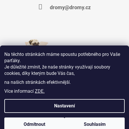
dromy@dromy.cz
Na těchto stránkách máme spoustu potřebného pro Vaše
parťáky.
Je důležité zmínit, že naše stránky využívají soubory
cookies, díky kterým bude Vás čas,
Jsme na Facebooku
na našich stránkách efektivnější.
Více informací
ZDE.
KONTAKTY
OBCHODNÍ PODMÍNKY
MOJE OBJEDNÁVKA
Nastavení
Odmítnout
Souhlasím
© 2026 Dromy Vet s.r.o. Všechna práva vyhrazena.