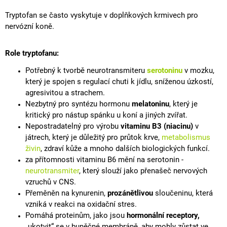
A
Tryptofan se často vyskytuje v doplňkových krmivech pro
J
nervózní koně.
Í
T
Role tryptofanu:
?
Potřebný k tvorbě neurotransmiteru
serotoninu
v mozku,
který je spojen s regulací chuti k jídlu, sníženou úzkostí,
agresivitou a strachem.
Nezbytný pro syntézu hormonu
melatoninu
, který je
kritický pro nástup spánku u koní a jiných zvířat.
HLEDAT
Nepostradatelný pro výrobu
vitaminu B3 (niacinu)
v
játrech, který je důležitý pro průtok krve,
metabolismus
živin
, zdraví kůže a mnoho dalších biologických funkcí.
D
za přítomnosti vitaminu B6 mění na serotonin -
O
neurotransmiter
, který slouží jako přenašeč nervových
P
vzruchů v CNS.
O
Přeměněn na kynurenin,
prozánětlivou
sloučeninu, která
R
vzniká v reakci na oxidační stres.
U
Pomáhá proteinům, jako jsou
hormonální receptory,
Č
U
„ukotvit“ se v buněčné membráně, aby mohly zůstat ve