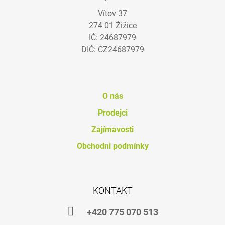
P
Vítov 37
A
274 01 Žižice
T
IČ: 24687979
Í
DIČ: CZ24687979
O nás
Prodejci
Zajímavosti
Obchodni podmínky
KONTAKT
+420 775 070 513