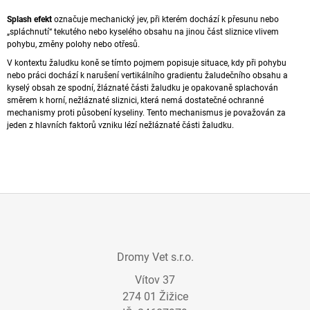
A
Splash efekt
označuje mechanický jev, při kterém dochází k přesunu nebo
J
„spláchnutí“ tekutého nebo kyselého obsahu na jinou část
sliznice
vlivem
pohybu, změny polohy nebo otřesů.
Í
V kontextu žaludku koně se tímto pojmem popisuje situace, kdy při pohybu
T
nebo práci dochází k narušení vertikálního gradientu žaludečního obsahu a
?
kyselý obsah ze spodní, žláznaté části žaludku je opakovaně splachován
směrem k horní,
nežláznaté sliznici
, která nemá dostatečné ochranné
mechanismy proti působení kyseliny. Tento mechanismus je považován za
jeden z hlavních faktorů vzniku lézí nežláznaté části žaludku.
HLEDAT
D
Z
O
P
Á
O
Dromy Vet s.r.o.
P
R
Vítov 37
A
U
Č
274 01 Žižice
T
U