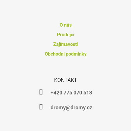
J
E
M
E
O nás
Prodejci
PROBIO
FORTE
Zajímavosti
754
Kč
Obchodni podmínky
KONTAKT
+420 775 070 513
dromy@dromy.cz