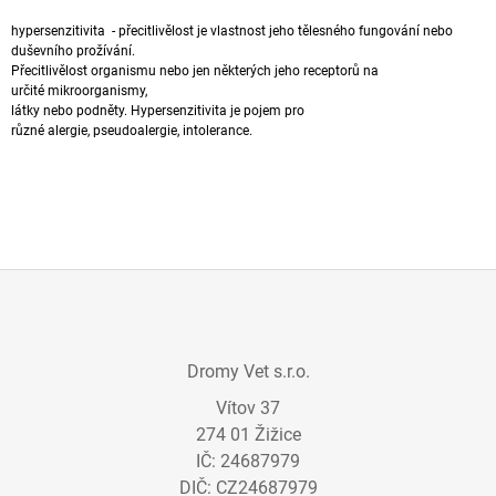
A
hypersenzitivita - přecitlivělost je vlastnost jeho tělesného fungování nebo
J
duševního prožívání.
Přecitlivělost organismu nebo jen některých jeho receptorů na
Í
určité mikroorganismy,
T
látky nebo podněty. Hypersenzitivita je pojem pro
různé alergie, pseudoalergie,
intolerance
.
?
HLEDAT
Z
D
Á
O
Dromy Vet s.r.o.
P
P
Vítov 37
O
A
R
274 01 Žižice
T
U
IČ: 24687979
Í
Č
DIČ: CZ24687979
U