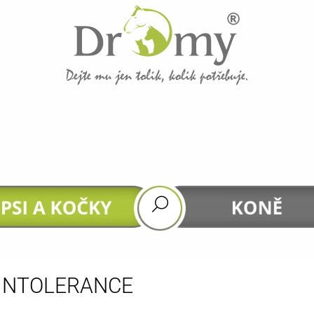
CO POTŘEBUJETE NAJÍT?
HLEDAT
DOPORUČUJEME
INTOLERANCE
GASTROHEAL
DHA 4 HORSES