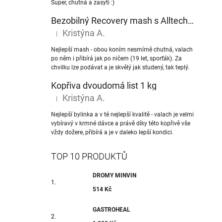
Super, chutná a zasytí :)
Bezobilný Recovery mash s Alltech® NuPro nukleotidy
Kristýna A.
|
Hodnocení produktu je 5 z 5 hvězdiček.
Nejlepší mash - obou koním nesmírně chutná, valach
po něm i přibírá jak po ničem (19 let, sporťák). Za
chvilku lze podávat a je skvělý jak studený, tak teplý.
Kopřiva dvoudomá list 1 kg
Kristýna A.
|
Hodnocení produktu je 5 z 5 hvězdiček.
Nejlepší bylinka a v té nejlepší kvalitě - valach je velmi
vybíravý v krmné dávce a právě díky této kopřivě vše
vždy dožere, přibírá a je v daleko lepší kondici.
TOP 10 PRODUKTŮ
DROMY MINVIN
514 Kč
GASTROHEAL