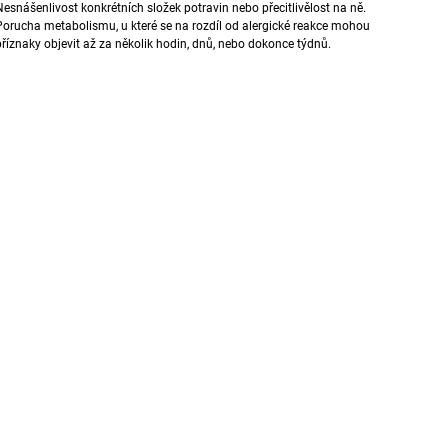
Nesnášenlivost konkrétních složek potravin nebo přecitlivělost na ně.
1 888 Kč
792 Kč
Porucha metabolismu, u které se na rozdíl od alergické reakce mohou
příznaky objevit až za několik hodin, dnů, nebo dokonce týdnů.