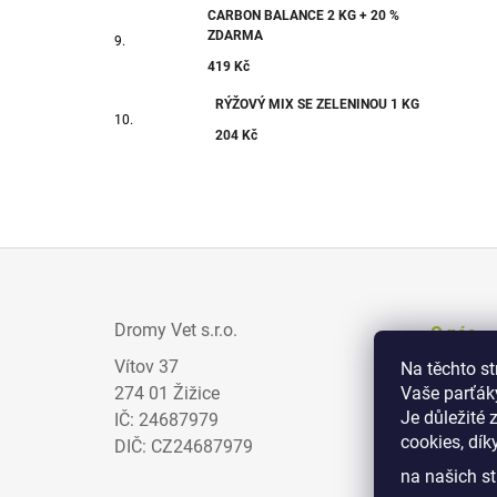
CARBON BALANCE 2 KG + 20 %
ZDARMA
419 Kč
RÝŽOVÝ MIX SE ZELENINOU 1 KG
204 Kč
Z
Á
Dromy Vet s.r.o.
O nás
P
Vítov 37
Na těchto s
Prodejci
A
274 01 Žižice
Vaše parťák
Zajímav
T
Je důležité 
IČ: 24687979
cookies, dík
Obchodn
Í
DIČ: CZ24687979
na našich st