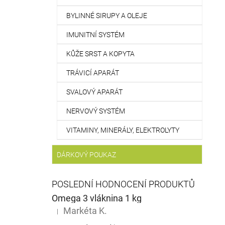
BYLINNÉ SIRUPY A OLEJE
IMUNITNÍ SYSTÉM
KŮŽE SRST A KOPYTA
TRÁVICÍ APARÁT
SVALOVÝ APARÁT
NERVOVÝ SYSTÉM
VITAMINY, MINERÁLY, ELEKTROLYTY
DÁRKOVÝ POUKAZ
POSLEDNÍ HODNOCENÍ PRODUKTŮ
Omega 3 vláknina 1 kg
Markéta K.
|
Hodnocení produktu je 5 z 5 hvězdiček.