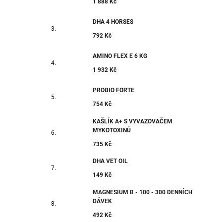
1 888 Kč
DHA 4 HORSES
792 Kč
AMINO FLEX E 6 KG
1 932 Kč
PROBIO FORTE
754 Kč
KAŠLÍK A+ S VYVAZOVAČEM
MYKOTOXINŮ
735 Kč
DHA VET OIL
149 Kč
MAGNESIUM B - 100 - 300 DENNÍCH
DÁVEK
492 Kč