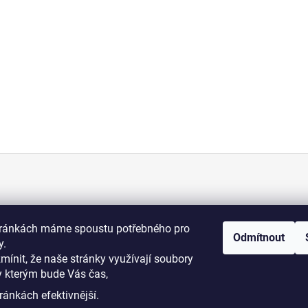
KONTAKT
tránkách máme spoustu potřebného pro
Odmítnout
+420 775 070 513
y.
osti
zmínit, že naše stránky využívají soubory
y kterým bude Vás čas,
i podmínky
dromy@dromy.cz
ránkách efektivnější.