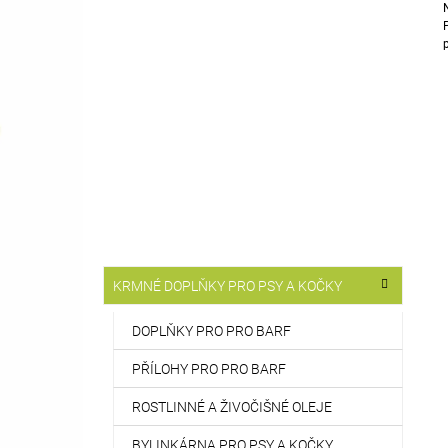
T
514 Kč
R
A
N
N
Í
P
A
N
E
L
K
Přeskočit
KRMNÉ DOPLŇKY PRO PSY A KOČKY
A
kategorie
T
E
DOPLŇKY PRO PRO BARF
G
O
PŘÍLOHY PRO PRO BARF
R
I
ROSTLINNÉ A ŽIVOČIŠNÉ OLEJE
E
BYLINKÁRNA PRO PSY A KOČKY