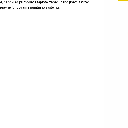
s, například při zvýšené teplotě,
zánětu
nebo jiném zatížení.
správné fungování
imunitního
systému.