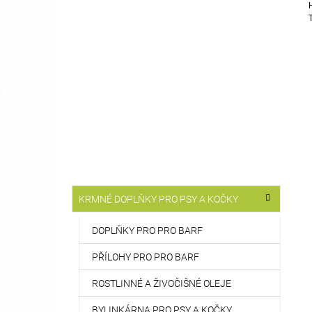
T
514 Kč
R
A
N
N
Í
P
A
N
E
L
K
Přeskočit
KRMNÉ DOPLŇKY PRO PSY A KOČKY
A
kategorie
T
E
DOPLŇKY PRO PRO BARF
G
O
PŘÍLOHY PRO PRO BARF
R
I
ROSTLINNÉ A ŽIVOČIŠNÉ OLEJE
E
BYLINKÁRNA PRO PSY A KOČKY