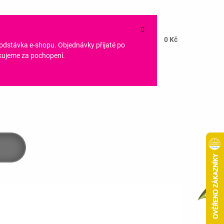
NÁKUPNÍ
HLEDAT
CZK
KOŠÍK
0 Kč
PŘIHLÁŠENÍ
 odstávka e-shopu. Objednávky přijaté po
ěkujeme za pochopení.
Následující