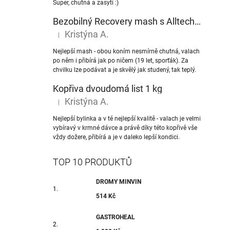
Super, chutná a zasytí :)
Bezobilný Recovery mash s Alltech® NuPro nukleotidy
Kristýna A.
|
Hodnocení produktu je 5 z 5 hvězdiček.
Nejlepší mash - obou koním nesmírně chutná, valach
po něm i přibírá jak po ničem (19 let, sporťák). Za
chvilku lze podávat a je skvělý jak studený, tak teplý.
Kopřiva dvoudomá list 1 kg
Kristýna A.
|
Hodnocení produktu je 5 z 5 hvězdiček.
Nejlepší bylinka a v té nejlepší kvalitě - valach je velmi
vybíravý v krmné dávce a právě díky této kopřivě vše
vždy dožere, přibírá a je v daleko lepší kondici.
TOP 10 PRODUKTŮ
DROMY MINVIN
514 Kč
GASTROHEAL