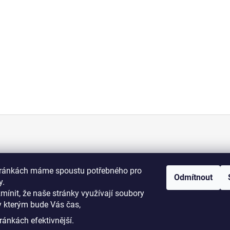
KONTAKT
tránkách máme spoustu potřebného pro
Odmítnout
+420 775 070 513
y.
osti
zmínit, že naše stránky využívají soubory
y kterým bude Vás čas,
i podmínky
dromy@dromy.cz
ránkách efektivnější.