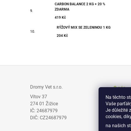
CARBON BALANCE 2 KG + 20 %
ZDARMA
419 Kč
RÝŽOVÝ MIX SE ZELENINOU 1 KG
204 Kč
Z
Á
Dromy Vet s.r.o.
O nás
P
Vítov 37
Na těchto s
Prodejci
A
274 01 Žižice
Vaše parťák
Zajímav
T
Je důležité 
IČ: 24687979
cookies, dík
Obchodn
Í
DIČ: CZ24687979
na našich st