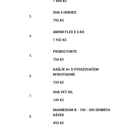
1 888 Kč
DHA 4 HORSES
792 Kč
AMINO FLEX E 6 KG
1 932 Kč
PROBIO FORTE
754 Kč
KAŠLÍK A+ S VYVAZOVAČEM
MYKOTOXINŮ
735 Kč
DHA VET OIL
149 Kč
MAGNESIUM B - 100 - 300 DENNÍCH
DÁVEK
492 Kč