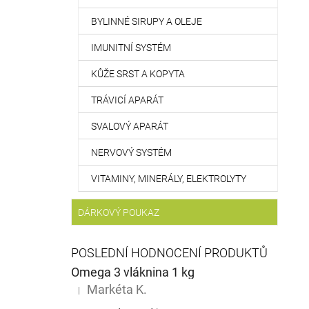
BYLINNÉ SIRUPY A OLEJE
IMUNITNÍ SYSTÉM
KŮŽE SRST A KOPYTA
TRÁVICÍ APARÁT
SVALOVÝ APARÁT
NERVOVÝ SYSTÉM
VITAMINY, MINERÁLY, ELEKTROLYTY
DÁRKOVÝ POUKAZ
POSLEDNÍ HODNOCENÍ PRODUKTŮ
Omega 3 vláknina 1 kg
Markéta K.
|
Hodnocení produktu je 5 z 5 hvězdiček.