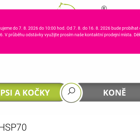
ujeme do 7. 8. 2026 do 10:00 hod. Od 7. 8. do 16. 8. 2026 bude probíhat
CO POTŘEBUJETE NAJÍT?
. V průběhu odstávky využijte prosím naše kontaktní prodejní místa. D
HLEDAT
DOPORUČUJEME
HSP70
GASTROHEAL
DHA 4 HORSES