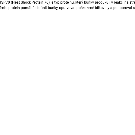
HSP70 (Heat Shock Protein 70) je typ proteinu, který buňky produkují v reakci na stre
1 888 Kč
792 Kč
Tento protein pomáhá chránit buňky, opravovat poškozené
bílkoviny
a podporovat 