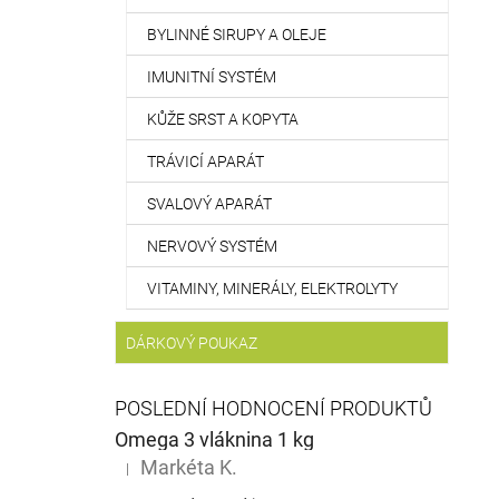
BYLINNÉ SIRUPY A OLEJE
IMUNITNÍ SYSTÉM
KŮŽE SRST A KOPYTA
TRÁVICÍ APARÁT
SVALOVÝ APARÁT
NERVOVÝ SYSTÉM
VITAMINY, MINERÁLY, ELEKTROLYTY
DÁRKOVÝ POUKAZ
POSLEDNÍ HODNOCENÍ PRODUKTŮ
Omega 3 vláknina 1 kg
Markéta K.
|
Hodnocení produktu je 5 z 5 hvězdiček.