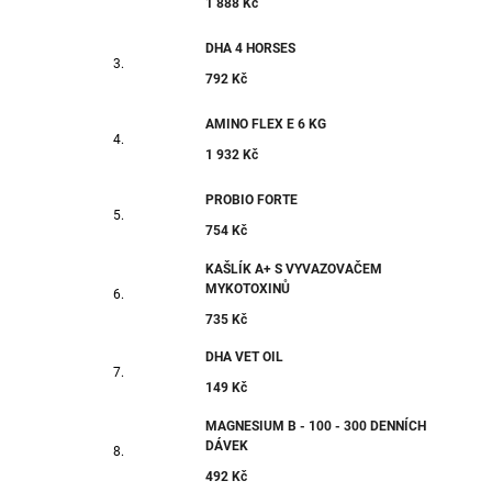
1 888 Kč
DHA 4 HORSES
792 Kč
AMINO FLEX E 6 KG
1 932 Kč
PROBIO FORTE
754 Kč
KAŠLÍK A+ S VYVAZOVAČEM
MYKOTOXINŮ
735 Kč
DHA VET OIL
149 Kč
MAGNESIUM B - 100 - 300 DENNÍCH
DÁVEK
492 Kč