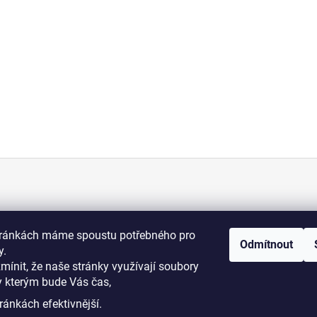
KONTAKT
tránkách máme spoustu potřebného pro
Odmítnout
+420 775 070 513
y.
osti
zmínit, že naše stránky využívají soubory
y kterým bude Vás čas,
i podmínky
dromy@dromy.cz
ránkách efektivnější.