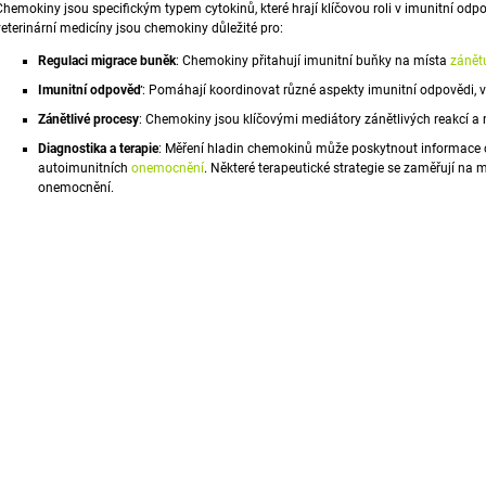
Chemokiny jsou specifickým typem cytokinů, které hrají klíčovou roli v
imunitní
odpov
1 888 Kč
792 Kč
veterinární medicíny jsou chemokiny důležité pro:
Regulaci migrace buněk
: Chemokiny přitahují imunitní buňky na místa
zánět
Imunitní odpověď
: Pomáhají koordinovat různé aspekty imunitní odpovědi, v
Zánětlivé procesy
: Chemokiny jsou klíčovými mediátory zánětlivých reakcí a
Diagnostika a terapie
: Měření hladin chemokinů může poskytnout informace o 
autoimunitních
onemocnění
. Některé terapeutické strategie se zaměřují na 
onemocnění.