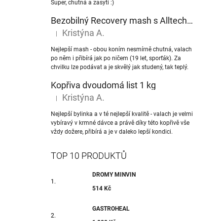
Super, chutná a zasytí :)
Bezobilný Recovery mash s Alltech® NuPro nukleotidy
Kristýna A.
|
Hodnocení produktu je 5 z 5 hvězdiček.
Nejlepší mash - obou koním nesmírně chutná, valach
po něm i přibírá jak po ničem (19 let, sporťák). Za
chvilku lze podávat a je skvělý jak studený, tak teplý.
Kopřiva dvoudomá list 1 kg
Kristýna A.
|
Hodnocení produktu je 5 z 5 hvězdiček.
Nejlepší bylinka a v té nejlepší kvalitě - valach je velmi
vybíravý v krmné dávce a právě díky této kopřivě vše
vždy dožere, přibírá a je v daleko lepší kondici.
TOP 10 PRODUKTŮ
DROMY MINVIN
514 Kč
GASTROHEAL