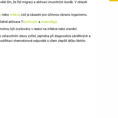
ědi tím, že řídí migraci a aktivaci imunitních buněk. V oblasti
u
nebo
infekce
, což je zásadní pro účinnou obranu organismu.
četně aktivace T-
lymfocytů
a
makrofágů
.
 mohou být zvyšovány v reakci na infekce nebo zranění.
zdravotním stavu zvířat, zejména při diagnostice zánětlivých a
modifikaci chemokinové odpovědi s cílem zlepšit léčbu těchto