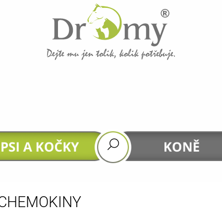
CO POTŘEBUJETE NAJÍT?
HLEDAT
DOPORUČUJEME
CHEMOKINY
GASTROHEAL
DHA 4 HORSES