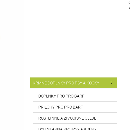
T
514 Kč
R
A
N
N
Í
P
A
N
E
L
K
Přeskočit
KRMNÉ DOPLŇKY PRO PSY A KOČKY
A
kategorie
T
E
DOPLŇKY PRO PRO BARF
G
O
PŘÍLOHY PRO PRO BARF
R
I
ROSTLINNÉ A ŽIVOČIŠNÉ OLEJE
E
BYLINKÁRNA PRO PSY A KOČKY