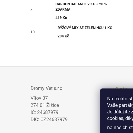
CARBON BALANCE 2 KG + 20 %
ZDARMA
419 Kč
RÝŽOVÝ MIX SE ZELENINOU 1 KG
204 Kč
Z
Á
Dromy Vet s.r.o.
O nás
P
Vítov 37
Na těchto s
Prodejci
A
274 01 Žižice
Vaše parťák
Zajímav
T
Je důležité 
IČ: 24687979
cookies, dík
Obchodn
Í
DIČ: CZ24687979
na našich st