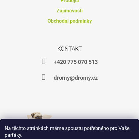
Prodejci
J
Zajímavosti
E
M
Obchodni podmínky
E
AMINO
FLEX
E
KONTAKT
6
KG
+420 775 070 513
1
932
Kč
dromy@dromy.cz
Na těchto stránkách máme spoustu potřebného pro Vaše
parťáky.