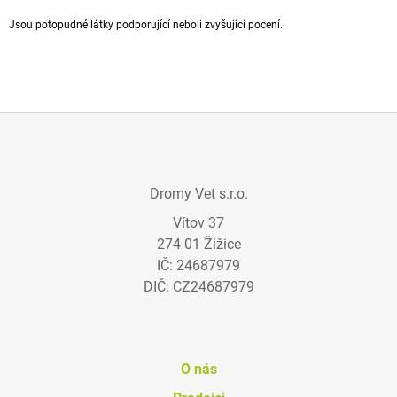
A
Jsou potopudné látky podporující neboli zvyšující pocení.
J
Í
T
?
Z
Á
Dromy Vet s.r.o.
P
HLEDAT
Vítov 37
A
274 01 Žižice
T
IČ: 24687979
Í
D
DIČ: CZ24687979
O
P
O
R
U
O nás
Č
U