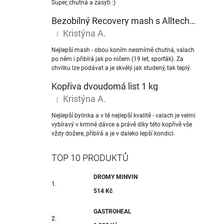
Super, chutná a zasytí :)
Bezobilný Recovery mash s Alltech® NuPro nukleotidy
Kristýna A.
|
Hodnocení produktu je 5 z 5 hvězdiček.
Nejlepší mash - obou koním nesmírně chutná, valach
po něm i přibírá jak po ničem (19 let, sporťák). Za
chvilku lze podávat a je skvělý jak studený, tak teplý.
Kopřiva dvoudomá list 1 kg
Kristýna A.
|
Hodnocení produktu je 5 z 5 hvězdiček.
Nejlepší bylinka a v té nejlepší kvalitě - valach je velmi
vybíravý v krmné dávce a právě díky této kopřivě vše
vždy dožere, přibírá a je v daleko lepší kondici.
TOP 10 PRODUKTŮ
DROMY MINVIN
514 Kč
GASTROHEAL