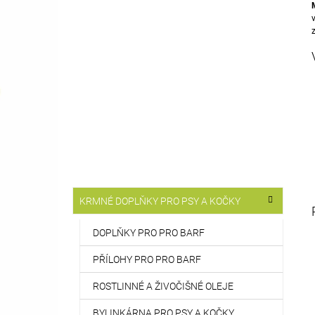
T
514 Kč
R
A
N
N
Í
P
A
N
E
L
K
Přeskočit
KRMNÉ DOPLŇKY PRO PSY A KOČKY
A
kategorie
T
E
DOPLŇKY PRO PRO BARF
G
O
PŘÍLOHY PRO PRO BARF
R
I
ROSTLINNÉ A ŽIVOČIŠNÉ OLEJE
E
BYLINKÁRNA PRO PSY A KOČKY