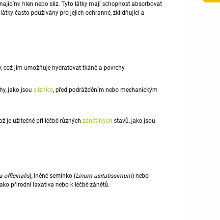
ínajícími hlen nebo
sliz
. Tyto látky mají schopnost
absorbovat
átky často používány pro jejich ochranné, zklidňující a
y, což jim umožňuje hydratovat tkáně a povrchy.
hy, jako jsou
sliznice
, před podrážděním nebo mechanickým
ož je užitečné při léčbě různých
zánětlivých
stavů, jako jsou
 officinalis
), lněné semínko (
Linum usitatissimum
) nebo
jako přírodní laxativa nebo k léčbě zánětů.