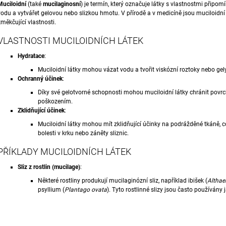
Muciloidní
(také
mucilaginosní
) je termín, který označuje látky s vlastnostmi připom
1 888 Kč
792 Kč
vodu a vytvářet gelovou nebo slizkou hmotu. V přírodě a v medicíně jsou muciloidní l
změkčující vlastnosti.
VLASTNOSTI MUCILOIDNÍCH LÁTEK
Hydratace
:
Muciloidní látky mohou vázat vodu a tvořit viskózní roztoky nebo gel
Ochranný účinek
:
Díky své gelotvorné schopnosti mohou muciloidní látky chránit povrc
poškozením.
Zklidňující účinek
:
Muciloidní látky mohou mít zklidňující účinky na podrážděné tkáně, c
bolesti v krku nebo záněty sliznic.
PŘÍKLADY MUCILOIDNÍCH LÁTEK
Sliz z rostlin (mucilage)
:
Některé rostliny produkují mucilaginózní sliz, například ibišek (
Althaea
psyllium (
Plantago ovata
). Tyto rostlinné slizy jsou často používány 