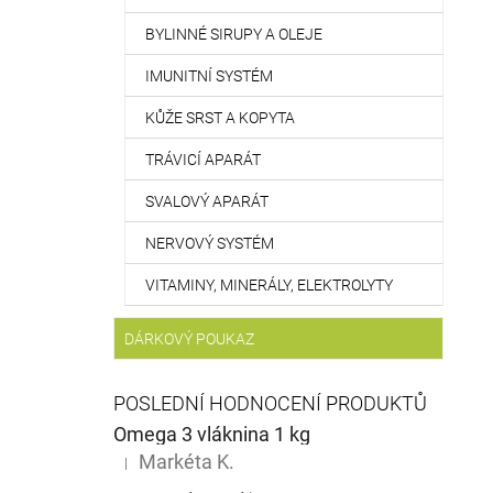
BYLINNÉ SIRUPY A OLEJE
IMUNITNÍ SYSTÉM
KŮŽE SRST A KOPYTA
TRÁVICÍ APARÁT
SVALOVÝ APARÁT
NERVOVÝ SYSTÉM
VITAMINY, MINERÁLY, ELEKTROLYTY
DÁRKOVÝ POUKAZ
POSLEDNÍ HODNOCENÍ PRODUKTŮ
Omega 3 vláknina 1 kg
Markéta K.
|
Hodnocení produktu je 5 z 5 hvězdiček.