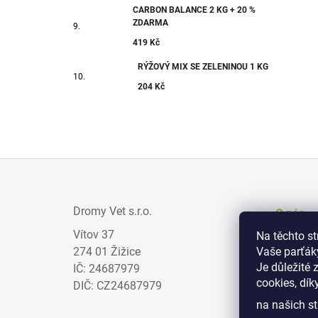
CARBON BALANCE 2 KG + 20 %
ZDARMA
419 Kč
RÝŽOVÝ MIX SE ZELENINOU 1 KG
204 Kč
Z
Á
Dromy Vet s.r.o.
O nás
P
Vítov 37
Na těchto s
Prodejci
A
274 01 Žižice
Vaše parťák
Zajímav
T
Je důležité 
IČ: 24687979
cookies, dík
Obchodn
Í
DIČ: CZ24687979
na našich st