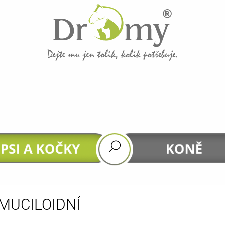
CO POTŘEBUJETE NAJÍT?
HLEDAT
DOPORUČUJEME
MUCILOIDNÍ
GASTROHEAL
DHA 4 HORSES