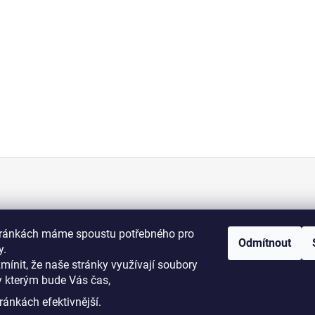
KONTAKT
tránkách máme spoustu potřebného pro
Odmítnout
+420 775 070 513
y.
osti
zmínit, že naše stránky využívají soubory
y kterým bude Vás čas,
i podmínky
dromy@dromy.cz
ránkách efektivnější.