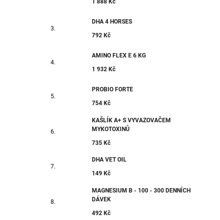
1 888 Kč
DHA 4 HORSES
792 Kč
AMINO FLEX E 6 KG
1 932 Kč
PROBIO FORTE
754 Kč
KAŠLÍK A+ S VYVAZOVAČEM
MYKOTOXINŮ
735 Kč
DHA VET OIL
149 Kč
MAGNESIUM B - 100 - 300 DENNÍCH
DÁVEK
492 Kč