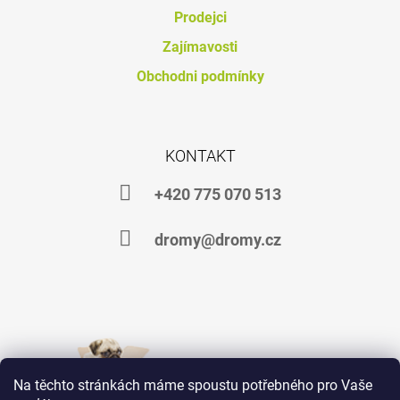
J
Prodejci
E
Zajímavosti
M
E
Obchodni podmínky
DHA
VET
OIL
KONTAKT
149
Kč
+420 775 070 513
dromy@dromy.cz
Na těchto stránkách máme spoustu potřebného pro Vaše