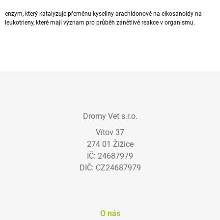
A
enzym, který katalyzuje přeměnu kyseliny arachidonové na eikosanoidy na
J
leukotrieny, které mají význam pro průběh
zánětlivé
reakce v organismu.
Í
T
?
Z
Á
HLEDAT
Dromy Vet s.r.o.
P
Vítov 37
A
274 01 Žižice
T
D
IČ: 24687979
Í
O
DIČ: CZ24687979
P
O
R
U
Č
O nás
U