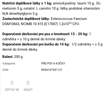
Nutriční
doplňkové látky v 1 kg:
aminokyseliny: taurin 15 g, DL-
metionin 5 g, ostatní: L carnitin 10 g.
látky podobné vitaminům:
N,N dimethylglycin 5 g.
Zootechnické doplňkové látky
: Enterococcus Faecium
10
DSM10663, NCIMB 10 415 (E17007) 1,2x10
CFU.
Doporučené dávkování pro psa o hmotnosti 15 - 20 kg:
1
odměrka = ± 10 g denně do krmné dávky.
Doporučené dávkování pro kočku do 10 kg:
1/2 odměrky = ± 5 g
denně do krmné dávky.
Balení:
250 g
Kategorie
:
PRO PSY A KOČKY
EAN
:
8594167541121
ZEPTAT SE
SDÍLET