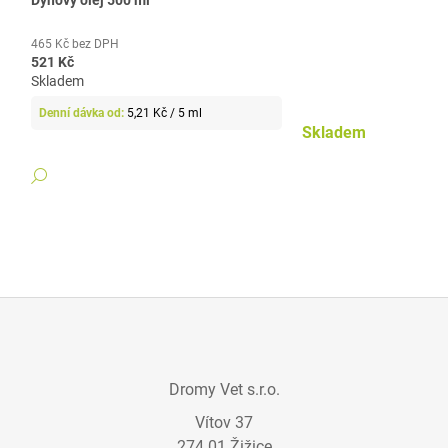
465 Kč bez DPH
521 Kč
Skladem
Měrná
5,21 Kč / 5 ml
cena:
Skladem
DETAIL
Z
Á
Dromy Vet s.r.o.
P
Vítov 37
A
274 01 Žižice