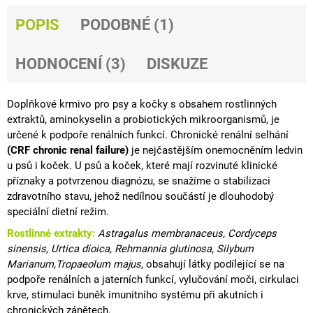
J
POPIS
PODOBNÉ (1)
E
M
E
HODNOCENÍ (3)
DISKUZE
PROBIO
FORTE
Doplňkové krmivo pro psy a kočky s obsahem rostlinných
754
extraktů
,
aminokyselin
a
probiotických
mikroorganismů, je
Kč
určené k podpoře renálních funkcí.
Chronické
renální selhání
(CRF chronic renal failure)
je nejčastějším
onemocněním
ledvin
u psů i koček.
U psů a koček, které mají rozvinuté klinické
příznaky a potvrzenou diagnózu,
se snažíme o stabilizaci
zdravotního stavu, jehož nedílnou součástí je dlouhodobý
speciální dietní režim.
Rostlinné extrakty:
Astragalus membranaceus, Cordyceps
sinensis, Urtica dioica, Rehmannia glutinosa,
Silybum
Marianum,Tropaeolum majus
, obsahují látky podílející se na
podpoře renálních a jaterních funkcí,
vylučování
moči, cirkulaci
krve, stimulaci buněk
imunitního
systému při akutních i
chronických zánětech.