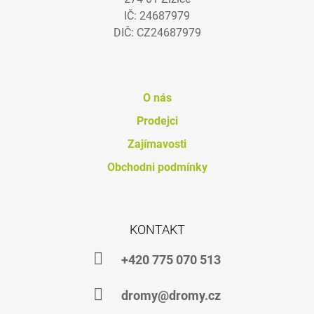
T
IČ: 24687979
Í
DIČ: CZ24687979
O nás
Prodejci
Zajímavosti
Obchodni podmínky
KONTAKT
+420 775 070 513
dromy@dromy.cz