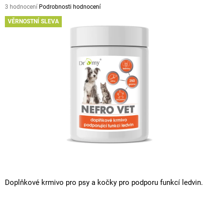
Průměrné
3 hodnocení
Podrobnosti hodnocení
A
hodnocení
VĚRNOSTNÍ SLEVA
J
produktu
je
Í
5,0
T
z
5
?
hvězdiček.
HLEDAT
D
O
P
O
Doplňkové krmivo pro psy a kočky pro podporu funkcí ledvin.
R
U
Č
U