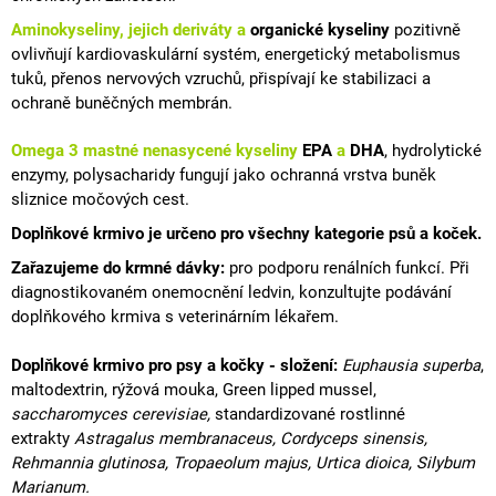
Aminokyseliny, jejich deriváty a
organické kyseliny
pozitivně
ovlivňují
kardiovaskulární
systém,
energetický metabolismus
tuků, přenos nervových vzruchů, přispívají ke stabilizaci a
ochraně
buněčných membrán
.
Omega 3 mastné nenasycené kyseliny
EPA
a
DHA
, hydrolytické
enzymy,
polysacharidy
fungují jako ochranná vrstva buněk
sliznice
močových cest.
Doplňkové krmivo je určeno pro všechny kategorie psů a koček.
Zařazujeme do krmné dávky:
pro podporu renálních funkcí.
Při
diagnostikovaném
onemocnění ledvin
, konzultujte podávání
doplňkového krmiva s veterinárním lékařem.
Doplňkové krmivo pro psy a kočky - složení:
Euphausia superba
,
maltodextrin, rýžová mouka, Green lipped mussel,
saccharomyces cerevisiae,
standardizované rostlinné
extrakty
Astragalus membranaceus, Cordyceps sinensis,
Rehmannia glutinosa, Tropaeolum majus,
Urtica dioica, Silybum
Marianum.