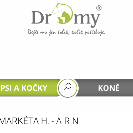
CO POTŘEBUJETE NAJÍT?
HLEDAT
DOPORUČUJEME
MARKÉTA H. - AIRIN
GASTROHEAL
DHA 4 HORSES