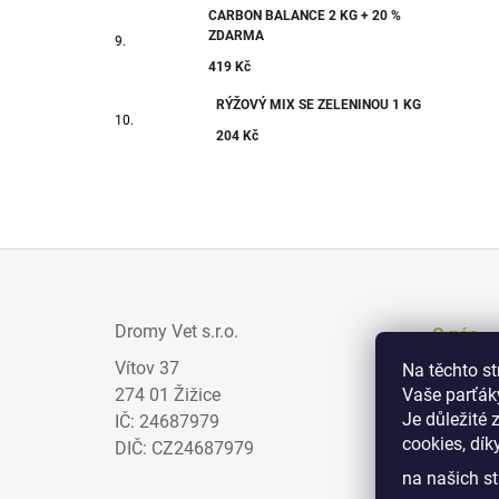
CARBON BALANCE 2 KG + 20 %
ZDARMA
419 Kč
RÝŽOVÝ MIX SE ZELENINOU 1 KG
204 Kč
Z
Á
Dromy Vet s.r.o.
O nás
P
Vítov 37
Na těchto s
Prodejci
A
274 01 Žižice
Vaše parťák
Zajímav
T
Je důležité 
IČ: 24687979
cookies, dík
Obchodn
Í
DIČ: CZ24687979
na našich st