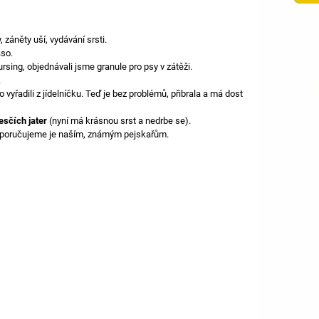
 záněty uší, vydávání srsti.
aso.
ursing, objednávali jsme granule pro psy v zátěži.
.
 vyřadili z jídelníčku. Teď je bez problémů, přibrala a má dost
esčích jater
(nyní má krásnou srst a nedrbe se).
oporučujeme je naším, známým pejskařům.