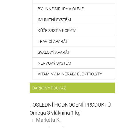
BYLINNÉ SIRUPY A OLEJE
IMUNITNÍ SYSTÉM
KŮŽE SRST A KOPYTA
TRÁVICÍ APARÁT
SVALOVÝ APARÁT
NERVOVÝ SYSTÉM
VITAMINY, MINERÁLY, ELEKTROLYTY
DÁRKOVÝ POUKAZ
POSLEDNÍ HODNOCENÍ PRODUKTŮ
Omega 3 vláknina 1 kg
Markéta K.
|
Hodnocení produktu je 5 z 5 hvězdiček.