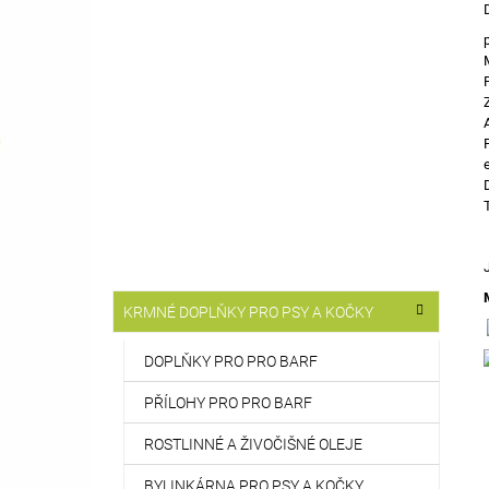
T
514 Kč
R
A
N
N
Í
P
A
N
E
L
K
Přeskočit
KRMNÉ DOPLŇKY PRO PSY A KOČKY
A
kategorie
T
E
DOPLŇKY PRO PRO BARF
G
O
PŘÍLOHY PRO PRO BARF
R
I
ROSTLINNÉ A ŽIVOČIŠNÉ OLEJE
E
BYLINKÁRNA PRO PSY A KOČKY