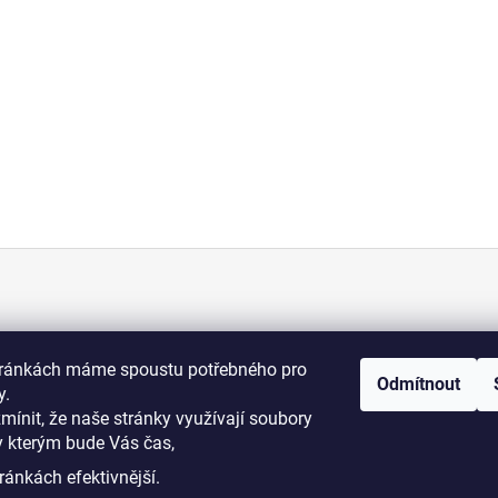
KONTAKT
tránkách máme spoustu potřebného pro
Odmítnout
+420 775 070 513
y.
osti
zmínit, že naše stránky využívají soubory
y kterým bude Vás čas,
i podmínky
dromy@dromy.cz
ránkách efektivnější.