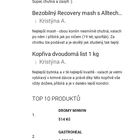
Super, chutná a zasytí :)
Bezobilný Recovery mash s Alltech® NuPro nukleotidy
Kristýna A.
|
Hodnocení produktu je 5 z 5 hvězdiček.
Nejlepší mash - obou koním nesmírně chutná, valach
po něm i přibírá jak po ničem (19 let, sporťák). Za
chvilku lze podávat a je skvělý jak studený, tak teplý.
Kopřiva dvoudomá list 1 kg
Kristýna A.
|
Hodnocení produktu je 5 z 5 hvězdiček.
Nejlepší bylinka a v té nejlepší kvalitě - valach je velmi
vybíravý v krmné dávce a právě díky této kopřivě vše
vždy dožere, přibírá a je v daleko lepší kondici.
TOP 10 PRODUKTŮ
DROMY MINVIN
514 Kč
GASTROHEAL