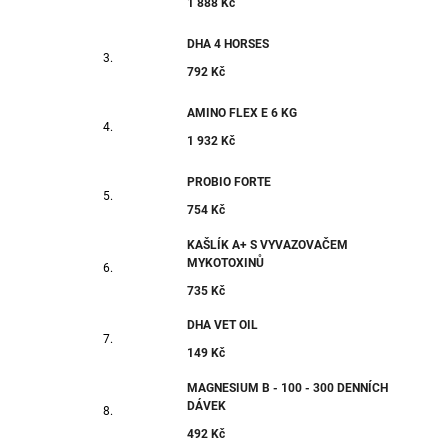
1 888 Kč
DHA 4 HORSES
792 Kč
AMINO FLEX E 6 KG
1 932 Kč
PROBIO FORTE
754 Kč
KAŠLÍK A+ S VYVAZOVAČEM
MYKOTOXINŮ
735 Kč
DHA VET OIL
149 Kč
MAGNESIUM B - 100 - 300 DENNÍCH
DÁVEK
492 Kč