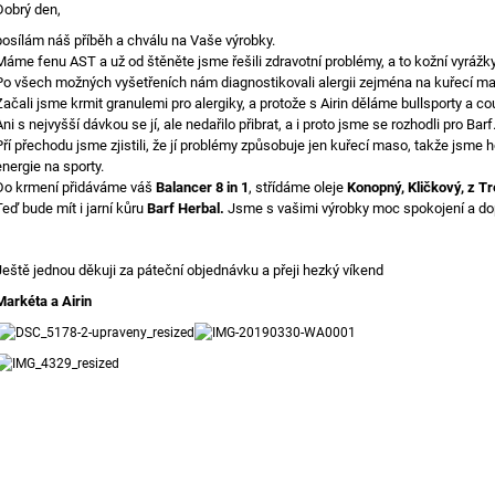
Dobrý den,
1 888 Kč
792 Kč
posílám náš příběh a chválu na Vaše výrobky.
Máme fenu AST a už od štěněte jsme řešili zdravotní problémy, a to kožní vyrážky,
Po všech možných vyšetřeních nám diagnostikovali alergii zejména na kuřecí m
Začali jsme krmit granulemi pro alergiky, a protože s Airin děláme bullsporty a co
Ani s nejvyšší dávkou se jí, ale nedařilo přibrat, a i proto jsme se rozhodli pro
Barf
Pří přechodu jsme zjistili, že jí problémy způsobuje jen kuřecí maso, takže jsme ho
energie
na sporty.
Do krmení přidáváme váš
Balancer 8 in 1
, střídáme oleje
Konopný
,
Kličkový
,
z Tr
Teď bude mít i jarní kůru
Barf Herbal
.
Jsme s vašimi výrobky moc spokojení a d
Ještě jednou děkuji za páteční objednávku a přeji hezký víkend
Markéta a Airin