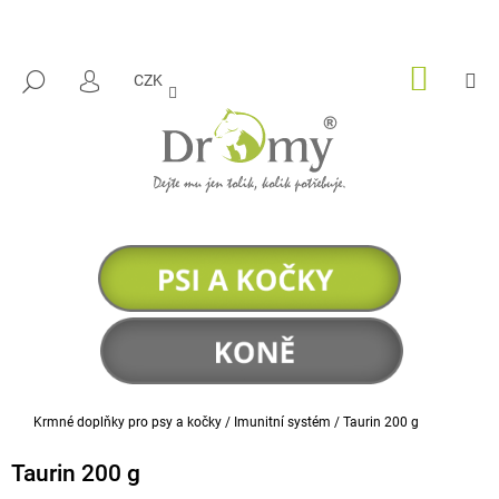
K
Přejít
na
O
ZPĚT
ZPĚT
obsah
Š
NÁKUP
M
HLEDAT
CZK
KOŠÍK
PŘIHLÁŠENÍ
Í
C
K
O
P
O
T
Ř
E
B
U
J
E
Domů
Krmné doplňky pro psy a kočky
/
Imunitní systém
/
Taurin 200 g
T
E
Taurin 200 g
N