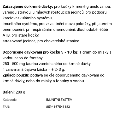
Zařazujeme do krmné dávky:
pro kočky krmené granulovanou,
vařenou stravou,
u mladých rostoucích jedinců, pro podporu
kardiovaskulárního systému,
imunitního systému, pro zkvalitnění stavu pokožky, při jaterním
onemocnění,
při respiračním onemocnění, dlouhodobé léčbě
ATB
, pro staré kočky,
stresované jedince, pro chovatelské stanice.
Doporučené dávkování pro kočku 5 - 10 kg:
1 gram do misky s
vodou nebo do fontány.
250 - 500 mg taurinu zamíchaného do krmné dávky.
1 zarovnaná čajová lžička = ± 2- 3 g.
Způsob použití:
podává se dle doporučeného dávkování do
krmné dávky,
nebo do misky a fontány s vodou.
Balení:
200 g
Kategorie
:
IMUNITNÍ SYSTÉM
EAN
:
8594167541183