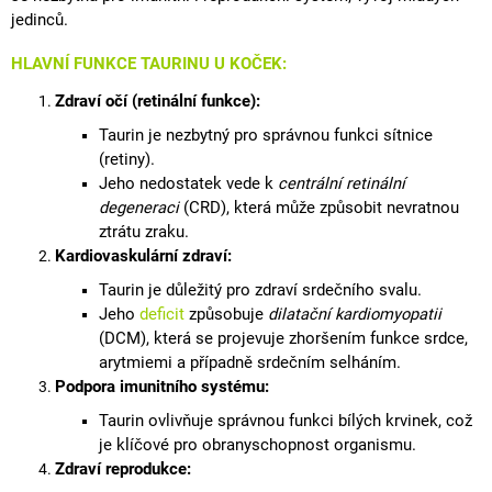
jedinců.
HLAVNÍ FUNKCE TAURINU U KOČEK:
Zdraví očí (retinální funkce):
Taurin je nezbytný pro správnou funkci sítnice
(retiny).
Jeho nedostatek vede k
centrální retinální
degeneraci
(CRD), která může způsobit nevratnou
ztrátu zraku.
Kardiovaskulární
zdraví:
Taurin je důležitý pro zdraví srdečního svalu.
Jeho
deficit
způsobuje
dilatační kardiomyopatii
(DCM), která se projevuje zhoršením funkce srdce,
arytmiemi a případně srdečním selháním.
Podpora imunitního systému:
Taurin ovlivňuje správnou funkci bílých krvinek, což
je klíčové pro obranyschopnost organismu.
Zdraví reprodukce: