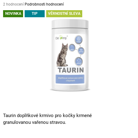
Průměrné
2 hodnocení
Podrobnosti hodnocení
A
hodnocení
NOVINKA
TIP
VĚRNOSTNÍ SLEVA
J
produktu
je
Í
5,0
T
z
5
?
hvězdiček.
HLEDAT
D
O
P
O
Taurin doplňkové krmivo pro kočky krmené
R
granulovanou vařenou stravou.
U
Č
U