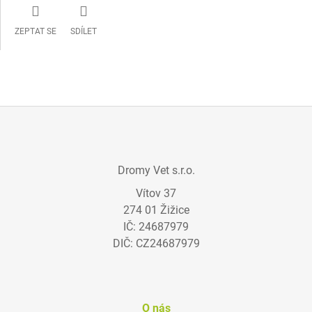
ZEPTAT SE
SDÍLET
Z
Á
Dromy Vet s.r.o.
P
Vítov 37
A
274 01 Žižice
T
IČ: 24687979
Í
DIČ: CZ24687979
O nás