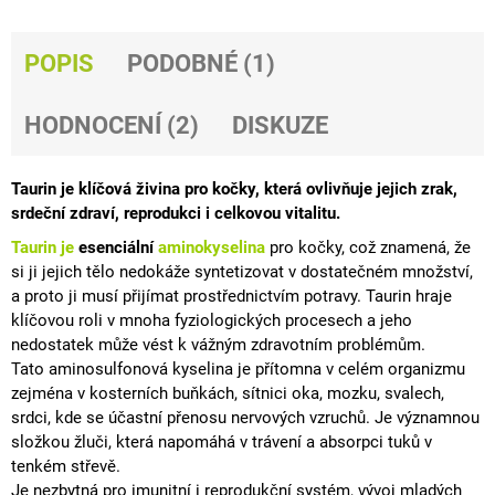
J
E
M
POPIS
PODOBNÉ (1)
E
HODNOCENÍ (2)
DISKUZE
MAGNESIUM
B
-
100
Taurin je klíčová živina pro kočky, která ovlivňuje jejich zrak,
-
srdeční zdraví, reprodukci i celkovou vitalitu.
300
DENNÍCH
Taurin je
esenciální
aminokyselina
pro kočky, což znamená, že
DÁVEK
si ji jejich tělo nedokáže syntetizovat v dostatečném množství,
492
a proto ji musí přijímat prostřednictvím potravy. Taurin hraje
Kč
klíčovou roli v mnoha
fyziologických procesech
a jeho
nedostatek může vést k vážným zdravotním problémům.
Tato aminosulfonová kyselina je přítomna v celém organizmu
zejména v kosterních buňkách,
sítnici oka, mozku, svalech,
srdci, kde se účastní přenosu nervových vzruchů.
Je významnou
složkou žluči, která napomáhá v trávení a absorpci tuků v
tenkém střevě.
Je nezbytná pro
imunitní
i reprodukční systém, vývoj mladých