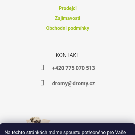
Prodejci
Zajímavosti
Obchodni podmínky
KONTAKT
+420 775 070 513
dromy@dromy.cz
Na těchto stránkách máme spoustu potřebného pro Vaše