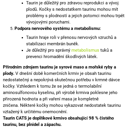
Taurin je důležitý pro zdravou reprodukci a vývoj
plodů. Kočky s nedostatkem taurinu mohou mít
problémy s plodností a jejich potomci mohou trpět
vývojovými poruchami.
Podpora nervového systému a metabolismu:
Taurin hraje roli v přenosu nervových vzruchů a
stabilizaci membrán buněk.
Je důležitý pro správný
metabolismus
tuků a
prevenci hromadění škodlivých látek.
Přírodním zdrojem taurinu je syrové maso a mořské ryby a
plody.
V dnešní době komerčních krmiv je obsah taurinu
nedostatečný a nepokrývá skutečnou potřebu v krmné dávce
kočky.
Vzhledem k tomu že se jedná o termolabilní
aminosulfonovou kyselinu, při výrobě krmiva
poklesne jeho
přirozená hodnota a při vaření masa je kompletně
zničena.
Některé kočky mohou vykazovat nedostatek taurinu
vztažený k určitému
onemocnění
.
Taurin CATS je doplňkové krmivo obsahující 98 % čistého
taurinu, bez plnidel a zápachu.