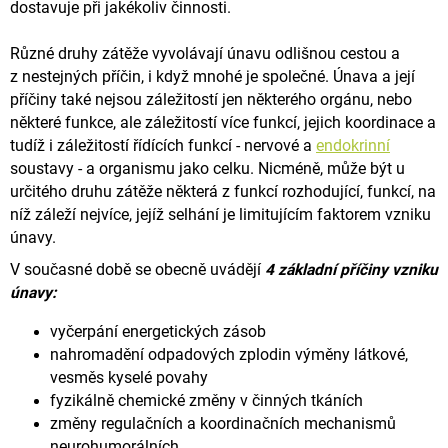
dostavuje při jakékoliv činnosti.
Různé druhy zátěže vyvolávají únavu odlišnou cestou a
z nestejných příčin, i když mnohé je společné.
Únava a její
příčiny také nejsou záležitostí jen některého orgánu, nebo
některé funkce, ale záležitostí více funkcí, jejich koordinace
a
tudíž i záležitostí řídících funkcí - nervové a
endokrinní
soustavy - a organismu jako celku.
Nicméně, může být u
určitého druhu zátěže některá z funkcí rozhodující, funkcí, na
níž záleží nejvíce, jejíž selhání
je limitujícím faktorem vzniku
únavy.
V současné době se obecně uvádějí
4 základní příčiny vzniku
únavy:
vyčerpání energetických zásob
nahromadění odpadových zplodin výměny látkové,
vesměs kyselé povahy
fyzikálně chemické změny v činných tkáních
změny regulačních a koordinačních mechanismů
neurohumorálních