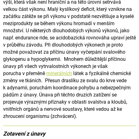
výši, která však není hraniční a na této úrovni setrvává
velkou část výkonu.
Malý kyslíkový deficit, který vznikne na
začátku zátěže se při výkonu v podstatě nezvětšuje a kyselé
meziprodukty se během
výkonu hromadí v menším
množství. U některých dlouhodobých výkonů výkonů, jako
např. endurance ride, se acidobazická
rovnováha upraví ještě
v průběhu závodu. Při dlouhodobých výkonech je proto
možné považovat za příčinu únavy vyčerpání
svalového
glykogenu a hypoglykemii. Mnohem důležitější příčinou
únavy při všech vytrvalostních výkonech je však
porucha
v přeměně
minerálních
látek a fyzikálně chemické
změny ve tkáních.
Přesun draslíku ze svalu do krve vede
k adynamii, poruchám koordinace pohybu a nebezpečným
pádům z únavy.
Únava při těchto druzích zatížení se
projevuje výraznými příznaky v oblasti svalstva a kloubů,
vnitřních orgánů
a nervové soustavy, které vedou až ke
zhroucení organismu (zchvácení).
Zotavení z únavy