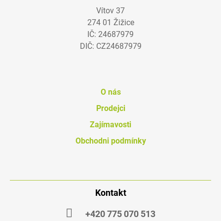
P
Vítov 37
A
274 01 Žižice
T
IČ: 24687979
Í
DIČ: CZ24687979
O nás
Prodejci
Zajímavosti
Obchodni podmínky
Kontakt
+420 775 070 513