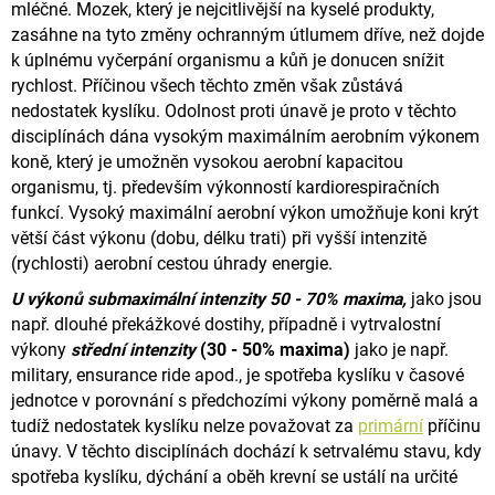
mléčné.
Mozek, který je nejcitlivější na kyselé produkty,
zasáhne na tyto změny ochranným útlumem dříve, než dojde
k úplnému
vyčerpání organismu a kůň je donucen snížit
rychlost. Příčinou všech těchto změn však zůstává
nedostatek kyslíku.
Odolnost proti únavě je proto v těchto
disciplínách dána vysokým maximálním aerobním výkonem
koně,
který je umožněn vysokou aerobní kapacitou
organismu, tj. především výkonností kardiorespiračních
funkcí.
Vysoký maximální aerobní výkon umožňuje koni krýt
větší část výkonu (dobu, délku trati) při vyšší intenzitě
(rychlosti)
aerobní cestou úhrady energie.
U výkonů submaximální intenzity 50 - 70% maxima,
jako jsou
např. dlouhé překážkové dostihy,
případně i vytrvalostní
výkony
střední
intenzity
(30 - 50% maxima)
jako je např.
military, ensurance ride apod.,
je spotřeba kyslíku v časové
jednotce v porovnání s předchozími výkony poměrně malá a
tudíž nedostatek kyslíku
nelze považovat za
primární
příčinu
únavy. V těchto disciplínách dochází k setrvalému stavu, kdy
spotřeba kyslíku,
dýchání a oběh krevní se ustálí na určité