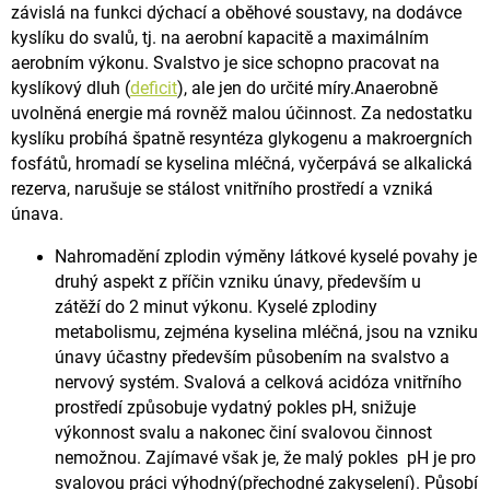
závislá na funkci dýchací a oběhové soustavy,
na dodávce
kyslíku do svalů, tj. na aerobní kapacitě a maximálním
aerobním výkonu.
Svalstvo je sice schopno pracovat na
kyslíkový dluh (
deficit
), ale jen do určité míry.
Anaerobně
uvolněná energie má rovněž malou účinnost. Za nedostatku
kyslíku probíhá špatně resyntéza glykogenu
a makroergních
fosfátů, hromadí se kyselina mléčná, vyčerpává se alkalická
rezerva,
narušuje se stálost vnitřního prostředí a vzniká
únava.
Nahromadění zplodin výměny látkové kyselé povahy je
druhý aspekt z příčin vzniku únavy, především u
zátěží
do 2 minut výkonu. Kyselé zplodiny
metabolismu, zejména kyselina mléčná, jsou na vzniku
únavy účastny především
působením na svalstvo a
nervový systém. Svalová a celková acidóza vnitřního
prostředí způsobuje vydatný pokles pH,
snižuje
výkonnost svalu a nakonec činí svalovou činnost
nemožnou. Zajímavé však je, že malý pokles pH je pro
svalovou
práci výhodný(přechodné zakyselení). Působí