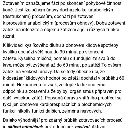
Zotavením označujeme fázi po skončení pohybové činnosti
koně.
Jestliže během únavy docházelo ke katabolickým
(destrukčním) procesům, dochází při zotavení
k procesům
anabolickým (procesům obnovy).
Doba zotavení
záleží na intenzitě a objemu zatížení a je u různých funkcí
různá.
K likvidaci kyslíkového dluhu a obnovení klidové spotřeby
kyslíku dochází většinou do 30 minut po skončení
zátěže.
Kyselina mléčná, pomalu difundující ze svalů do
krve, může být zvýšená až do 60 minut po zátěži
To ovšem
záleží na velikosti únavy. Dá se tedy obecně říci, že
k dosažení klidových hodnot po zátěži dochází v průběhu 60
minut.
Neznamená to však, že dojde k dokonalému
odpočinku a zotavení a že by byl organismus připraven pro
další vysokou zátěž.
Popsaná úprava vnitřního prostředí se
týká jen obnovení kardiorespiračních a biochemických
funkcí, nikoliv funkcí dalších,
zejména nervových.
Daleko výhodnější pro zdárný průběh zotavovacích procesů
je
aktivní odpočinek
, než odpočinek
pasivní
.
Aktivní