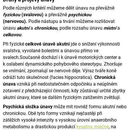
u
Podle různých kritérií můžeme dělit únavu na převážně
j
e
fyzickou
(svalovou)
a převážně
psychickou
m
(nervovou).
Podle nástupu a trvání můžeme rozlišovat
e
únavu
akutní
a
chronickou
,
podle rozsahu únavu
místní
a
celkovou
.
MAGNESIUM
B
Při fyzické
celkové únavě
akutní
jde o snížení výkonnosti
-
svalstva, vyvolané bolestmi a únavou přímo ve
100
svalech.
Současně dochází i k únavě motorických center a
-
300
k oslabení dynamického pohybového stereotypu. Zhoršuje
DENNÍCH
se vnímání,
zpomalují se nervové děje. Výraz tváře koně
DÁVEK
odráží tuto skutečnost (facies hippocratica).
Chronická
492
únava
vzniká při nedostatečném odpočinku a neúplném
Kč
zotavení z předcházející činnosti,
kdy zůstávají určité zbytky
akutní únavy, které se dalším fyzickým zatížením zvětšují.
Psychická složka únavy
může mít rovněž formu akutní nebo
chronickou. Obě tyto formy vznikají nejčastěji při
zátěžích
vysoké intenzity s vysokou úrovní anaerobního
metabolismu a drastickou produkcí
kyseliny mléčné
, na