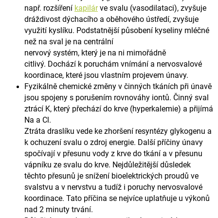
např. rozšíření
kapilár
ve svalu (vasodilataci), zvyšuje
dráždivost dýchacího
a oběhového ústředí, zvyšuje
využití kyslíku. Podstatnější působení kyseliny mléčné
než na sval je na centrální
nervový systém, který je na ni mimořádně
citlivý.
Dochází k poruchám vnímání a nervosvalové
koordinace, které jsou vlastním projevem únavy.
Fyzikálně chemické změny v činných tkáních při únavě
jsou spojeny s porušením rovnováhy iontů.
Činný sval
ztrácí K, který přechází do krve (hyperkalemie) a přijímá
Na a Cl.
Ztráta draslíku vede ke zhoršení resyntézy glykogenu a
k ochuzení svalu o zdroj energie.
Další příčiny únavy
spočívají v přesunu vody z krve do tkání a v přesunu
vápníku ze svalu do krve.
Nejdůležitější důsledek
těchto přesunů je snížení bioelektrických proudů ve
svalstvu a v nervstvu a tudíž i poruchy
nervosvalové
koordinace. Tato příčina se nejvíce uplatňuje u výkonů
nad 2 minuty trvání.