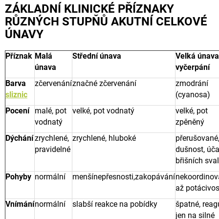
ZÁKLADNÍ KLINICKÉ PŘÍZNAKY
RŮZNÝCH STUPŇŮ AKUTNÍ CELKOVÉ
ÚNAVY
Příznak
Malá
Střední únava
Velká únava
únava
vyčerpání
Barva
zčervenání
značné zčervenání
zmodrání
sliznic
(cyanosa)
Pocení
malé, pot
velké, pot vodnatý
velké, pot
vodnatý
zpěněný
Dýchání
zrychlené,
zrychlené, hluboké
přerušované
pravidelné
dušnost, úča
břišních sva
Pohyby
normální
menšínepřesnosti,zakopávání
nekoordinov
až potácivos
Vnímání
normální
slabší reakce na pobídky
špatné, reag
jen na silné