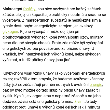
Makroergní
fosfáty
jsou sice nezbytné pro každý začátek
zátěže, ale jejich kapacita je prakticky nepatrná a snadno se
vyčerpává. Z makroergních substrátů je nejdůležitějším a
rychle dostupným energetickým zdrojem jen svalový
glykogen
.
K jeho vyčerpání může dojít jen při
dlouhotrvajících výkonech koně (vytrvalostní jízdy, military
nebo dlouhé steeple-chase).
Proto zde může být vyčerpání
energetických zdrojů považováno za příčinu únavy.
U
kratších, byť intenzivnějších výkonů koně, nelze glykogen
vyčerpat, a tudíž příčiny únavy jsou jiné.
Kdybychom však vznik únavy, jako vyčerpání energetických
rezerv, rozšířili v tom smyslu, že budeme uvažovat všechny
látky,
jež se zúčastňují přeměn nutných k uvolnění
energie
,
pak by bylo možné do této skupiny příčin únavy zařadit i
kyslík.
Kyslík je v organismu v nepatrné zásobě a na jeho
dodávce závisí celá energetická přeměna
živin
.
Je tedy
odolnost proti únavě u výkonů koně delších jak 1 minutu