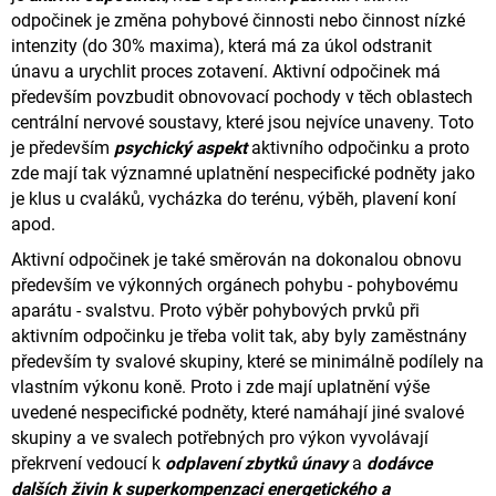
odpočinek je změna pohybové činnosti nebo činnost nízké
intenzity (do 30% maxima), která má za úkol odstranit
únavu
a urychlit proces zotavení. Aktivní odpočinek má
především povzbudit obnovovací pochody v těch oblastech
centrální nervové
soustavy, které jsou nejvíce unaveny.
Toto
je především
psychický aspekt
aktivního odpočinku a proto
zde mají tak významné uplatnění nespecifické podněty
jako
je klus u cvaláků, vycházka do terénu, výběh, plavení koní
apod.
Aktivní odpočinek je také směrován na dokonalou obnovu
především ve výkonných orgánech pohybu - pohybovému
aparátu
- svalstvu. Proto výběr pohybových prvků při
aktivním odpočinku je třeba volit tak,
aby byly zaměstnány
především ty svalové skupiny, které se minimálně podílely na
vlastním výkonu koně.
Proto i zde mají uplatnění výše
uvedené nespecifické podněty, které namáhají jiné svalové
skupiny a ve svalech potřebných
pro výkon vyvolávají
překrvení vedoucí
k
odplavení zbytků únavy
a
dodávce
dalších živin k superkompenzaci energetického a