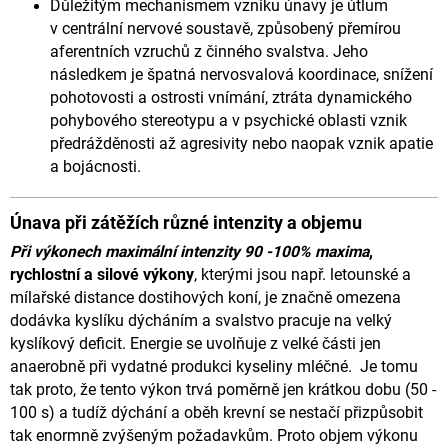
Důležitým mechanismem vzniku únavy je útlum
v centrální nervové soustavě, způsobený přemírou
aferentních vzruchů
z činného svalstva. Jeho
následkem je špatná nervosvalová koordinace, snížení
pohotovosti a ostrosti vnímání,
ztráta dynamického
pohybového stereotypu a v psychické oblasti vznik
předrážděnosti až agresivity nebo naopak
vznik apatie
a bojácnosti.
Únava při zátěžích různé intenzity a objemu
Při výkonech maximální intenzity 90 -100% maxima
,
rychlostní a silové výkony
, kterými jsou např. letounské
a
mílařské distance dostihových koní, je značně omezena
dodávka kyslíku dýcháním a svalstvo pracuje na velký
kyslíkový deficit.
Energie se uvolňuje z velké části jen
anaerobně při vydatné produkci kyseliny mléčné.
Je tomu
tak proto, že tento výkon trvá poměrně jen krátkou dobu (50 -
100 s) a tudíž dýchání a oběh krevní se nestačí
přizpůsobit
tak enormně zvýšeným požadavkům. Proto objem výkonu