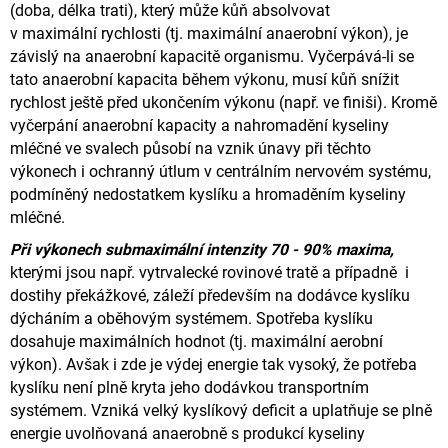
(doba, délka trati), který může kůň absolvovat
v maximální rychlosti (tj. maximální anaerobní výkon), je
závislý na anaerobní kapacitě organismu.
Vyčerpává-li se
tato anaerobní kapacita během výkonu, musí kůň snížit
rychlost ještě před ukončením výkonu (např. ve finiši).
Kromě
vyčerpání anaerobní kapacity a nahromadění kyseliny
mléčné ve svalech působí na vznik únavy při těchto
výkonech
i ochranný útlum v centrálním nervovém systému,
podmíněný nedostatkem kyslíku a hromaděním kyseliny
mléčné.
Při výkonech submaximální intenzity 70 - 90% maxima,
kterými jsou např. vytrvalecké rovinové tratě a případně
i
dostihy překážkové, záleží především na dodávce kyslíku
dýcháním a oběhovým systémem.
Spotřeba kyslíku
dosahuje maximálních hodnot (tj. maximální aerobní
výkon). Avšak i zde je výdej energie tak vysoký,
že potřeba
kyslíku není plně kryta jeho dodávkou transportním
systémem.
Vzniká velký kyslíkový deficit a uplatňuje se plně
energie uvolňovaná anaerobně s produkcí kyseliny