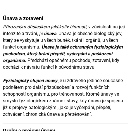
A
J
Únava a zotavení
Í
Přirozeným důsledkem jakékoliv činnosti
, v závislosti na její
T
intenzitě a trvání,
je
únava
.
Únava je obecně biologický jev,
?
který se vyskytuje u všech buněk, tkání i orgánů, u všech
funkcí organismu.
Únava je také ochranným fyziologickým
pochodem, který brání přepětí, vyčerpání a poškození
organismu.
Předchází opačnému pochodu, zotavení, kdy
dochází k návratu funkcí k původnímu stavu.
HLEDAT
Fyziologický stupeň únavy
je u zdravého jedince současně
podnětem pro další přizpůsobení a rozvoj funkčních
schopností
organismu, pro trénovanost. Kromě únavy ve
D
smyslu fyziologickém známe i stavy, kdy únava je spojena
o
p
již s projevy
patologickými, jako je vyčerpání, přepětí,
o
zchvácení, chronická únava a přetrénování.
r
u
č
Druhy a projevy únavy