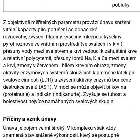
pobídky
Z objektivně měřitelných parametrů provází únavu snížení
vitální kapacity plic, porušení acidobasické
rovnováhy,
zvýšení hladiny kyseliny mléčné a kyseliny
pyrohroznové ve vnitřním prostředí (ve svalech i v krvi),
přesuny vody
mezi svalstvem a krví vedoucí k zahuštění krve
a relativní polycytemii, přesuny iontů Na, K a Ca mezi svalem
a krví,
změny v červeném i bílém krevním obraze, změny
aktivity enzymových systémů sloužících k přeměně látek při
svalové činnosti
(LDH) a zvýšení aktivity enzymů buněčné
destrukce svalů (AST). V moči se může objevit bílkovina
(proteinurie)
a indikán (indikanurie). Zvyšuje se tuhost a
bolestivost nejvíce namáhaných svalových skupin.
Příčiny a vznik únavy
Únava je pojem velmi široký. V komplexu však vždy
znamená stav snížené výkonnosti, který se postupně