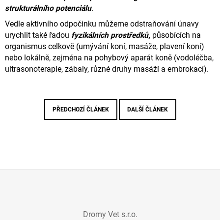
strukturálního potenciálu
.
Vedle aktivního odpočinku můžeme odstraňování únavy
urychlit také řadou
fyzikálních prostředků
,
působících na
organismus
celkově (umývání koní, masáže, plavení koní)
nebo lokálně, zejména na pohybový aparát koně (vodoléčba,
ultrasonoterapie,
zábaly, různé druhy masáží a embrokací).
PŘEDCHOZÍ ČLÁNEK
DALŠÍ ČLÁNEK
Z
Á
Dromy Vet s.r.o.