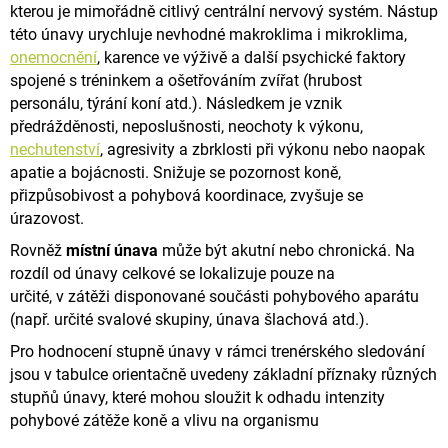
kterou je mimořádně
citlivý centrální nervový systém. Nástup
této únavy urychluje nevhodné makroklima i mikroklima,
onemocnění
,
karence ve výživě a další psychické faktory
spojené s tréninkem a ošetřováním zvířat (hrubost
personálu, týrání koní atd.).
Následkem je vznik
předrážděnosti, neposlušnosti, neochoty k výkonu,
nechutenství
, agresivity a zbrklosti při výkonu
nebo naopak
apatie a bojácnosti. Snižuje se pozornost koně,
přizpůsobivost a pohybová koordinace, zvyšuje se
úrazovost.
Rovněž
místní únava
může být akutní nebo chronická. Na
rozdíl od únavy celkové se lokalizuje pouze na
určité,
v zátěži disponované součásti pohybového aparátu
(např. určité svalové skupiny, únava šlachová atd.).
Pro hodnocení stupně únavy v rámci trenérského sledování
jsou v tabulce orientačně uvedeny základní příznaky
různých
stupňů únavy, které mohou sloužit k odhadu intenzity
pohybové zátěže koně a vlivu na organismu