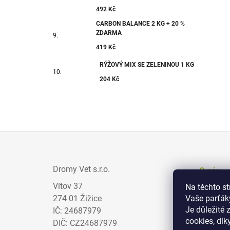
492 Kč
CARBON BALANCE 2 KG + 20 %
ZDARMA
419 Kč
RÝŽOVÝ MIX SE ZELENINOU 1 KG
204 Kč
Z
Á
Dromy Vet s.r.o.
O nás
P
Vítov 37
Na těchto s
Prodejci
A
274 01 Žižice
Vaše parťák
Zajímav
T
Je důležité 
IČ: 24687979
cookies, dík
Obchodn
Í
DIČ: CZ24687979