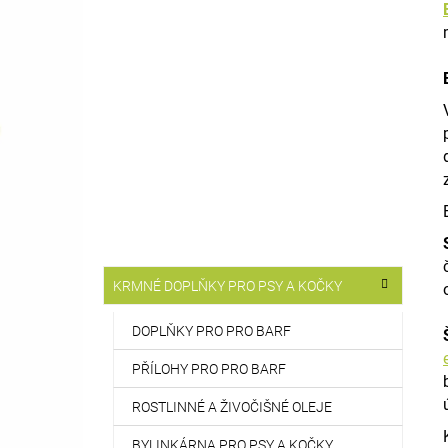
DROMY MINVIN
T
514 Kč
R
A
N
N
Í
P
A
N
E
L
Přeskočit
KRMNÉ DOPLŇKY PRO PSY A KOČKY
K
kategorie
a
t
DOPLŇKY PRO PRO BARF
e
g
PŘÍLOHY PRO PRO BARF
o
r
ROSTLINNÉ A ŽIVOČIŠNÉ OLEJE
i
e
BYLINKÁRNA PRO PSY A KOČKY