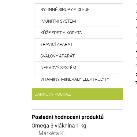
BYLINNÉ SIRUPY A OLEJE
IMUNITNÍ SYSTÉM
KŮŽE SRST A KOPYTA
TRÁVICÍ APARÁT
SVALOVÝ APARÁT
NERVOVÝ SYSTÉM
VITAMINY, MINERÁLY, ELEKTROLYTY
DÁRKOVÝ POUKAZ
Poslední hodnocení produktů
Omega 3 vláknina 1 kg
Markéta K.
|
Hodnocení produktu je 5 z 5 hvězdiček.