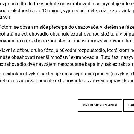
rozpouštědlo do fáze bohaté na extrahovadlo se urychluje int
podle okolností 5 až 15 minut, výjimečně i déle, což je zpravidl
stavu.
Potom se obsah mísiče přečerpá do usazovače, v kterém se fáze
bohatá na extrahovadlo obsahuje extrahovanou složku a v přípa
původního
a nového rozpouštědla i menší množství původního 
Hlavní složkou druhé fáze je původní rozpouštědlo, které krom 
může obsahovati menší množství extrahovadla. Tuto fázi naz
extrahovadlo dvě navzájem nerozpustné kapaliny, tak extrakt a
Po extrakci obvykle následuje další separační proces (obvykle rekt
třeba znovu získat použité extrahovadlo a zároveň připravit kon
PŘEDCHOZÍ ČLÁNEK
DA