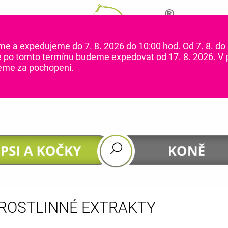
me a expedujeme do 7. 8. 2026 do 10:00 hod. Od 7. 8. do 
CO POTŘEBUJETE NAJÍT?
é po tomto termínu budeme expedovat od 17. 8. 2026. V 
jeme za pochopení.
HLEDAT
Doporučujeme
ROSTLINNÉ EXTRAKTY