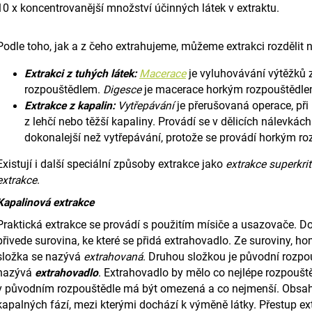
10 x koncentrovanější množství účinných látek v extraktu.
Podle toho, jak a z čeho extrahujeme, můžeme extrakci rozdělit n
Extrakci z tuhých látek:
Macerace
je vyluhovávání výtěžků 
rozpouštědlem.
Digesce
je macerace horkým rozpouštědlem
Extrakce z kapalin:
Vytřepávání
je přerušovaná operace, při
z lehčí nebo těžší kapaliny.
Provádí se v dělicích nálevkách
dokonalejší než vytřepávání, protože se provádí horkým r
Existují i další speciální způsoby extrakce jako
extrakce superkri
extrakce
.
Kapalinová extrakce
Praktická extrakce se provádí s použitím mísiče a usazovače. 
přivede surovina, ke které se přidá extrahovadlo. Ze suroviny, h
složka se nazývá
extrahovaná
.
Druhou složkou je původní rozpou
nazývá
extrahovadlo
.
Extrahovadlo by mělo co nejlépe rozpoušt
v původním rozpouštědle má být omezená a co nejmenší. Obsah 
kapalných fází, mezi kterými dochází k výměně látky.
Přestup ex