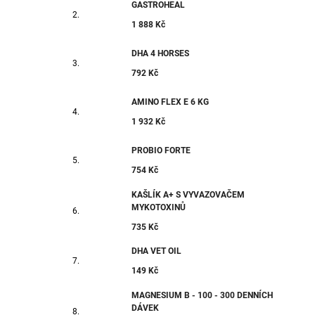
GASTROHEAL
1 888 Kč
DHA 4 HORSES
792 Kč
AMINO FLEX E 6 KG
1 932 Kč
PROBIO FORTE
754 Kč
KAŠLÍK A+ S VYVAZOVAČEM
MYKOTOXINŮ
735 Kč
DHA VET OIL
149 Kč
MAGNESIUM B - 100 - 300 DENNÍCH
DÁVEK