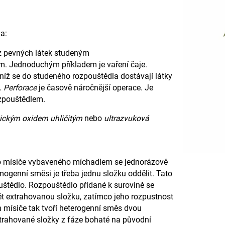
a:
z pevných látek studeným
. Jednoduchým příkladem je vaření čaje.
 níž se do studeného rozpouštědla dostávají látky
.
Perforace
je časově náročnější operace. Je
ozpouštědlem.
tickým oxidem uhličitým
nebo
ultrazvuková
Do mísiče vybaveného míchadlem se jednorázově
omogenní směsi je třeba jednu složku oddělit. Tato
štědlo. Rozpouštědlo přidané k surovině se
ět extrahovanou složku, zatímco jeho rozpustnost
mísiče tak tvoří heterogenní směs dvou
trahované složky z fáze bohaté na původní