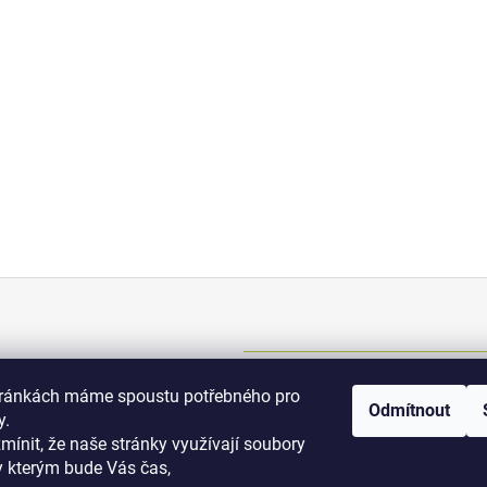
Kontakt
tránkách máme spoustu potřebného pro
Odmítnout
y.
+420 775 070 513
osti
zmínit, že naše stránky využívají soubory
y kterým bude Vás čas,
i podmínky
dromy@dromy.cz