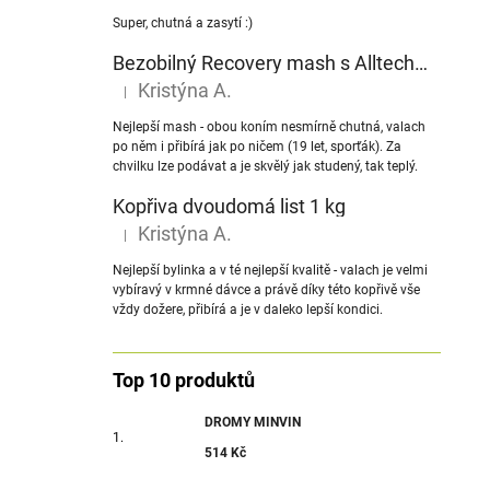
Super, chutná a zasytí :)
Bezobilný Recovery mash s Alltech® NuPro nukleotidy
Kristýna A.
|
Hodnocení produktu je 5 z 5 hvězdiček.
Nejlepší mash - obou koním nesmírně chutná, valach
po něm i přibírá jak po ničem (19 let, sporťák). Za
chvilku lze podávat a je skvělý jak studený, tak teplý.
Kopřiva dvoudomá list 1 kg
Kristýna A.
|
Hodnocení produktu je 5 z 5 hvězdiček.
Nejlepší bylinka a v té nejlepší kvalitě - valach je velmi
vybíravý v krmné dávce a právě díky této kopřivě vše
vždy dožere, přibírá a je v daleko lepší kondici.
Top 10 produktů
DROMY MINVIN
514 Kč