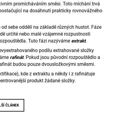
enzivním promícháváním směsi.
Toto míchání trvá
a postačující na dosáhnutí prakticky rovnovážného
 od sebe oddělí na základě různých hustot.
Fáze
dě určité nebo malé vzájemné rozpustnosti
rozpouštědla. Tuto fázi nazýváme
extrakt
.
nevyextrahovaného podílu extrahované složky
ýváme
rafinát
.
Pokud jsou původní rozpouštědlo a
 rafinát budou pouze dvousložkovými směsmi.
ifikace), kde z extraktu a někdy i z rafinátuje
centrovanější produkt žádané složky.
LŠÍ ČLÁNEK