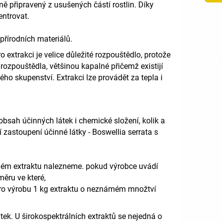
žně připravený z usušených částí rostlin. Díky
entrovat.
 přírodních materiálů.
o extrakci je velice důležité rozpouštědlo, protože
 rozpouštědla, většinou kapalné přičemž existijí
ného skupenství.
Extrakci lze provádět za tepla i
obsah účinných látek i chemické složení, kolik a
 zastoupení účinné látky - Boswellia serrata s
aném extraktu nalezneme. pokud výrobce uvádí
ěru ve které,
 pro výrobu 1 kg extraktu o neznámém množtví
ek. U širokospektrálních extraktů se nejedná o