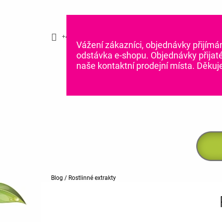
K
Přejít
na
O
ZPĚT
ZPĚT
obsah
DO
DO
Š
OBCHODU
OBCHODU
+420 775 070 513
dromy@dromy.cz
Í
Vážení zákazníci, objednávky přijímá
odstávka e-shopu. Objednávky přijat
K
naše kontaktní prodejní místa. Děku
Domů
Blog
/
Rostlinné extrakty
P
O
S