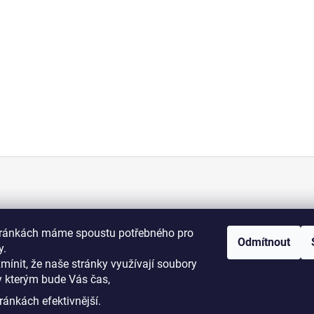
KONTAKT
tránkách máme spoustu potřebného pro
Odmítnout
+420 775 070 513
y.
osti
zmínit, že naše stránky využívají soubory
y kterým bude Vás čas,
i podmínky
dromy@dromy.cz
ránkách efektivnější.