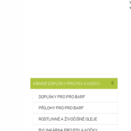
T
514 Kč
R
A
N
N
Í
P
A
N
E
L
K
Přeskočit
KRMNÉ DOPLŇKY PRO PSY A KOČKY
A
kategorie
T
E
DOPLŇKY PRO PRO BARF
G
O
PŘÍLOHY PRO PRO BARF
R
I
ROSTLINNÉ A ŽIVOČIŠNÉ OLEJE
E
BYLINKÁRNA PRO PSY A KOČKY