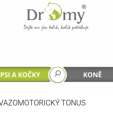
CO POTŘEBUJETE NAJÍT?
HLEDAT
DOPORUČUJEME
VAZOMOTORICKÝ TONUS
GASTROHEAL
DHA 4 HORSES