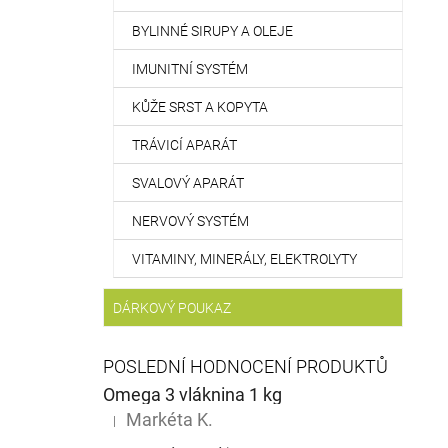
BYLINNÉ SIRUPY A OLEJE
IMUNITNÍ SYSTÉM
KŮŽE SRST A KOPYTA
TRÁVICÍ APARÁT
SVALOVÝ APARÁT
NERVOVÝ SYSTÉM
VITAMINY, MINERÁLY, ELEKTROLYTY
DÁRKOVÝ POUKAZ
POSLEDNÍ HODNOCENÍ PRODUKTŮ
Omega 3 vláknina 1 kg
Markéta K.
|
Hodnocení produktu je 5 z 5 hvězdiček.