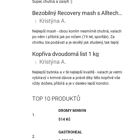
Super, chutná a zasytí :)
Bezobilný Recovery mash s Alltech® NuPro nukleotidy
Kristýna A.
|
Hodnocení produktu je 5 z 5 hvězdiček.
Nejlepší mash - obou koním nesmírně chutná, valach
po něm i přibírá jak po ničem (19 let, sporťák). Za
chvilku lze podávat a je skvělý jak studený, tak teplý.
Kopřiva dvoudomá list 1 kg
Kristýna A.
|
Hodnocení produktu je 5 z 5 hvězdiček.
Nejlepší bylinka a v té nejlepší kvalitě - valach je velmi
vybíravý v krmné dávce a právě díky této kopřivě vše
vždy dožere, přibírá a je v daleko lepší kondici.
TOP 10 PRODUKTŮ
DROMY MINVIN
514 Kč
GASTROHEAL