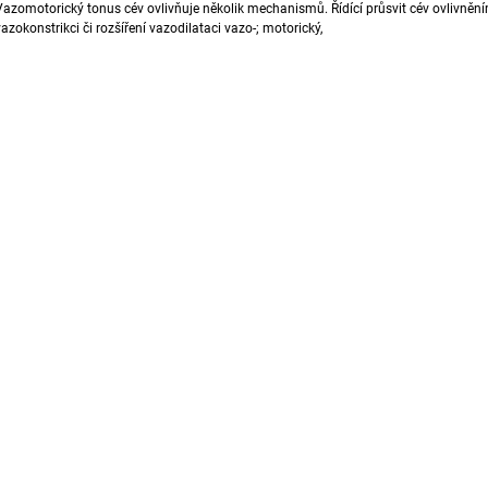
Vazomotorický tonus cév
ovlivňuje několik mechanismů. Ř
ídící průsvit cév ovlivnění
1 888 Kč
792 Kč
vazokonstrikci či rozšíření vazodilataci vazo-; motorický,