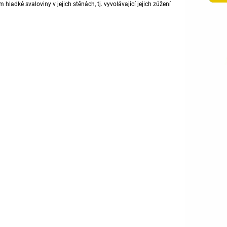
m hladké svaloviny v jejich stěnách, tj. vyvolávající jejich zúžení