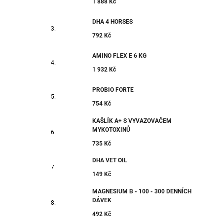
1 888 Kč
DHA 4 HORSES
792 Kč
AMINO FLEX E 6 KG
1 932 Kč
PROBIO FORTE
754 Kč
KAŠLÍK A+ S VYVAZOVAČEM
MYKOTOXINŮ
735 Kč
DHA VET OIL
149 Kč
MAGNESIUM B - 100 - 300 DENNÍCH
DÁVEK
492 Kč