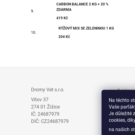
CARBON BALANCE 2 KG + 20 %
ZDARMA
419 Kč
RÝŽOVÝ MIX SE ZELENINOU 1 KG
204 Kč
Z
Á
Dromy Vet s.r.o.
O nás
P
Vítov 37
Na těchto s
Prodejci
A
274 01 Žižice
Vaše parťák
Zajímav
T
Je důležité 
IČ: 24687979
cookies, dík
Obchodn
Í
DIČ: CZ24687979
na našich st