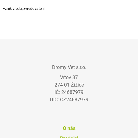
A
vznik vředu, zvředovatění.
J
Í
T
?
Z
Á
Dromy Vet s.r.o.
P
HLEDAT
Vítov 37
A
274 01 Žižice
T
IČ: 24687979
Í
D
DIČ: CZ24687979
O
P
O
R
U
O nás
Č
U