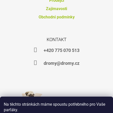
Prodejci
J
Zajímavosti
E
M
Obchodni podmínky
E
CARBON
BALANCE
2
KONTAKT
KG
+
+420 775 070 513
20
%
ZDARMA
dromy@dromy.cz
419
Kč
Na těchto stránkách máme spoustu potřebného pro Vaše
parťáky.