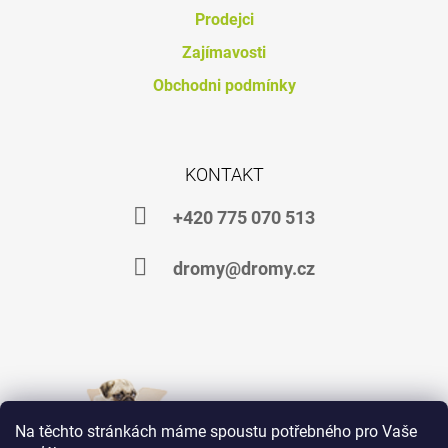
J
Prodejci
E
Zajímavosti
M
E
Obchodni podmínky
DHA
4
HORSES
KONTAKT
792
Kč
+420 775 070 513
dromy@dromy.cz
Na těchto stránkách máme spoustu potřebného pro Vaše