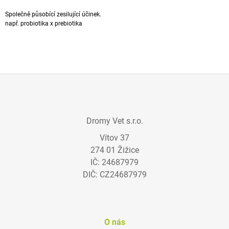
A
Společně působící zesilující účinek.
J
např.
probiotika
x
prebiotika
Í
T
?
Z
Á
HLEDAT
Dromy Vet s.r.o.
P
Vítov 37
A
274 01 Žižice
T
D
IČ: 24687979
Í
O
DIČ: CZ24687979
P
O
R
U
Č
O nás
U